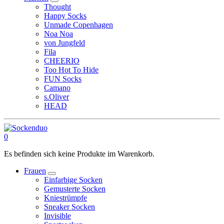
Thought
Happy Socks
Unmade Copenhagen
Noa Noa
von Jungfeld
Fila
CHEERIO
Too Hot To Hide
FUN Socks
Camano
s.Oliver
HEAD
0
Es befinden sich keine Produkte im Warenkorb.
Frauen
Einfarbige Socken
Gemusterte Socken
Kniestrümpfe
Sneaker Socken
Invisible