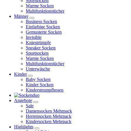
Sportsocken
Warme Socken
Multifunktionstücher
Männer
Business Socken
Einfarbige Socken
Gemusterte Socken
Invisible
Kniestrümpfe
Sneaker Socken
Sportsocken
Warme Socken
Multifunktionstücher
Unterwäsche
Kinder
Baby Socken
Kinder Socken
Kinderstrumpfhosen
Angebote
Sale
Damensocken Mehrpack
Herrensocken Mehrpack
Kindersocken Mehrpack
Highlights