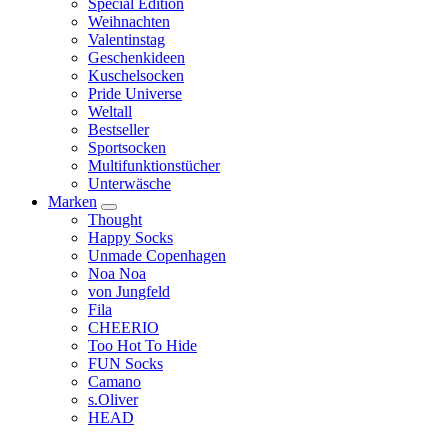
Special Edition
Weihnachten
Valentinstag
Geschenkideen
Kuschelsocken
Pride Universe
Weltall
Bestseller
Sportsocken
Multifunktionstücher
Unterwäsche
Marken
Thought
Happy Socks
Unmade Copenhagen
Noa Noa
von Jungfeld
Fila
CHEERIO
Too Hot To Hide
FUN Socks
Camano
s.Oliver
HEAD