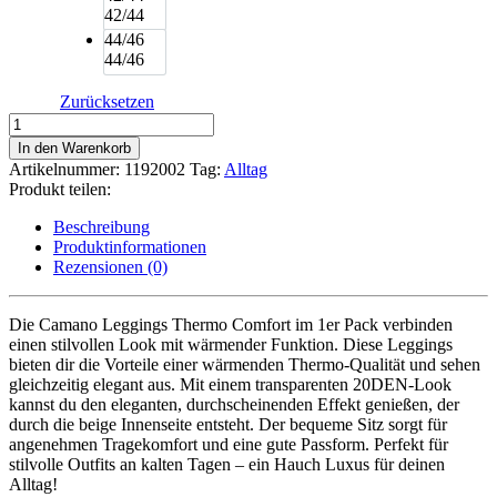
42/44
44/46
44/46
Zurücksetzen
Camano
Thermo-
In den Warenkorb
Leggings
Artikelnummer:
1192002
Tag:
Alltag
Comfort
Produkt teilen:
im
20
Beschreibung
DEN
Produktinformationen
Look
Rezensionen (0)
Menge
Die Camano Leggings Thermo Comfort im 1er Pack verbinden
einen stilvollen Look mit wärmender Funktion. Diese Leggings
bieten dir die Vorteile einer wärmenden Thermo-Qualität und sehen
gleichzeitig elegant aus. Mit einem transparenten 20DEN-Look
kannst du den eleganten, durchscheinenden Effekt genießen, der
durch die beige Innenseite entsteht. Der bequeme Sitz sorgt für
angenehmen Tragekomfort und eine gute Passform. Perfekt für
stilvolle Outfits an kalten Tagen – ein Hauch Luxus für deinen
Alltag!