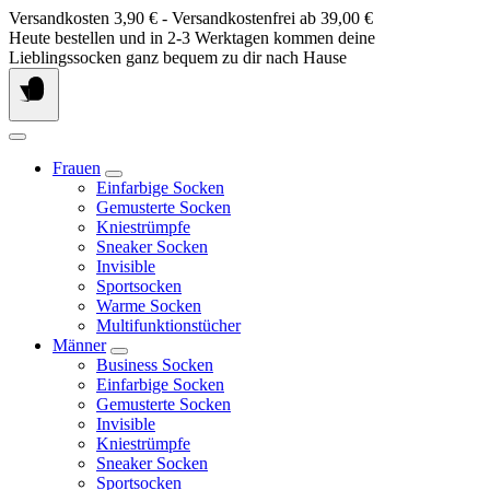
Springe
Versandkosten 3,90 € - Versandkostenfrei ab 39,00 €
zum
Heute bestellen und in 2-3 Werktagen kommen deine
Inhalt
Lieblingssocken ganz bequem zu dir nach Hause
Frauen
Einfarbige Socken
Gemusterte Socken
Kniestrümpfe
Sneaker Socken
Invisible
Sportsocken
Warme Socken
Multifunktionstücher
Männer
Business Socken
Einfarbige Socken
Gemusterte Socken
Invisible
Kniestrümpfe
Sneaker Socken
Sportsocken