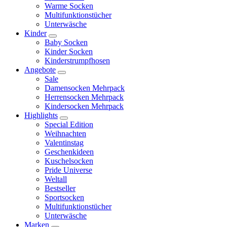
Warme Socken
Multifunktionstücher
Unterwäsche
Kinder
Baby Socken
Kinder Socken
Kinderstrumpfhosen
Angebote
Sale
Damensocken Mehrpack
Herrensocken Mehrpack
Kindersocken Mehrpack
Highlights
Special Edition
Weihnachten
Valentinstag
Geschenkideen
Kuschelsocken
Pride Universe
Weltall
Bestseller
Sportsocken
Multifunktionstücher
Unterwäsche
Marken