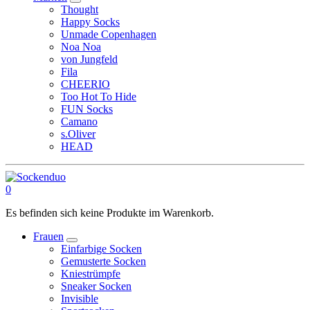
Thought
Happy Socks
Unmade Copenhagen
Noa Noa
von Jungfeld
Fila
CHEERIO
Too Hot To Hide
FUN Socks
Camano
s.Oliver
HEAD
0
Es befinden sich keine Produkte im Warenkorb.
Frauen
Einfarbige Socken
Gemusterte Socken
Kniestrümpfe
Sneaker Socken
Invisible