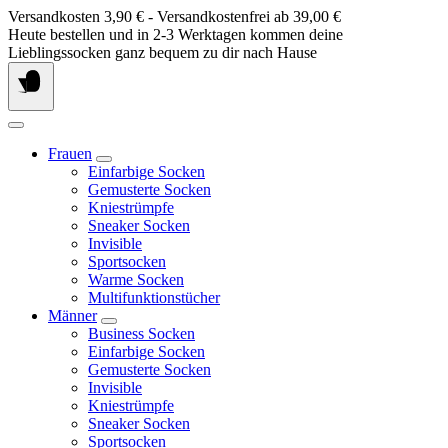
Springe
Versandkosten 3,90 € - Versandkostenfrei ab 39,00 €
zum
Heute bestellen und in 2-3 Werktagen kommen deine
Inhalt
Lieblingssocken ganz bequem zu dir nach Hause
Frauen
Einfarbige Socken
Gemusterte Socken
Kniestrümpfe
Sneaker Socken
Invisible
Sportsocken
Warme Socken
Multifunktionstücher
Männer
Business Socken
Einfarbige Socken
Gemusterte Socken
Invisible
Kniestrümpfe
Sneaker Socken
Sportsocken