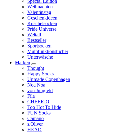
Special Edition
Weihnachten
Valentinstag
Geschenkideen
Kuschelsocken
Pride Universe
Weltall
Bestseller
Sportsocken
Multifunktionstücher
Unterwäsche
Marken
Thought
Happy Socks
Unmade Copenhagen
Noa Noa
von Jungfeld
Fila
CHEERIO
Too Hot To Hide
FUN Socks
Camano
s.Oliver
HEAD