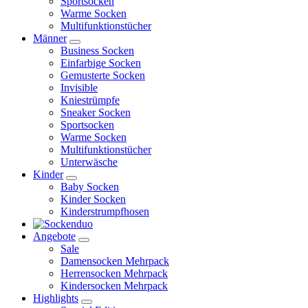
Sportsocken
Warme Socken
Multifunktionstücher
Männer
Business Socken
Einfarbige Socken
Gemusterte Socken
Invisible
Kniestrümpfe
Sneaker Socken
Sportsocken
Warme Socken
Multifunktionstücher
Unterwäsche
Kinder
Baby Socken
Kinder Socken
Kinderstrumpfhosen
Angebote
Sale
Damensocken Mehrpack
Herrensocken Mehrpack
Kindersocken Mehrpack
Highlights