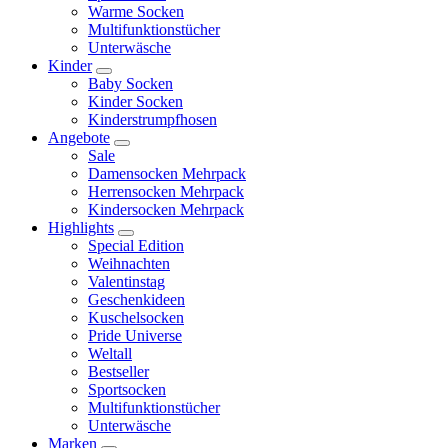
Warme Socken
Multifunktionstücher
Unterwäsche
Kinder
Baby Socken
Kinder Socken
Kinderstrumpfhosen
Angebote
Sale
Damensocken Mehrpack
Herrensocken Mehrpack
Kindersocken Mehrpack
Highlights
Special Edition
Weihnachten
Valentinstag
Geschenkideen
Kuschelsocken
Pride Universe
Weltall
Bestseller
Sportsocken
Multifunktionstücher
Unterwäsche
Marken