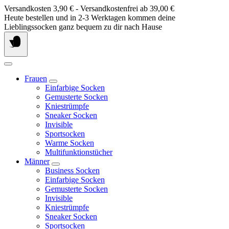
Springe
Versandkosten 3,90 € - Versandkostenfrei ab 39,00 €
zum
Heute bestellen und in 2-3 Werktagen kommen deine
Inhalt
Lieblingssocken ganz bequem zu dir nach Hause
Frauen
Einfarbige Socken
Gemusterte Socken
Kniestrümpfe
Sneaker Socken
Invisible
Sportsocken
Warme Socken
Multifunktionstücher
Männer
Business Socken
Einfarbige Socken
Gemusterte Socken
Invisible
Kniestrümpfe
Sneaker Socken
Sportsocken