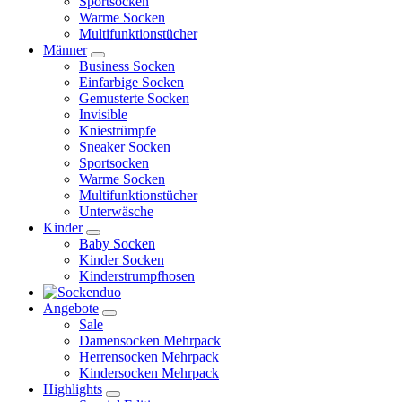
Sportsocken
Warme Socken
Multifunktionstücher
Männer
Business Socken
Einfarbige Socken
Gemusterte Socken
Invisible
Kniestrümpfe
Sneaker Socken
Sportsocken
Warme Socken
Multifunktionstücher
Unterwäsche
Kinder
Baby Socken
Kinder Socken
Kinderstrumpfhosen
Angebote
Sale
Damensocken Mehrpack
Herrensocken Mehrpack
Kindersocken Mehrpack
Highlights