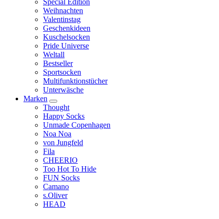
Special Edition
Weihnachten
Valentinstag
Geschenkideen
Kuschelsocken
Pride Universe
Weltall
Bestseller
Sportsocken
Multifunktionstücher
Unterwäsche
Marken
Thought
Happy Socks
Unmade Copenhagen
Noa Noa
von Jungfeld
Fila
CHEERIO
Too Hot To Hide
FUN Socks
Camano
s.Oliver
HEAD