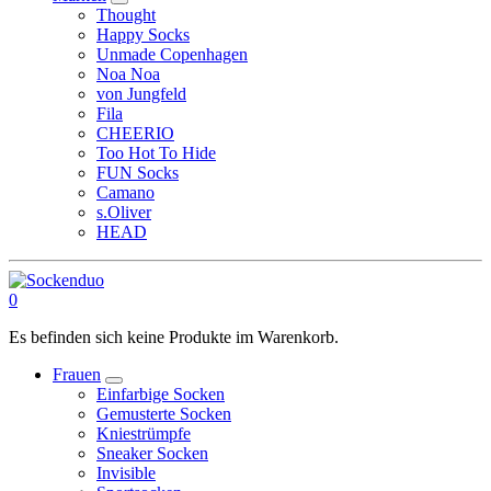
Thought
Happy Socks
Unmade Copenhagen
Noa Noa
von Jungfeld
Fila
CHEERIO
Too Hot To Hide
FUN Socks
Camano
s.Oliver
HEAD
0
Es befinden sich keine Produkte im Warenkorb.
Frauen
Einfarbige Socken
Gemusterte Socken
Kniestrümpfe
Sneaker Socken
Invisible