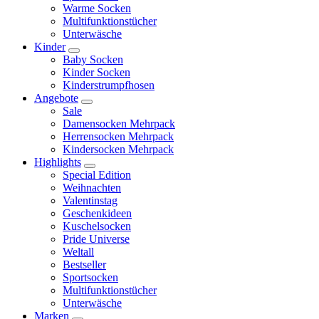
Warme Socken
Multifunktionstücher
Unterwäsche
Kinder
Baby Socken
Kinder Socken
Kinderstrumpfhosen
Angebote
Sale
Damensocken Mehrpack
Herrensocken Mehrpack
Kindersocken Mehrpack
Highlights
Special Edition
Weihnachten
Valentinstag
Geschenkideen
Kuschelsocken
Pride Universe
Weltall
Bestseller
Sportsocken
Multifunktionstücher
Unterwäsche
Marken