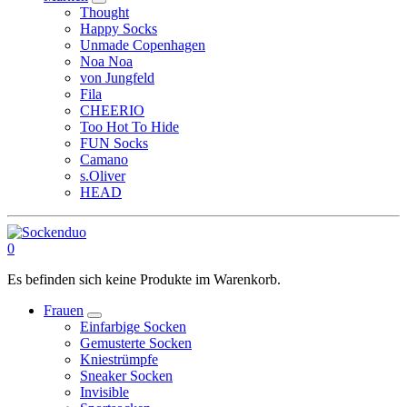
Thought
Happy Socks
Unmade Copenhagen
Noa Noa
von Jungfeld
Fila
CHEERIO
Too Hot To Hide
FUN Socks
Camano
s.Oliver
HEAD
0
Es befinden sich keine Produkte im Warenkorb.
Frauen
Einfarbige Socken
Gemusterte Socken
Kniestrümpfe
Sneaker Socken
Invisible