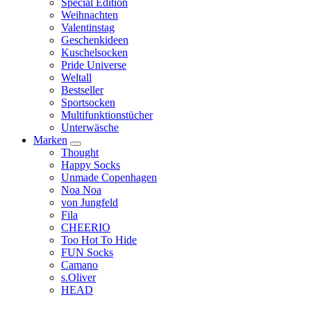
Special Edition
Weihnachten
Valentinstag
Geschenkideen
Kuschelsocken
Pride Universe
Weltall
Bestseller
Sportsocken
Multifunktionstücher
Unterwäsche
Marken
Thought
Happy Socks
Unmade Copenhagen
Noa Noa
von Jungfeld
Fila
CHEERIO
Too Hot To Hide
FUN Socks
Camano
s.Oliver
HEAD