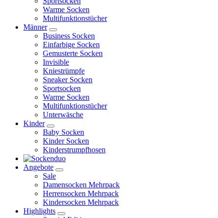
Sportsocken
Warme Socken
Multifunktionstücher
Männer
Business Socken
Einfarbige Socken
Gemusterte Socken
Invisible
Kniestrümpfe
Sneaker Socken
Sportsocken
Warme Socken
Multifunktionstücher
Unterwäsche
Kinder
Baby Socken
Kinder Socken
Kinderstrumpfhosen
Angebote
Sale
Damensocken Mehrpack
Herrensocken Mehrpack
Kindersocken Mehrpack
Highlights