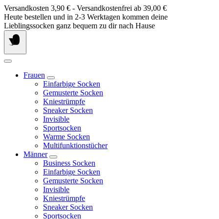
Springe
Versandkosten 3,90 € - Versandkostenfrei ab 39,00 €
zum
Heute bestellen und in 2-3 Werktagen kommen deine
Inhalt
Lieblingssocken ganz bequem zu dir nach Hause
Frauen
Einfarbige Socken
Gemusterte Socken
Kniestrümpfe
Sneaker Socken
Invisible
Sportsocken
Warme Socken
Multifunktionstücher
Männer
Business Socken
Einfarbige Socken
Gemusterte Socken
Invisible
Kniestrümpfe
Sneaker Socken
Sportsocken