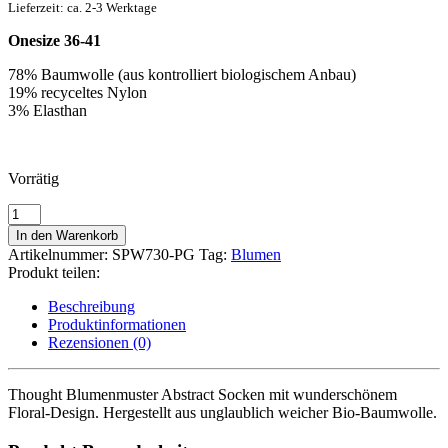
Lieferzeit: ca. 2-3 Werktage
Onesize 36-41
78% Baumwolle (aus kontrolliert biologischem Anbau)
19% recyceltes
Nylon
3% Elasthan
Vorrätig
Thought
Blumenmuster
In den Warenkorb
Abstract
Artikelnummer:
SPW730-PG
Tag:
Blumen
Socken
Produkt teilen:
Floral-
Design
Beschreibung
Menge
Produktinformationen
Rezensionen (0)
Thought Blumenmuster Abstract Socken mit wunderschönem
Floral-Design
. Hergestellt aus unglaublich weicher Bio-Baumwolle.