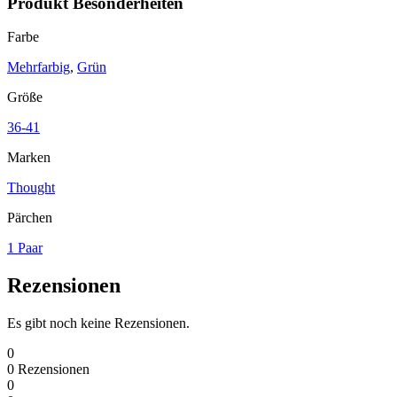
Produkt Besonderheiten
Farbe
Mehrfarbig
,
Grün
Größe
36-41
Marken
Thought
Pärchen
1 Paar
Rezensionen
Es gibt noch keine Rezensionen.
0
0
Rezensionen
0