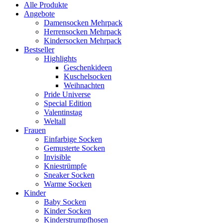
Alle Produkte
Angebote
Damensocken Mehrpack
Herrensocken Mehrpack
Kindersocken Mehrpack
Bestseller
Highlights
Geschenkideen
Kuschelsocken
Weihnachten
Pride Universe
Special Edition
Valentinstag
Weltall
Frauen
Einfarbige Socken
Gemusterte Socken
Invisible
Kniestrümpfe
Sneaker Socken
Warme Socken
Kinder
Baby Socken
Kinder Socken
Kinderstrumpfhosen