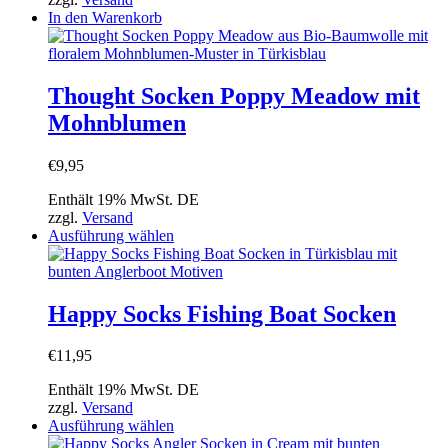
In den Warenkorb
Thought Socken Poppy Meadow mit
Mohnblumen
€
9,95
Enthält 19% MwSt. DE
zzgl.
Versand
Dieses
Ausführung wählen
Produkt
weist
mehrere
Varianten
Happy Socks Fishing Boat Socken
auf.
Die
€
11,95
Optionen
können
Enthält 19% MwSt. DE
auf
zzgl.
Versand
der
Dieses
Ausführung wählen
Produktseite
Produkt