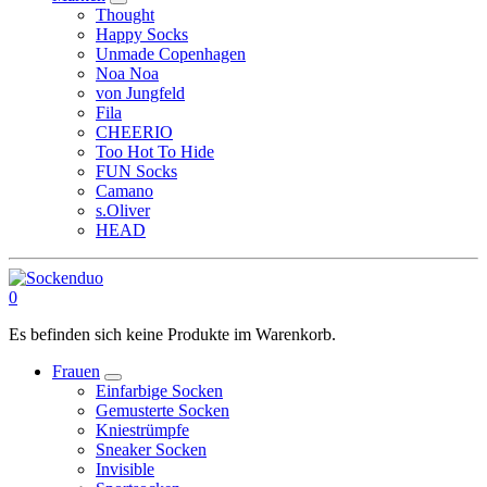
Thought
Happy Socks
Unmade Copenhagen
Noa Noa
von Jungfeld
Fila
CHEERIO
Too Hot To Hide
FUN Socks
Camano
s.Oliver
HEAD
0
Es befinden sich keine Produkte im Warenkorb.
Frauen
Einfarbige Socken
Gemusterte Socken
Kniestrümpfe
Sneaker Socken
Invisible