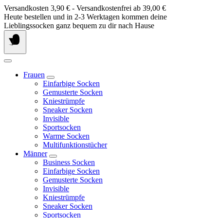
Springe
Versandkosten 3,90 € - Versandkostenfrei ab 39,00 €
zum
Heute bestellen und in 2-3 Werktagen kommen deine
Inhalt
Lieblingssocken ganz bequem zu dir nach Hause
Frauen
Einfarbige Socken
Gemusterte Socken
Kniestrümpfe
Sneaker Socken
Invisible
Sportsocken
Warme Socken
Multifunktionstücher
Männer
Business Socken
Einfarbige Socken
Gemusterte Socken
Invisible
Kniestrümpfe
Sneaker Socken
Sportsocken