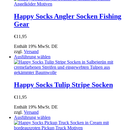
gewählt
weist
werden
mehrere
Varianten
Happy Socks Angler Socken Fishing
auf.
Gear
Die
Optionen
können
€
11,95
auf
der
Enthält 19% MwSt. DE
Produktseite
zzgl.
Versand
gewählt
Dieses
Ausführung wählen
werden
Produkt
weist
mehrere
Varianten
auf.
Happy Socks Tulip Stripe Socken
Die
Optionen
€
11,95
können
auf
Enthält 19% MwSt. DE
der
zzgl.
Versand
Produktseite
Dieses
Ausführung wählen
gewählt
Produkt
werden
weist