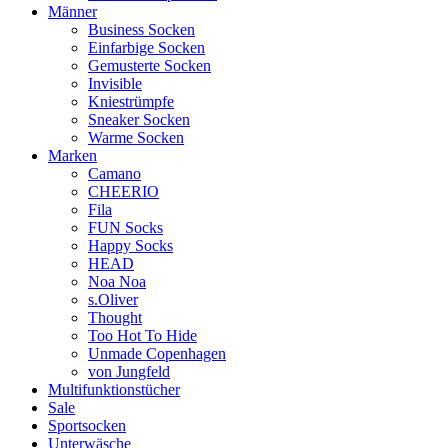
Männer
Business Socken
Einfarbige Socken
Gemusterte Socken
Invisible
Kniestrümpfe
Sneaker Socken
Warme Socken
Marken
Camano
CHEERIO
Fila
FUN Socks
Happy Socks
HEAD
Noa Noa
s.Oliver
Thought
Too Hot To Hide
Unmade Copenhagen
von Jungfeld
Multifunktionstücher
Sale
Sportsocken
Unterwäsche