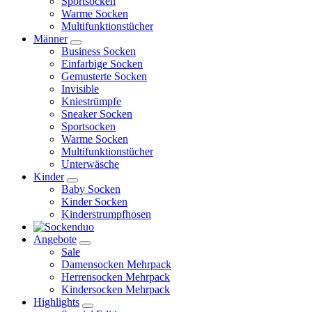
Sportsocken
Warme Socken
Multifunktionstücher
Männer
Business Socken
Einfarbige Socken
Gemusterte Socken
Invisible
Kniestrümpfe
Sneaker Socken
Sportsocken
Warme Socken
Multifunktionstücher
Unterwäsche
Kinder
Baby Socken
Kinder Socken
Kinderstrumpfhosen
Angebote
Sale
Damensocken Mehrpack
Herrensocken Mehrpack
Kindersocken Mehrpack
Highlights