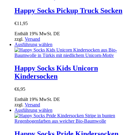
mehrere
Varianten
Happy Socks Pickup Truck Socken
auf.
Die
€
11,95
Optionen
können
Enthält 19% MwSt. DE
auf
zzgl.
Versand
der
Dieses
Ausführung wählen
Produktseite
Produkt
gewählt
weist
werden
mehrere
Varianten
Happy Socks Kids Unicorn
auf.
Kindersocken
Die
Optionen
können
€
6,95
auf
der
Enthält 19% MwSt. DE
Produktseite
zzgl.
Versand
gewählt
Dieses
Ausführung wählen
werden
Produkt
weist
mehrere
Varianten
Happy Socks Pride Kindersocken