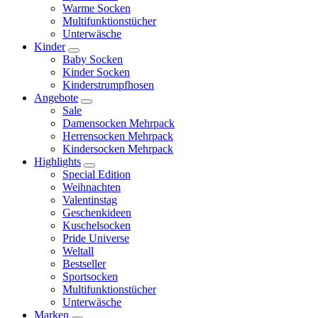
Warme Socken
Multifunktionstücher
Unterwäsche
Kinder
Baby Socken
Kinder Socken
Kinderstrumpfhosen
Angebote
Sale
Damensocken Mehrpack
Herrensocken Mehrpack
Kindersocken Mehrpack
Highlights
Special Edition
Weihnachten
Valentinstag
Geschenkideen
Kuschelsocken
Pride Universe
Weltall
Bestseller
Sportsocken
Multifunktionstücher
Unterwäsche
Marken