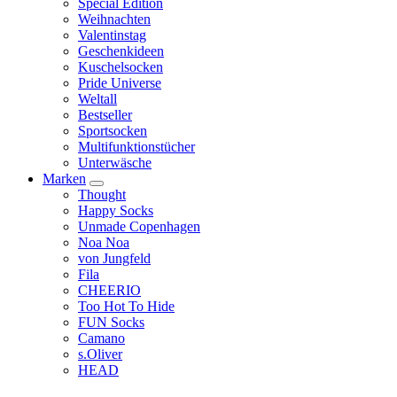
Special Edition
Weihnachten
Valentinstag
Geschenkideen
Kuschelsocken
Pride Universe
Weltall
Bestseller
Sportsocken
Multifunktionstücher
Unterwäsche
Marken
Thought
Happy Socks
Unmade Copenhagen
Noa Noa
von Jungfeld
Fila
CHEERIO
Too Hot To Hide
FUN Socks
Camano
s.Oliver
HEAD