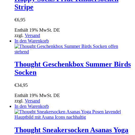
auf.
Stripe
Die
Optionen
können
€
6,95
auf
der
Enthält 19% MwSt. DE
Produktseite
zzgl.
Versand
gewählt
In den Warenkorb
werden
Thought Geschenkbox Summer Birds
Socken
€
34,95
Enthält 19% MwSt. DE
zzgl.
Versand
In den Warenkorb
Thought Sneakersocken Asanas Yoga