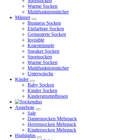
Sportsocken
Warme Socken
Multifunktionstücher
Männer
Business Socken
Einfarbige Socken
Gemusterte Socken
Invisible
Kniestrümpfe
Sneaker Socken
Sportsocken
Warme Socken
Multifunktionstücher
Unterwäsche
Kinder
Baby Socken
Kinder Socken
Kinderstrumpfhosen
Angebote
Sale
Damensocken Mehrpack
Herrensocken Mehrpack
Kindersocken Mehrpack
Highlights