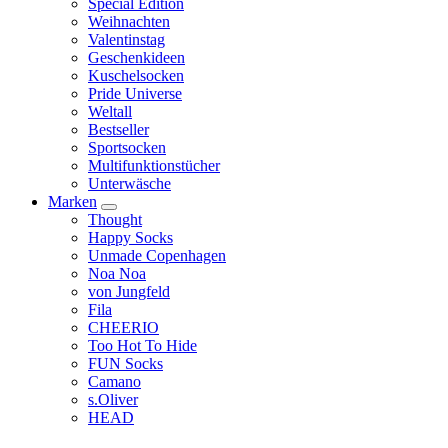
Special Edition
Weihnachten
Valentinstag
Geschenkideen
Kuschelsocken
Pride Universe
Weltall
Bestseller
Sportsocken
Multifunktionstücher
Unterwäsche
Marken
Thought
Happy Socks
Unmade Copenhagen
Noa Noa
von Jungfeld
Fila
CHEERIO
Too Hot To Hide
FUN Socks
Camano
s.Oliver
HEAD