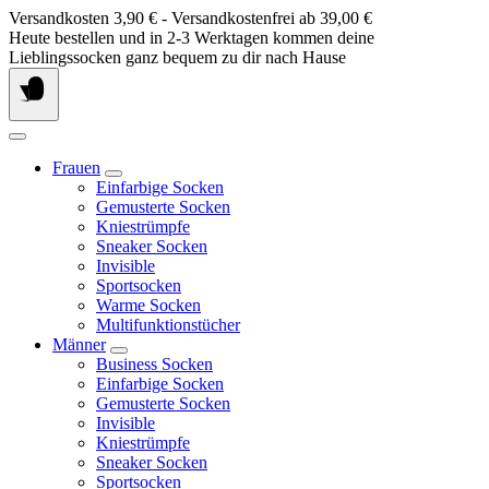
Springe
Versandkosten 3,90 € - Versandkostenfrei ab 39,00 €
zum
Heute bestellen und in 2-3 Werktagen kommen deine
Inhalt
Lieblingssocken ganz bequem zu dir nach Hause
Frauen
Einfarbige Socken
Gemusterte Socken
Kniestrümpfe
Sneaker Socken
Invisible
Sportsocken
Warme Socken
Multifunktionstücher
Männer
Business Socken
Einfarbige Socken
Gemusterte Socken
Invisible
Kniestrümpfe
Sneaker Socken
Sportsocken