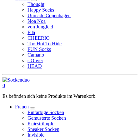
Thought
Happy Socks
Unmade Copenhagen
Noa Noa
von Jungfeld
Fila
CHEERIO
Too Hot To Hide
FUN Socks
Camano
s.Oliver
HEAD
0
Es befinden sich keine Produkte im Warenkorb.
Frauen
Einfarbige Socken
Gemusterte Socken
Kniestrümpfe
Sneaker Socken
Invisible