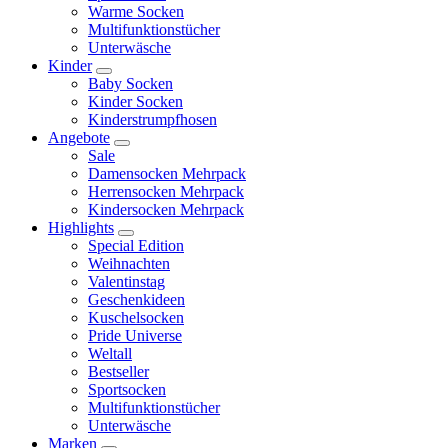
Warme Socken
Multifunktionstücher
Unterwäsche
Kinder
Baby Socken
Kinder Socken
Kinderstrumpfhosen
Angebote
Sale
Damensocken Mehrpack
Herrensocken Mehrpack
Kindersocken Mehrpack
Highlights
Special Edition
Weihnachten
Valentinstag
Geschenkideen
Kuschelsocken
Pride Universe
Weltall
Bestseller
Sportsocken
Multifunktionstücher
Unterwäsche
Marken