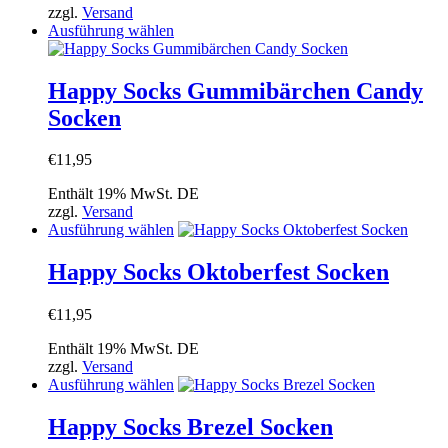
der
zzgl.
Versand
Produktseite
Dieses
Ausführung wählen
gewählt
Produkt
werden
weist
mehrere
Happy Socks Gummibärchen Candy
Varianten
Socken
auf.
Die
Optionen
€
11,95
können
auf
Enthält 19% MwSt. DE
der
zzgl.
Versand
Produktseite
Dieses
Ausführung wählen
gewählt
Produkt
werden
weist
Happy Socks Oktoberfest Socken
mehrere
Varianten
€
11,95
auf.
Die
Enthält 19% MwSt. DE
Optionen
zzgl.
Versand
können
Dieses
Ausführung wählen
auf
Produkt
der
weist
Happy Socks Brezel Socken
Produktseite
mehrere
gewählt