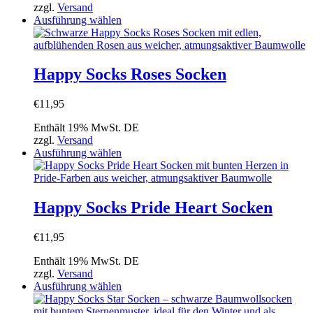
zzgl.
Versand
der
Dieses
Ausführung wählen
Produktseite
Produkt
gewählt
weist
werden
mehrere
Varianten
Happy Socks Roses Socken
auf.
Die
€
11,95
Optionen
können
Enthält 19% MwSt. DE
auf
zzgl.
Versand
der
Dieses
Ausführung wählen
Produktseite
Produkt
gewählt
weist
werden
mehrere
Varianten
Happy Socks Pride Heart Socken
auf.
Die
€
11,95
Optionen
können
Enthält 19% MwSt. DE
auf
zzgl.
Versand
der
Dieses
Ausführung wählen
Produktseite
Produkt
gewählt
weist