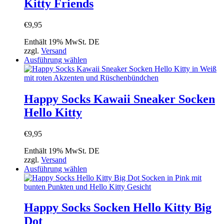
Kitty Friends
Die
Optionen
können
€
9,95
auf
der
Enthält 19% MwSt. DE
Produktseite
zzgl.
Versand
gewählt
Dieses
Ausführung wählen
werden
Produkt
weist
mehrere
Varianten
Happy Socks Kawaii Sneaker Socken
auf.
Hello Kitty
Die
Optionen
können
€
9,95
auf
der
Enthält 19% MwSt. DE
Produktseite
zzgl.
Versand
gewählt
Dieses
Ausführung wählen
werden
Produkt
weist
mehrere
Varianten
Happy Socks Socken Hello Kitty Big
auf.
Dot
Die