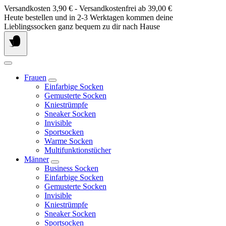
Springe
Versandkosten 3,90 € - Versandkostenfrei ab 39,00 €
zum
Heute bestellen und in 2-3 Werktagen kommen deine
Inhalt
Lieblingssocken ganz bequem zu dir nach Hause
Frauen
Einfarbige Socken
Gemusterte Socken
Kniestrümpfe
Sneaker Socken
Invisible
Sportsocken
Warme Socken
Multifunktionstücher
Männer
Business Socken
Einfarbige Socken
Gemusterte Socken
Invisible
Kniestrümpfe
Sneaker Socken
Sportsocken