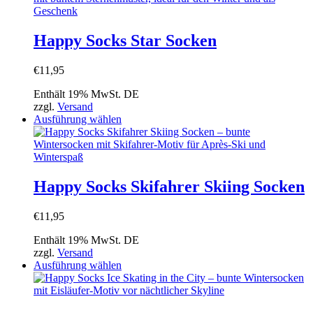
werden
mehrere
Varianten
auf.
Happy Socks Star Socken
Die
Optionen
€
11,95
können
auf
Enthält 19% MwSt. DE
der
zzgl.
Versand
Produktseite
Dieses
Ausführung wählen
gewählt
Produkt
werden
weist
mehrere
Varianten
auf.
Happy Socks Skifahrer Skiing Socken
Die
Optionen
€
11,95
können
auf
Enthält 19% MwSt. DE
der
zzgl.
Versand
Produktseite
Dieses
Ausführung wählen
gewählt
Produkt
werden
weist
mehrere