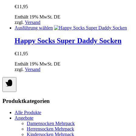
Varianten
werden
€
11,95
auf.
Die
Enthält 19% MwSt. DE
Optionen
zzgl.
Versand
können
Dieses
Ausführung wählen
auf
Produkt
der
weist
Happy Socks Super Daddy Socken
Produktseite
mehrere
gewählt
Varianten
werden
€
11,95
auf.
Die
Enthält 19% MwSt. DE
Optionen
zzgl.
Versand
können
auf
der
Produktseite
gewählt
werden
Produktkategorien
Alle Produkte
Angebote
Damensocken Mehrpack
Herrensocken Mehrpack
Kindersocken Mehrpack