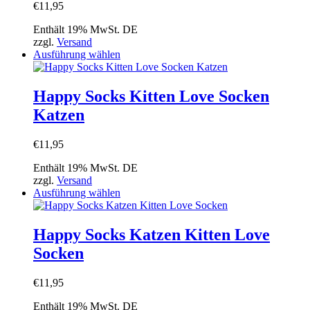
werden
€
11,95
auf.
Die
Enthält 19% MwSt. DE
Optionen
zzgl.
Versand
können
Dieses
Ausführung wählen
auf
Produkt
der
weist
Produktseite
mehrere
Happy Socks Kitten Love Socken
gewählt
Varianten
werden
Katzen
auf.
Die
Optionen
€
11,95
können
auf
Enthält 19% MwSt. DE
der
zzgl.
Versand
Produktseite
Dieses
Ausführung wählen
gewählt
Produkt
werden
weist
mehrere
Happy Socks Katzen Kitten Love
Varianten
Socken
auf.
Die
Optionen
€
11,95
können
auf
Enthält 19% MwSt. DE