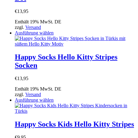
Optionen
können
€
13,95
auf
der
Enthält 19% MwSt. DE
Produktseite
zzgl.
Versand
gewählt
Dieses
Ausführung wählen
werden
Produkt
weist
mehrere
Varianten
Happy Socks Hello Kitty Stripes
auf.
Socken
Die
Optionen
können
€
13,95
auf
der
Enthält 19% MwSt. DE
Produktseite
zzgl.
Versand
gewählt
Dieses
Ausführung wählen
werden
Produkt
weist
mehrere
Varianten
Happy Socks Kids Hello Kitty Stripes
auf.
Die
€
9,95