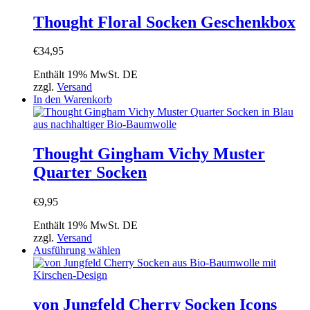
Thought Floral Socken Geschenkbox
€
34,95
Enthält 19% MwSt. DE
zzgl.
Versand
In den Warenkorb
Thought Gingham Vichy Muster
Quarter Socken
€
9,95
Enthält 19% MwSt. DE
zzgl.
Versand
Dieses
Ausführung wählen
Produkt
weist
mehrere
Varianten
von Jungfeld Cherry Socken Icons