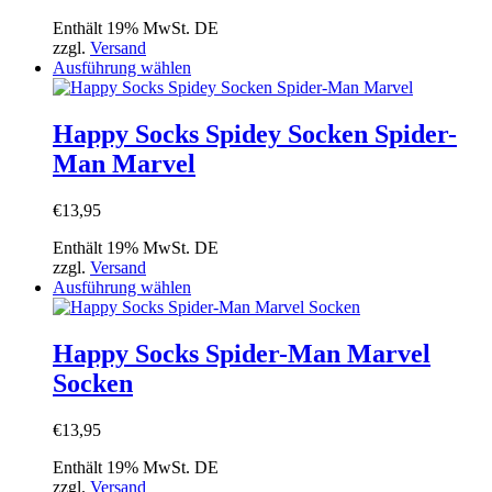
Enthält 19% MwSt. DE
zzgl.
Versand
Dieses
Ausführung wählen
Produkt
weist
mehrere
Happy Socks Spidey Socken Spider-
Varianten
Man Marvel
auf.
Die
Optionen
€
13,95
können
auf
Enthält 19% MwSt. DE
der
zzgl.
Versand
Produktseite
Dieses
Ausführung wählen
gewählt
Produkt
werden
weist
mehrere
Happy Socks Spider-Man Marvel
Varianten
Socken
auf.
Die
Optionen
€
13,95
können
auf
Enthält 19% MwSt. DE
der
zzgl.
Versand