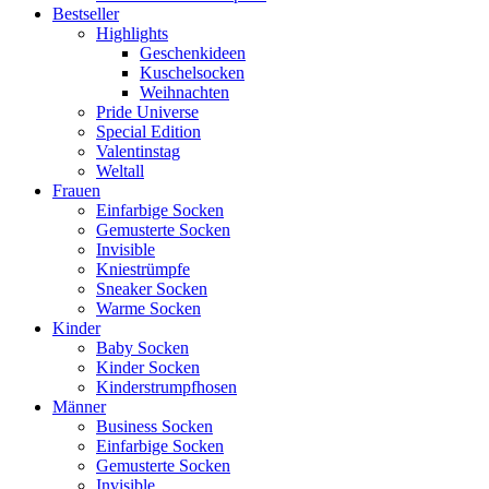
Bestseller
Highlights
Geschenkideen
Kuschelsocken
Weihnachten
Pride Universe
Special Edition
Valentinstag
Weltall
Frauen
Einfarbige Socken
Gemusterte Socken
Invisible
Kniestrümpfe
Sneaker Socken
Warme Socken
Kinder
Baby Socken
Kinder Socken
Kinderstrumpfhosen
Männer
Business Socken
Einfarbige Socken
Gemusterte Socken
Invisible