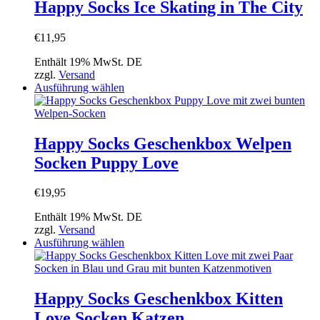
Varianten
Happy Socks Ice Skating in The City
auf.
Die
€
11,95
Optionen
können
Enthält 19% MwSt. DE
auf
zzgl.
Versand
der
Dieses
Ausführung wählen
Produktseite
Produkt
gewählt
weist
werden
mehrere
Varianten
Happy Socks Geschenkbox Welpen
auf.
Socken Puppy Love
Die
Optionen
können
€
19,95
auf
der
Enthält 19% MwSt. DE
Produktseite
zzgl.
Versand
gewählt
Dieses
Ausführung wählen
werden
Produkt
weist
mehrere
Varianten
Happy Socks Geschenkbox Kitten
auf.
Love Socken Katzen
Die