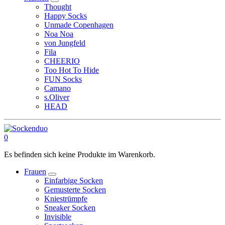
Thought
Happy Socks
Unmade Copenhagen
Noa Noa
von Jungfeld
Fila
CHEERIO
Too Hot To Hide
FUN Socks
Camano
s.Oliver
HEAD
0
Es befinden sich keine Produkte im Warenkorb.
Frauen
Einfarbige Socken
Gemusterte Socken
Kniestrümpfe
Sneaker Socken
Invisible