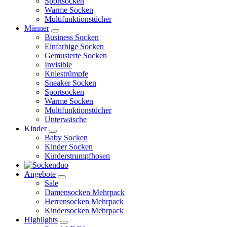
Sportsocken
Warme Socken
Multifunktionstücher
Männer
Business Socken
Einfarbige Socken
Gemusterte Socken
Invisible
Kniestrümpfe
Sneaker Socken
Sportsocken
Warme Socken
Multifunktionstücher
Unterwäsche
Kinder
Baby Socken
Kinder Socken
Kinderstrumpfhosen
Angebote
Sale
Damensocken Mehrpack
Herrensocken Mehrpack
Kindersocken Mehrpack
Highlights