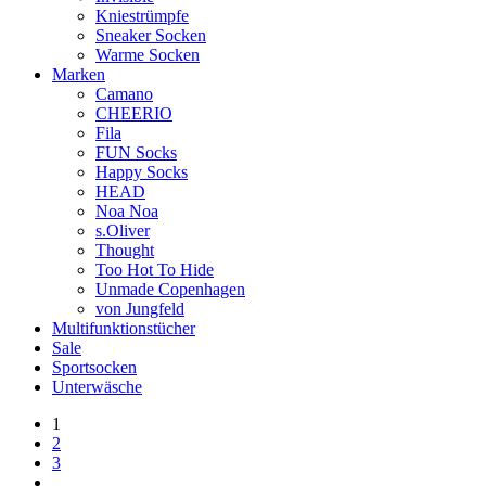
Kniestrümpfe
Sneaker Socken
Warme Socken
Marken
Camano
CHEERIO
Fila
FUN Socks
Happy Socks
HEAD
Noa Noa
s.Oliver
Thought
Too Hot To Hide
Unmade Copenhagen
von Jungfeld
Multifunktionstücher
Sale
Sportsocken
Unterwäsche
1
2
3
…