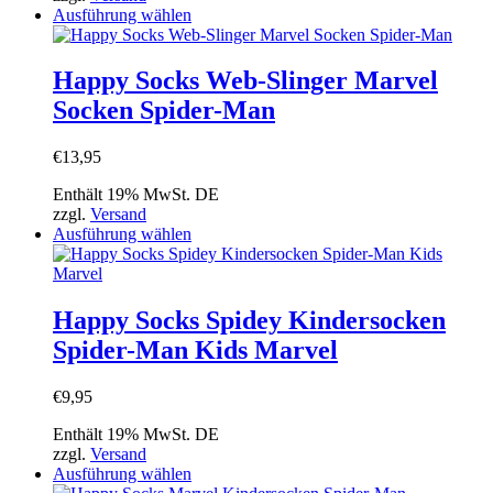
Produktseite
Dieses
Ausführung wählen
gewählt
Produkt
werden
weist
mehrere
Happy Socks Web-Slinger Marvel
Varianten
Socken Spider-Man
auf.
Die
Optionen
€
13,95
können
auf
Enthält 19% MwSt. DE
der
zzgl.
Versand
Produktseite
Dieses
Ausführung wählen
gewählt
Produkt
werden
weist
mehrere
Varianten
Happy Socks Spidey Kindersocken
auf.
Spider-Man Kids Marvel
Die
Optionen
können
€
9,95
auf
der
Enthält 19% MwSt. DE
Produktseite
zzgl.
Versand
gewählt
Dieses
Ausführung wählen
werden
Produkt