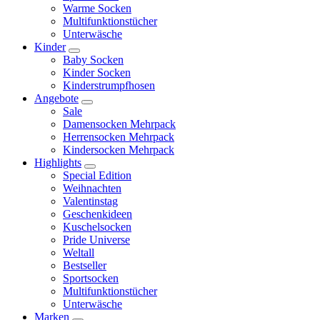
Warme Socken
Multifunktionstücher
Unterwäsche
Kinder
Baby Socken
Kinder Socken
Kinderstrumpfhosen
Angebote
Sale
Damensocken Mehrpack
Herrensocken Mehrpack
Kindersocken Mehrpack
Highlights
Special Edition
Weihnachten
Valentinstag
Geschenkideen
Kuschelsocken
Pride Universe
Weltall
Bestseller
Sportsocken
Multifunktionstücher
Unterwäsche
Marken