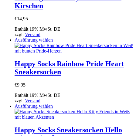
auf.
Kirschen
Die
Optionen
können
€
14,95
auf
der
Enthält 19% MwSt. DE
Produktseite
zzgl.
Versand
gewählt
Dieses
Ausführung wählen
werden
Produkt
weist
mehrere
Varianten
Happy Socks Rainbow Pride Heart
auf.
Sneakersocken
Die
Optionen
können
€
9,95
auf
der
Enthält 19% MwSt. DE
Produktseite
zzgl.
Versand
gewählt
Dieses
Ausführung wählen
werden
Produkt
weist
mehrere
Varianten
Happy Socks Sneakersocken Hello
auf.