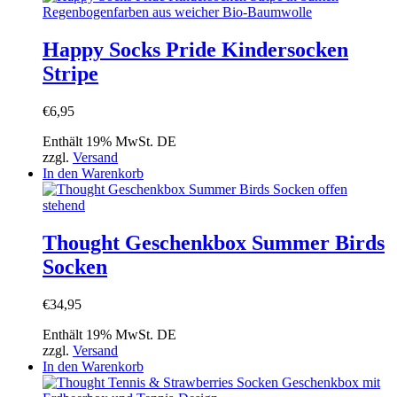
weist
mehrere
Varianten
Happy Socks Pride Kindersocken
auf.
Stripe
Die
Optionen
können
€
6,95
auf
der
Enthält 19% MwSt. DE
Produktseite
zzgl.
Versand
gewählt
In den Warenkorb
werden
Thought Geschenkbox Summer Birds
Socken
€
34,95
Enthält 19% MwSt. DE
zzgl.
Versand
In den Warenkorb