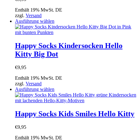
Optionen
können
Enthält 19% MwSt. DE
auf
zzgl.
Versand
der
Dieses
Ausführung wählen
Produktseite
Produkt
gewählt
weist
werden
mehrere
Varianten
Happy Socks Kindersocken Hello
auf.
Kitty Big Dot
Die
Optionen
können
€
9,95
auf
der
Enthält 19% MwSt. DE
Produktseite
zzgl.
Versand
gewählt
Dieses
Ausführung wählen
werden
Produkt
weist
mehrere
Varianten
Happy Socks Kids Smiles Hello Kitty
auf.
Die
€
9,95
Optionen
können
Enthält 19% MwSt. DE
auf