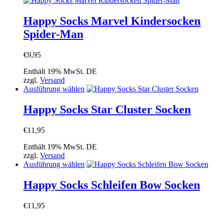
weist
mehrere
Happy Socks Marvel Kindersocken
Varianten
Spider-Man
auf.
Die
Optionen
€
9,95
können
auf
Enthält 19% MwSt. DE
der
zzgl.
Versand
Produktseite
Dieses
Ausführung wählen
gewählt
Produkt
werden
weist
Happy Socks Star Cluster Socken
mehrere
Varianten
€
11,95
auf.
Die
Enthält 19% MwSt. DE
Optionen
zzgl.
Versand
können
Dieses
Ausführung wählen
auf
Produkt
der
weist
Happy Socks Schleifen Bow Socken
Produktseite
mehrere
gewählt
Varianten
werden
€
11,95
auf.
Die