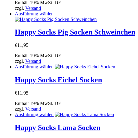
Enthält 19% MwSt. DE
Optionen
zzgl.
Versand
können
Dieses
Ausführung wählen
auf
Produkt
der
weist
Produktseite
mehrere
Happy Socks Pig Socken Schweinchen
gewählt
Varianten
werden
auf.
€
11,95
Die
Optionen
Enthält 19% MwSt. DE
können
zzgl.
Versand
auf
Dieses
Ausführung wählen
der
Produkt
Produktseite
weist
Happy Socks Eichel Socken
gewählt
mehrere
werden
Varianten
€
11,95
auf.
Die
Enthält 19% MwSt. DE
Optionen
zzgl.
Versand
können
Dieses
Ausführung wählen
auf
Produkt
der
weist
Happy Socks Lama Socken
Produktseite
mehrere
gewählt
Varianten