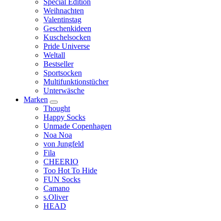
Special Edition
Weihnachten
Valentinstag
Geschenkideen
Kuschelsocken
Pride Universe
Weltall
Bestseller
Sportsocken
Multifunktionstücher
Unterwäsche
Marken
Thought
Happy Socks
Unmade Copenhagen
Noa Noa
von Jungfeld
Fila
CHEERIO
Too Hot To Hide
FUN Socks
Camano
s.Oliver
HEAD