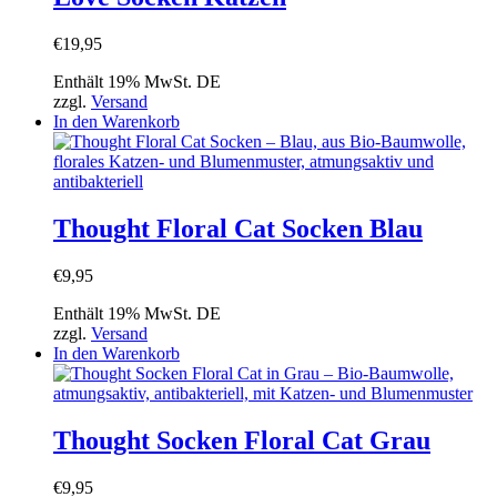
Optionen
können
€
19,95
auf
der
Enthält 19% MwSt. DE
Produktseite
zzgl.
Versand
gewählt
In den Warenkorb
werden
Thought Floral Cat Socken Blau
€
9,95
Enthält 19% MwSt. DE
zzgl.
Versand
In den Warenkorb
Thought Socken Floral Cat Grau
€
9,95