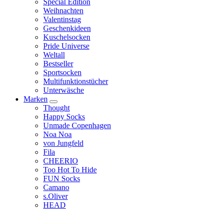
Special Edition
Weihnachten
Valentinstag
Geschenkideen
Kuschelsocken
Pride Universe
Weltall
Bestseller
Sportsocken
Multifunktionstücher
Unterwäsche
Marken
Thought
Happy Socks
Unmade Copenhagen
Noa Noa
von Jungfeld
Fila
CHEERIO
Too Hot To Hide
FUN Socks
Camano
s.Oliver
HEAD