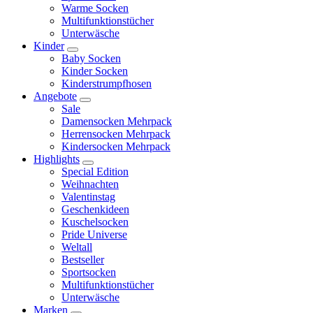
Warme Socken
Multifunktionstücher
Unterwäsche
Kinder
Baby Socken
Kinder Socken
Kinderstrumpfhosen
Angebote
Sale
Damensocken Mehrpack
Herrensocken Mehrpack
Kindersocken Mehrpack
Highlights
Special Edition
Weihnachten
Valentinstag
Geschenkideen
Kuschelsocken
Pride Universe
Weltall
Bestseller
Sportsocken
Multifunktionstücher
Unterwäsche
Marken