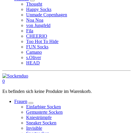
Thought
Happy Socks
Unmade Copenhagen
Noa Noa
von Jungfeld
Fila
CHEERIO
Too Hot To Hide
FUN Socks
Camano
s.Oliver
HEAD
0
Es befinden sich keine Produkte im Warenkorb.
Frauen
Einfarbige Socken
Gemusterte Socken
Kniestrümpfe
Sneaker Socken
Invisible