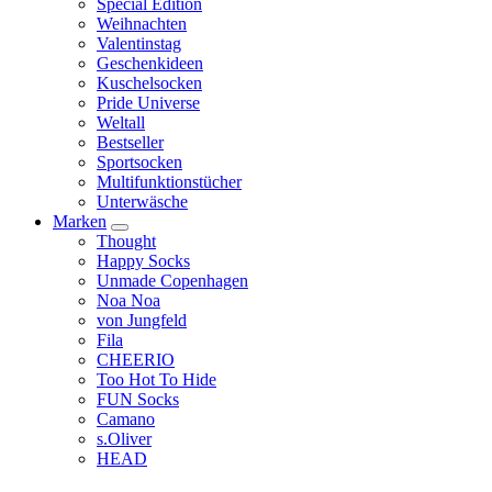
Special Edition
Weihnachten
Valentinstag
Geschenkideen
Kuschelsocken
Pride Universe
Weltall
Bestseller
Sportsocken
Multifunktionstücher
Unterwäsche
Marken
Thought
Happy Socks
Unmade Copenhagen
Noa Noa
von Jungfeld
Fila
CHEERIO
Too Hot To Hide
FUN Socks
Camano
s.Oliver
HEAD