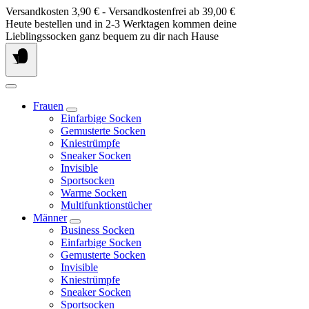
Springe
Versandkosten 3,90 € - Versandkostenfrei ab 39,00 €
zum
Heute bestellen und in 2-3 Werktagen kommen deine
Inhalt
Lieblingssocken ganz bequem zu dir nach Hause
Frauen
Einfarbige Socken
Gemusterte Socken
Kniestrümpfe
Sneaker Socken
Invisible
Sportsocken
Warme Socken
Multifunktionstücher
Männer
Business Socken
Einfarbige Socken
Gemusterte Socken
Invisible
Kniestrümpfe
Sneaker Socken
Sportsocken