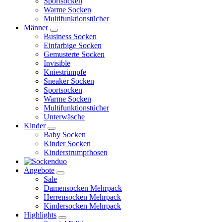
Sportsocken
Warme Socken
Multifunktionstücher
Männer
Business Socken
Einfarbige Socken
Gemusterte Socken
Invisible
Kniestrümpfe
Sneaker Socken
Sportsocken
Warme Socken
Multifunktionstücher
Unterwäsche
Kinder
Baby Socken
Kinder Socken
Kinderstrumpfhosen
Angebote
Sale
Damensocken Mehrpack
Herrensocken Mehrpack
Kindersocken Mehrpack
Highlights