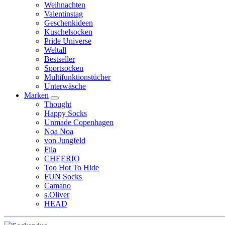
Weihnachten
Valentinstag
Geschenkideen
Kuschelsocken
Pride Universe
Weltall
Bestseller
Sportsocken
Multifunktionstücher
Unterwäsche
Marken
Thought
Happy Socks
Unmade Copenhagen
Noa Noa
von Jungfeld
Fila
CHEERIO
Too Hot To Hide
FUN Socks
Camano
s.Oliver
HEAD