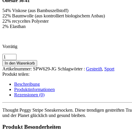
Onesize 36-41
54% Viskose (aus Bambuszellstoff)
22% Baumwolle (aus kontrolliert biologischem Anbau)
22% recyceltes Polyester
2% Elasthan
Vorrätig
Thought
Peggy
In den Warenkorb
Stripe
Artikelnummer:
SPW629-JG
Schlagwörter :
Gestreift
,
Sport
Sneakersocken
Produkt teilen:
Trainer
Socken
Beschreibung
Menge
Produktinformationen
Rezensionen (0)
Thought Peggy Stripe Sneakersocken. Diese trendigen gestreiften Tra
und der Planet glücklich und gesund bleiben.
Produkt Besonderheiten