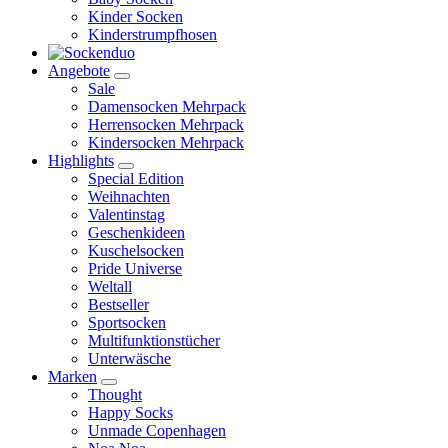
Kinder Socken
Kinderstrumpfhosen
Angebote
Sale
Damensocken Mehrpack
Herrensocken Mehrpack
Kindersocken Mehrpack
Highlights
Special Edition
Weihnachten
Valentinstag
Geschenkideen
Kuschelsocken
Pride Universe
Weltall
Bestseller
Sportsocken
Multifunktionstücher
Unterwäsche
Marken
Thought
Happy Socks
Unmade Copenhagen