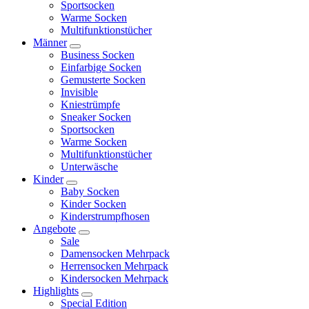
Sportsocken
Warme Socken
Multifunktionstücher
Männer
Business Socken
Einfarbige Socken
Gemusterte Socken
Invisible
Kniestrümpfe
Sneaker Socken
Sportsocken
Warme Socken
Multifunktionstücher
Unterwäsche
Kinder
Baby Socken
Kinder Socken
Kinderstrumpfhosen
Angebote
Sale
Damensocken Mehrpack
Herrensocken Mehrpack
Kindersocken Mehrpack
Highlights
Special Edition