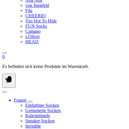
Noa Noa
von Jungfeld
Fila
CHEERIO
Too Hot To Hide
FUN Socks
Camano
s.Oliver
HEAD
0
Es befinden sich keine Produkte im Warenkorb.
Frauen
Einfarbige Socken
Gemusterte Socken
Kniestrümpfe
Sneaker Socken
Invisible