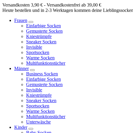
Springe
Versandkosten 3,90 € - Versandkostenfrei ab 39,00 €
zum
Heute bestellen und in 2-3 Werktagen kommen deine Lieblingssocke
Inhalt
Frauen
Einfarbige Socken
Gemusterte Socken
Kniestrümpfe
Sneaker Socken
Invisible
Sportsocken
Warme Socken
Multifunktionstücher
Männer
Business Socken
Einfarbige Socken
Gemusterte Socken
Invisible
Kniestrümpfe
Sneaker Socken
Sportsocken
Warme Socken
Multifunktionstücher
Unterwäsche
Kinder
Baby Socken