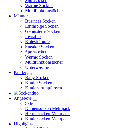
Sportsocken
Warme Socken
Multifunktionstücher
Männer
Business Socken
Einfarbige Socken
Gemusterte Socken
Invisible
Kniestrümpfe
Sneaker Socken
Sportsocken
Warme Socken
Multifunktionstücher
Unterwäsche
Kinder
Baby Socken
Kinder Socken
Kinderstrumpfhosen
Angebote
Sale
Damensocken Mehrpack
Herrensocken Mehrpack
Kindersocken Mehrpack
Highlights