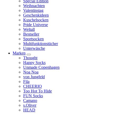
Special Edition
Weihnachten
Valentinstag
Geschenkideen
Kuschelsocken
Pride Universe
Weltall
Bestseller
Sportsocken
Multifunktionstücher
Unterwäsche
Marken
Thought
Happy Socks
Unmade Copenhagen
Noa Noa
von Jungfeld
Fila
CHEERIO
Too Hot To Hide
FUN Socks
Camano
s.Oliver
HEAD