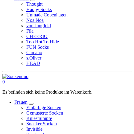
Thought
Happy Socks
Unmade Copenhagen
Noa Noa
von Jungfeld
Fila
CHEERIO
Too Hot To Hide
FUN Socks
Camano
s.Oliver
HEAD
0
Es befinden sich keine Produkte im Warenkorb.
Frauen
Einfarbige Socken
Gemusterte Socken
Kniestrümpfe
Sneaker Socken
Invisible