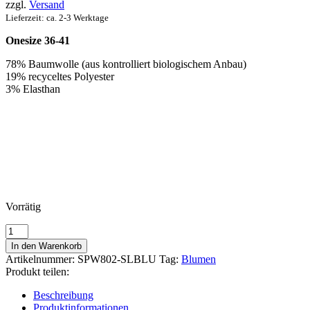
zzgl.
Versand
Lieferzeit: ca. 2-3 Werktage
Onesize 36-41
78% Baumwolle (aus kontrolliert biologischem Anbau)
19% recyceltes
Polyester
3% Elasthan
Vorrätig
Thought
Socken
In den Warenkorb
Rossa
Artikelnummer:
SPW802-SLBLU
Tag:
Blumen
Floral
Produkt teilen:
Blumen-
Design
Beschreibung
Menge
Produktinformationen