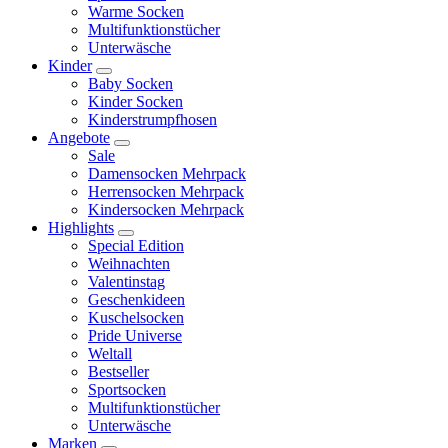
Warme Socken
Multifunktionstücher
Unterwäsche
Kinder
Baby Socken
Kinder Socken
Kinderstrumpfhosen
Angebote
Sale
Damensocken Mehrpack
Herrensocken Mehrpack
Kindersocken Mehrpack
Highlights
Special Edition
Weihnachten
Valentinstag
Geschenkideen
Kuschelsocken
Pride Universe
Weltall
Bestseller
Sportsocken
Multifunktionstücher
Unterwäsche
Marken