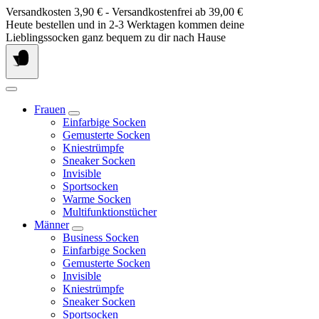
Springe
Versandkosten 3,90 € - Versandkostenfrei ab 39,00 €
zum
Heute bestellen und in 2-3 Werktagen kommen deine
Inhalt
Lieblingssocken ganz bequem zu dir nach Hause
Frauen
Einfarbige Socken
Gemusterte Socken
Kniestrümpfe
Sneaker Socken
Invisible
Sportsocken
Warme Socken
Multifunktionstücher
Männer
Business Socken
Einfarbige Socken
Gemusterte Socken
Invisible
Kniestrümpfe
Sneaker Socken
Sportsocken