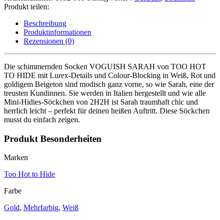
Hide
Produkt teilen:
Socken
“Voguish
Beschreibung
Sarah”
Produktinformationen
Colour-
Rezensionen (0)
Blocking
Menge
Die schimmernden Socken VOGUISH SARAH von TOO HOT
TO HIDE mit Lurex-Details und Colour-Blocking in Weiß, Rot und
goldigem Beigeton sind modisch ganz vorne, so wie Sarah, eine der
treusten Kundinnen. Sie werden in Italien hergestellt und wie alle
Mini-Hidies-Söckchen von 2H2H ist Sarah traumhaft chic und
herrlich leicht – perfekt für deinen heißen Auftritt. Diese Söckchen
musst du einfach zeigen.
Produkt Besonderheiten
Marken
Too Hot to Hide
Farbe
Gold
,
Mehrfarbig
,
Weiß