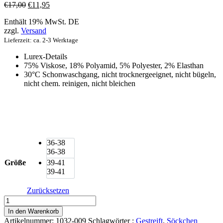
Ursprünglicher
Aktueller
€
17,00
€
11,95
Preis
Preis
Enthält 19% MwSt. DE
war:
ist:
zzgl.
Versand
€17,00
€11,95.
Lieferzeit: ca. 2-3 Werktage
Lurex-Details
75% Viskose, 18% Polyamid, 5% Polyester, 2% Elasthan
30°C Schonwaschgang, nicht trocknergeeignet, nicht bügeln,
nicht chem. reinigen, nicht bleichen
36-38
36-38
Größe
39-41
39-41
Zurücksetzen
Too
Hot
In den Warenkorb
To
Artikelnummer:
1032-009
Schlagwörter :
Gestreift
,
Söckchen