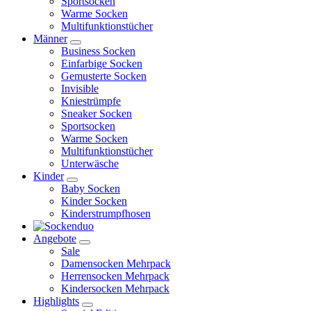
Sportsocken
Warme Socken
Multifunktionstücher
Männer
Business Socken
Einfarbige Socken
Gemusterte Socken
Invisible
Kniestrümpfe
Sneaker Socken
Sportsocken
Warme Socken
Multifunktionstücher
Unterwäsche
Kinder
Baby Socken
Kinder Socken
Kinderstrumpfhosen
Angebote
Sale
Damensocken Mehrpack
Herrensocken Mehrpack
Kindersocken Mehrpack
Highlights