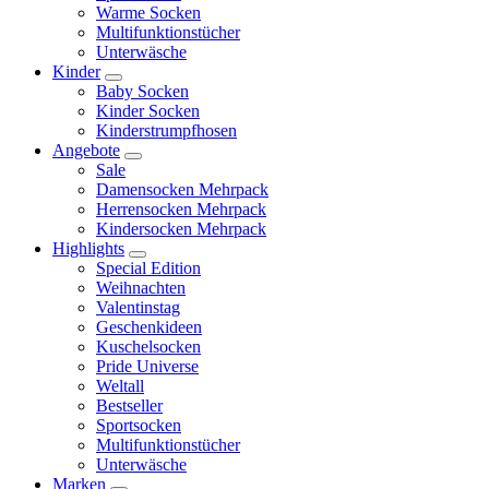
Warme Socken
Multifunktionstücher
Unterwäsche
Kinder
Baby Socken
Kinder Socken
Kinderstrumpfhosen
Angebote
Sale
Damensocken Mehrpack
Herrensocken Mehrpack
Kindersocken Mehrpack
Highlights
Special Edition
Weihnachten
Valentinstag
Geschenkideen
Kuschelsocken
Pride Universe
Weltall
Bestseller
Sportsocken
Multifunktionstücher
Unterwäsche
Marken