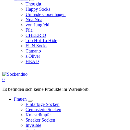
Thought
Happy Socks
Unmade Copenhagen
Noa Noa
von Jungfeld
Fila
CHEERIO
Too Hot To Hide
FUN Socks
Camano
s.Oliver
HEAD
0
Es befinden sich keine Produkte im Warenkorb.
Frauen
Einfarbige Socken
Gemusterte Socken
Kniestrümpfe
Sneaker Socken
Invisible