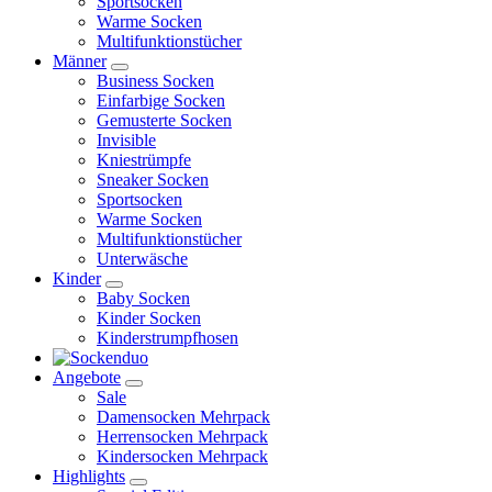
Sportsocken
Warme Socken
Multifunktionstücher
Männer
Business Socken
Einfarbige Socken
Gemusterte Socken
Invisible
Kniestrümpfe
Sneaker Socken
Sportsocken
Warme Socken
Multifunktionstücher
Unterwäsche
Kinder
Baby Socken
Kinder Socken
Kinderstrumpfhosen
Angebote
Sale
Damensocken Mehrpack
Herrensocken Mehrpack
Kindersocken Mehrpack
Highlights