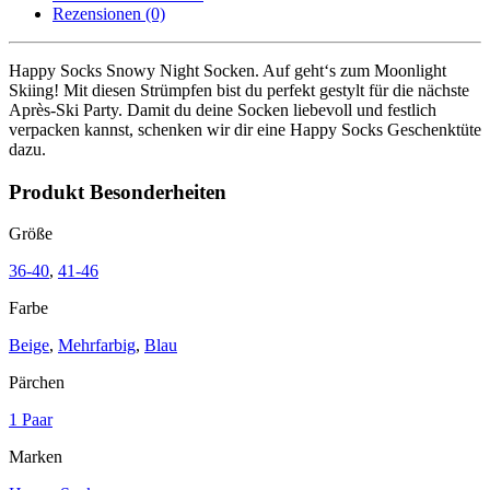
Menge
Rezensionen (0)
Happy Socks Snowy Night Socken. Auf geht‘s zum Moonlight
Skiing! Mit diesen Strümpfen bist du perfekt gestylt für die nächste
Après-Ski Party.
Damit du deine Socken liebevoll
und festlich
verpacken kannst, schenken wir dir eine Happy Socks Geschenktüte
dazu.
Produkt Besonderheiten
Größe
36-40
,
41-46
Farbe
Beige
,
Mehrfarbig
,
Blau
Pärchen
1 Paar
Marken