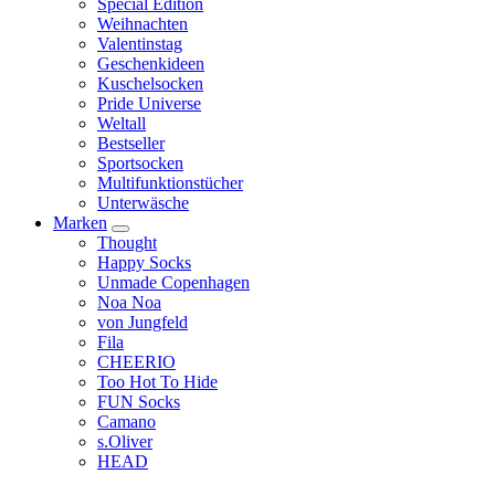
Special Edition
Weihnachten
Valentinstag
Geschenkideen
Kuschelsocken
Pride Universe
Weltall
Bestseller
Sportsocken
Multifunktionstücher
Unterwäsche
Marken
Thought
Happy Socks
Unmade Copenhagen
Noa Noa
von Jungfeld
Fila
CHEERIO
Too Hot To Hide
FUN Socks
Camano
s.Oliver
HEAD