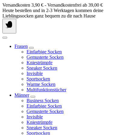
Springe
Versandkosten 3,90 € - Versandkostenfrei ab 39,00 €
zum
Heute bestellen und in 2-3 Werktagen kommen deine
Inhalt
Lieblingssocken ganz bequem zu dir nach Hause
Frauen
Einfarbige Socken
Gemusterte Socken
Kniestrümpfe
Sneaker Socken
Invisible
Sportsocken
Warme Socken
Multifunktionstücher
Männer
Business Socken
Einfarbige Socken
Gemusterte Socken
Invisible
Kniestrümpfe
Sneaker Socken
Sportsocken