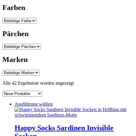
Farben
Pärchen
Marken
Nach
Alle 42 Ergebnisse werden angezeigt
Aktualität
sortiert
Dieses
Ausführung wählen
Produkt
weist
mehrere
Varianten
Happy Socks Sardinen Invisible
auf.