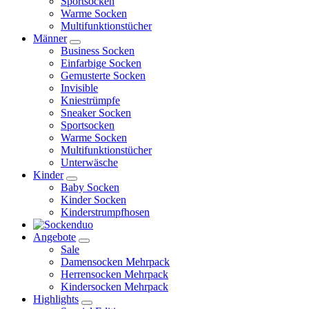
Sportsocken
Warme Socken
Multifunktionstücher
Männer
Business Socken
Einfarbige Socken
Gemusterte Socken
Invisible
Kniestrümpfe
Sneaker Socken
Sportsocken
Warme Socken
Multifunktionstücher
Unterwäsche
Kinder
Baby Socken
Kinder Socken
Kinderstrumpfhosen
Angebote
Sale
Damensocken Mehrpack
Herrensocken Mehrpack
Kindersocken Mehrpack
Highlights