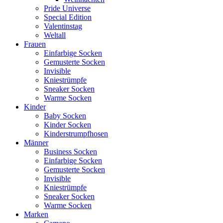
Pride Universe
Special Edition
Valentinstag
Weltall
Frauen
Einfarbige Socken
Gemusterte Socken
Invisible
Kniestrümpfe
Sneaker Socken
Warme Socken
Kinder
Baby Socken
Kinder Socken
Kinderstrumpfhosen
Männer
Business Socken
Einfarbige Socken
Gemusterte Socken
Invisible
Kniestrümpfe
Sneaker Socken
Warme Socken
Marken