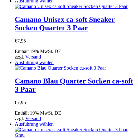
Dieses
Ausführung wählen
gewählt
Produkt
werden
weist
mehrere
Camano Unisex ca-soft Sneaker
Varianten
Socken Quarter 3 Paar
auf.
Die
Optionen
€
7,95
können
auf
Enthält 19% MwSt. DE
der
zzgl.
Versand
Produktseite
Dieses
Ausführung wählen
gewählt
Produkt
werden
weist
mehrere
Camano Blau Quarter Socken ca-soft
Varianten
3 Paar
auf.
Die
Optionen
€
7,95
können
auf
Enthält 19% MwSt. DE
der
zzgl.
Versand
Produktseite
Dieses
Ausführung wählen
gewählt
Produkt
werden
weist