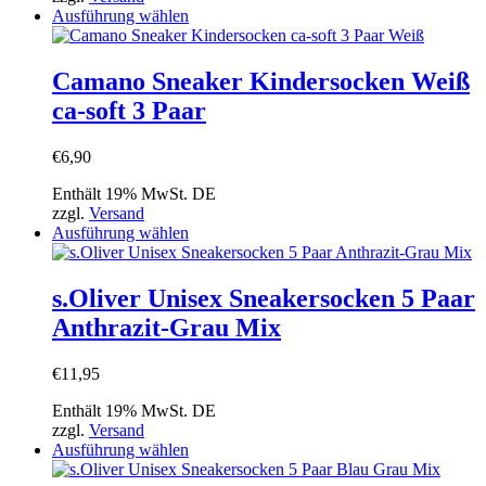
gewählt
Dieses
Ausführung wählen
werden
Produkt
weist
mehrere
Camano Sneaker Kindersocken Weiß
Varianten
ca-soft 3 Paar
auf.
Die
Optionen
€
6,90
können
auf
Enthält 19% MwSt. DE
der
zzgl.
Versand
Produktseite
Dieses
Ausführung wählen
gewählt
Produkt
werden
weist
mehrere
s.Oliver Unisex Sneakersocken 5 Paar
Varianten
Anthrazit-Grau Mix
auf.
Die
Optionen
€
11,95
können
auf
Enthält 19% MwSt. DE
der
zzgl.
Versand
Produktseite
Dieses
Ausführung wählen
gewählt
Produkt
werden