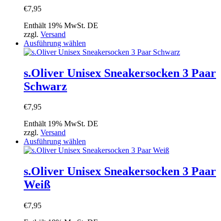
Optionen
€
7,95
können
auf
Enthält 19% MwSt. DE
der
zzgl.
Versand
Produktseite
Dieses
Ausführung wählen
gewählt
Produkt
werden
weist
mehrere
s.Oliver Unisex Sneakersocken 3 Paar
Varianten
Schwarz
auf.
Die
Optionen
€
7,95
können
auf
Enthält 19% MwSt. DE
der
zzgl.
Versand
Produktseite
Dieses
Ausführung wählen
gewählt
Produkt
werden
weist
mehrere
s.Oliver Unisex Sneakersocken 3 Paar
Varianten
Weiß
auf.
Die
Optionen
€
7,95
können
auf