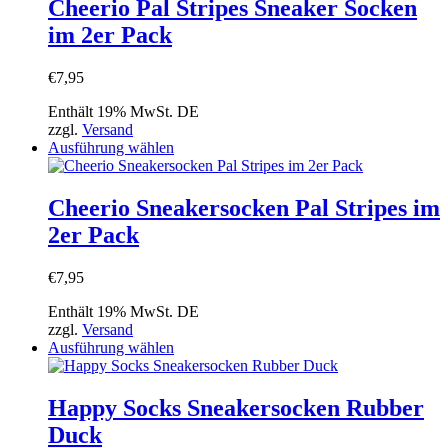
mehrere
Cheerio Pal Stripes Sneaker Socken
gewählt
Varianten
werden
im 2er Pack
auf.
Die
Optionen
€
7,95
können
auf
Enthält 19% MwSt. DE
der
zzgl.
Versand
Produktseite
Dieses
Ausführung wählen
gewählt
Produkt
werden
weist
mehrere
Cheerio Sneakersocken Pal Stripes im
Varianten
2er Pack
auf.
Die
Optionen
€
7,95
können
auf
Enthält 19% MwSt. DE
der
zzgl.
Versand
Produktseite
Dieses
Ausführung wählen
gewählt
Produkt
werden
weist
mehrere
Happy Socks Sneakersocken Rubber
Varianten
Duck
auf.