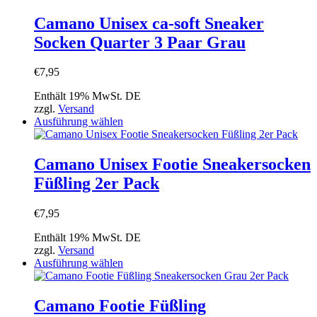
mehrere
Varianten
Camano Unisex ca-soft Sneaker
auf.
Socken Quarter 3 Paar Grau
Die
Optionen
können
€
7,95
auf
der
Enthält 19% MwSt. DE
Produktseite
zzgl.
Versand
gewählt
Dieses
Ausführung wählen
werden
Produkt
weist
mehrere
Camano Unisex Footie Sneakersocken
Varianten
Füßling 2er Pack
auf.
Die
Optionen
€
7,95
können
auf
Enthält 19% MwSt. DE
der
zzgl.
Versand
Produktseite
Dieses
Ausführung wählen
gewählt
Produkt
werden
weist
mehrere
Camano Footie Füßling
Varianten