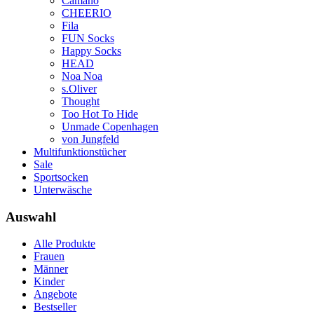
Camano
CHEERIO
Fila
FUN Socks
Happy Socks
HEAD
Noa Noa
s.Oliver
Thought
Too Hot To Hide
Unmade Copenhagen
von Jungfeld
Multifunktionstücher
Sale
Sportsocken
Unterwäsche
Auswahl
Alle Produkte
Frauen
Männer
Kinder
Angebote
Bestseller