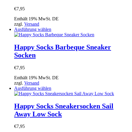
Die
Optionen
€
7,95
können
auf
Enthält 19% MwSt. DE
der
zzgl.
Versand
Produktseite
Dieses
Ausführung wählen
gewählt
Produkt
werden
weist
mehrere
Happy Socks Barbeque Sneaker
Varianten
Socken
auf.
Die
Optionen
€
7,95
können
auf
Enthält 19% MwSt. DE
der
zzgl.
Versand
Produktseite
Dieses
Ausführung wählen
gewählt
Produkt
werden
weist
mehrere
Happy Socks Sneakersocken Sail
Varianten
Away Low Sock
auf.
Die
Optionen
€
7,95
können