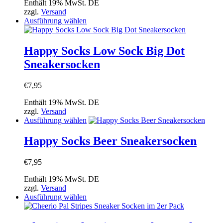
Enthält 19% MwSt. DE
war:
ist:
können
zzgl.
Versand
€7,95
€5,95.
auf
Dieses
Ausführung wählen
der
Produkt
Produktseite
weist
gewählt
mehrere
Happy Socks Low Sock Big Dot
werden
Varianten
Sneakersocken
auf.
Die
Optionen
€
7,95
können
auf
Enthält 19% MwSt. DE
der
zzgl.
Versand
Produktseite
Dieses
Ausführung wählen
gewählt
Produkt
werden
weist
Happy Socks Beer Sneakersocken
mehrere
Varianten
€
7,95
auf.
Die
Enthält 19% MwSt. DE
Optionen
zzgl.
Versand
können
Dieses
Ausführung wählen
auf
Produkt
der
weist
Produktseite