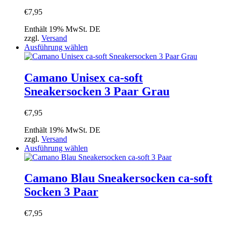
Die
Optionen
€
7,95
können
auf
Enthält 19% MwSt. DE
der
zzgl.
Versand
Produktseite
Dieses
Ausführung wählen
gewählt
Produkt
werden
weist
mehrere
Camano Unisex ca-soft
Varianten
Sneakersocken 3 Paar Grau
auf.
Die
Optionen
€
7,95
können
auf
Enthält 19% MwSt. DE
der
zzgl.
Versand
Produktseite
Dieses
Ausführung wählen
gewählt
Produkt
werden
weist
mehrere
Camano Blau Sneakersocken ca-soft
Varianten
Socken 3 Paar
auf.
Die
Optionen
€
7,95
können