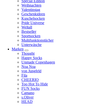
Special Edition
Weihnachten
Valentinstag
Geschenkideen
Kuschelsocken
Pride Universe
Weltall
Bestseller
Sportsocken
Multifunktionstücher
Unterwäsche
Marken
Thought
Happy Socks
Unmade Copenhagen
Noa Noa
von Jungfeld
Fila
CHEERIO
Too Hot To Hide
FUN Socks
Camano
s.Oliver
HEAD