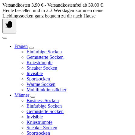
Springe
Versandkosten 3,90 € - Versandkostenfrei ab 39,00 €
zum
Heute bestellen und in 2-3 Werktagen kommen deine
Inhalt
Lieblingssocken ganz bequem zu dir nach Hause
Frauen
Einfarbige Socken
Gemusterte Socken
Kniestrümpfe
Sneaker Socken
Invisible
Sportsocken
Warme Socken
Multifunktionstücher
Männer
Business Socken
Einfarbige Socken
Gemusterte Socken
Invisible
Kniestrümpfe
Sneaker Socken
Sportsocken