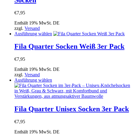
Socken
Die
Optionen
können
€
7,95
auf
der
Enthält 19% MwSt. DE
Produktseite
zzgl.
Versand
gewählt
Dieses
Ausführung wählen
werden
Produkt
weist
Fila Quarter Socken Weiß 3er Pack
mehrere
Varianten
€
7,95
auf.
Die
Enthält 19% MwSt. DE
Optionen
zzgl.
Versand
können
Dieses
Ausführung wählen
auf
Produkt
der
weist
Produktseite
mehrere
gewählt
Varianten
werden
auf.
Fila Quarter Unisex Socken 3er Pack
Die
Optionen
€
7,95
können
auf
Enthält 19% MwSt. DE
der