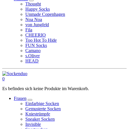
Thought
Happy Socks
Unmade Copenhagen
Noa Noa
von Jungfeld
Fila
CHEERIO
Too Hot To Hide
FUN Socks
Camano
s.Oliver
HEAD
0
Es befinden sich keine Produkte im Warenkorb.
Frauen
Einfarbige Socken
Gemusterte Socken
Kniestrümpfe
Sneaker Socken
Invisible