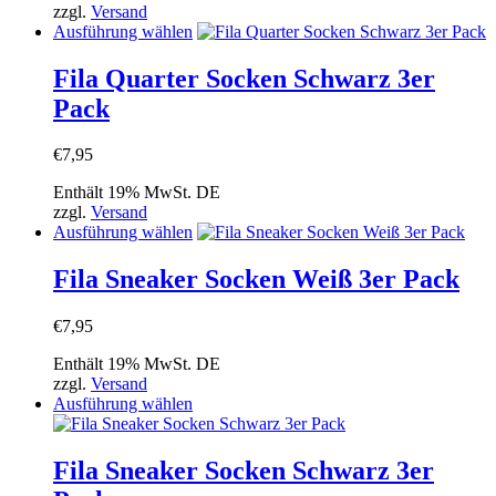
zzgl.
Versand
Produktseite
Dieses
Ausführung wählen
gewählt
Produkt
werden
weist
Fila Quarter Socken Schwarz 3er
mehrere
Pack
Varianten
auf.
Die
€
7,95
Optionen
können
Enthält 19% MwSt. DE
auf
zzgl.
Versand
der
Dieses
Ausführung wählen
Produktseite
Produkt
gewählt
weist
Fila Sneaker Socken Weiß 3er Pack
werden
mehrere
Varianten
€
7,95
auf.
Die
Enthält 19% MwSt. DE
Optionen
zzgl.
Versand
können
Dieses
Ausführung wählen
auf
Produkt
der
weist
Produktseite
mehrere
Fila Sneaker Socken Schwarz 3er
gewählt
Varianten
werden