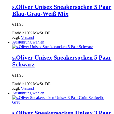
weist
mehrere
s.Oliver Unisex Sneakersocken 5 Paar
Varianten
Blau-Grau-Weiß Mix
auf.
Die
Optionen
€
11,95
können
auf
Enthält 19% MwSt. DE
der
zzgl.
Versand
Produktseite
Dieses
Ausführung wählen
gewählt
Produkt
werden
weist
mehrere
s.Oliver Unisex Sneakersocken 5 Paar
Varianten
Schwarz
auf.
Die
Optionen
€
11,95
können
auf
Enthält 19% MwSt. DE
der
zzgl.
Versand
Produktseite
Dieses
Ausführung wählen
gewählt
Produkt
werden
weist
mehrere
Varianten
s.Oliver Sneakersocken Unisex 3 Paar