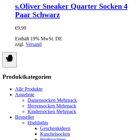
mehrere
s.Oliver Sneaker Quarter Socken 4
Varianten
Paar Schwarz
auf.
Die
Optionen
€
9,99
können
auf
Enthält 19% MwSt. DE
der
zzgl.
Versand
Produktseite
gewählt
werden
Produktkategorien
Alle Produkte
Angebote
Damensocken Mehrpack
Herrensocken Mehrpack
Kindersocken Mehrpack
Bestseller
Highlights
Geschenkideen
Kuschelsocken
Weihnachten