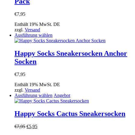
Pack
auf.
Die
Optionen
€
7,95
können
auf
Enthält 19% MwSt. DE
der
zzgl.
Versand
Produktseite
Dieses
Ausführung wählen
gewählt
Produkt
werden
weist
mehrere
Happy Socks Sneakersocken Anchor
Varianten
Socken
auf.
Die
Optionen
€
7,95
können
auf
Enthält 19% MwSt. DE
der
zzgl.
Versand
Produktseite
Dieses
Ausführung wählen
Angebot
gewählt
Produkt
werden
weist
mehrere
Happy Socks Cactus Sneakersocken
Varianten
auf.
Ursprünglicher
Aktueller
€
7,95
€
5,95
Die
Preis
Preis
Optionen