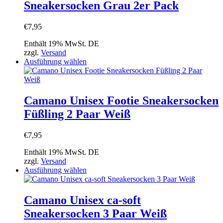
Sneakersocken Grau 2er Pack
auf.
Die
Optionen
€
7,95
können
auf
Enthält 19% MwSt. DE
der
zzgl.
Versand
Produktseite
Dieses
Ausführung wählen
gewählt
Produkt
werden
weist
mehrere
Varianten
Camano Unisex Footie Sneakersocken
auf.
Füßling 2 Paar Weiß
Die
Optionen
können
€
7,95
auf
der
Enthält 19% MwSt. DE
Produktseite
zzgl.
Versand
gewählt
Dieses
Ausführung wählen
werden
Produkt
weist
mehrere
Camano Unisex ca-soft
Varianten
Sneakersocken 3 Paar Weiß
auf.