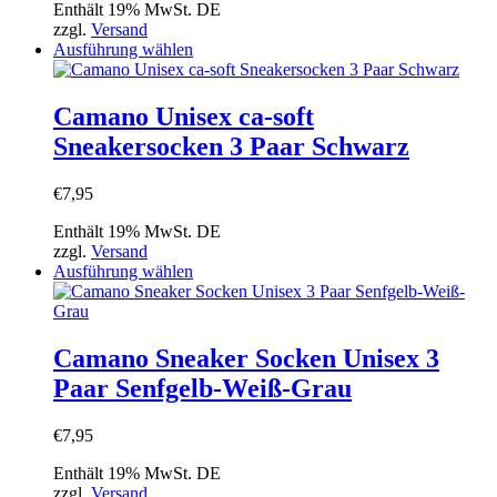
auf
Enthält 19% MwSt. DE
der
zzgl.
Versand
Produktseite
Dieses
Ausführung wählen
gewählt
Produkt
werden
weist
mehrere
Camano Unisex ca-soft
Varianten
Sneakersocken 3 Paar Schwarz
auf.
Die
Optionen
€
7,95
können
auf
Enthält 19% MwSt. DE
der
zzgl.
Versand
Produktseite
Dieses
Ausführung wählen
gewählt
Produkt
werden
weist
mehrere
Varianten
Camano Sneaker Socken Unisex 3
auf.
Paar Senfgelb-Weiß-Grau
Die
Optionen
können
€
7,95
auf
der
Enthält 19% MwSt. DE
Produktseite
zzgl.
Versand