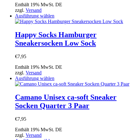
auf
Enthält 19% MwSt. DE
der
zzgl.
Versand
Produktseite
Dieses
Ausführung wählen
gewählt
Produkt
werden
weist
mehrere
Happy Socks Hamburger
Varianten
Sneakersocken Low Sock
auf.
Die
Optionen
€
7,95
können
auf
Enthält 19% MwSt. DE
der
zzgl.
Versand
Produktseite
Dieses
Ausführung wählen
gewählt
Produkt
werden
weist
mehrere
Camano Unisex ca-soft Sneaker
Varianten
Socken Quarter 3 Paar
auf.
Die
Optionen
€
7,95
können
auf
Enthält 19% MwSt. DE
der
zzgl.
Versand
Produktseite