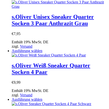
gewählt
Produkt
werden
weist
mehrere
Varianten
s.Oliver Unisex Sneaker Quarter
auf.
Socken 3 Paar Anthrazit Grau
Die
Optionen
können
€
7,95
auf
der
Enthält 19% MwSt. DE
Produktseite
zzgl.
Versand
gewählt
Dieses
Ausführung wählen
werden
Produkt
weist
mehrere
s.Oliver Weiß Sneaker Quarter
Varianten
Socken 4 Paar
auf.
Die
Optionen
€
9,99
können
auf
Enthält 19% MwSt. DE
der
zzgl.
Versand
Produktseite
Dieses
Ausführung wählen
gewählt
Produkt
werden
weist