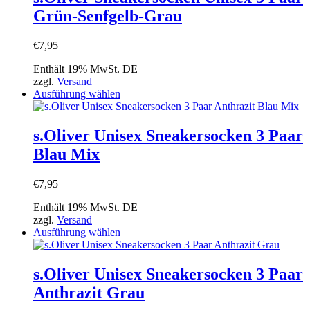
auf.
Grün-Senfgelb-Grau
Die
Optionen
können
€
7,95
auf
der
Enthält 19% MwSt. DE
Produktseite
zzgl.
Versand
gewählt
Dieses
Ausführung wählen
werden
Produkt
weist
mehrere
s.Oliver Unisex Sneakersocken 3 Paar
Varianten
Blau Mix
auf.
Die
Optionen
€
7,95
können
auf
Enthält 19% MwSt. DE
der
zzgl.
Versand
Produktseite
Dieses
Ausführung wählen
gewählt
Produkt
werden
weist
mehrere
s.Oliver Unisex Sneakersocken 3 Paar
Varianten
Anthrazit Grau
auf.
Die