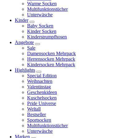
Warme Socken
Multifunktionstücher
Unterwäsche
Kinder
Baby Socken
Kinder Socken
Kinderstrumpfhosen
Angebote
Sale
Damensocken Mehrpack
Herrensocken Mehrpack
Kindersocken Mehrpack
Highlights
Special Edition
Weihnachten
Valentinstag
Geschenkideen
Kuschelsocken
Pride Universe
Weltall
Bestseller
Sportsocken
Multifunktionstücher
Unterwäsche
Marken