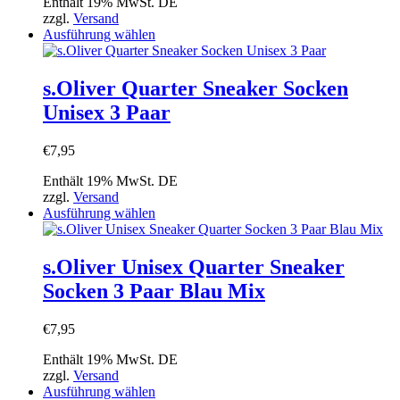
Enthält 19% MwSt. DE
der
zzgl.
Versand
Produktseite
Dieses
Ausführung wählen
gewählt
Produkt
werden
weist
mehrere
s.Oliver Quarter Sneaker Socken
Varianten
Unisex 3 Paar
auf.
Die
Optionen
€
7,95
können
auf
Enthält 19% MwSt. DE
der
zzgl.
Versand
Produktseite
Dieses
Ausführung wählen
gewählt
Produkt
werden
weist
mehrere
s.Oliver Unisex Quarter Sneaker
Varianten
Socken 3 Paar Blau Mix
auf.
Die
Optionen
€
7,95
können
auf
Enthält 19% MwSt. DE
der
zzgl.
Versand
Produktseite
Dieses
Ausführung wählen