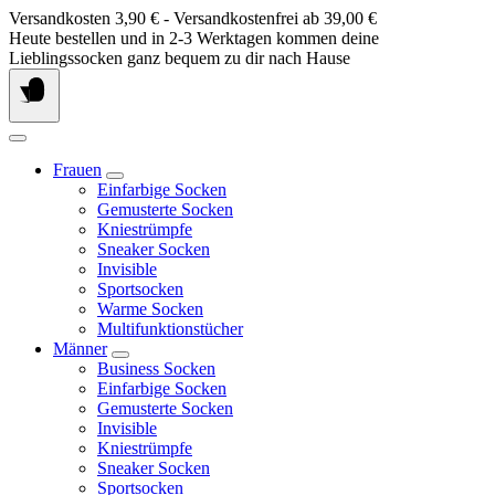
Springe
Versandkosten 3,90 € - Versandkostenfrei ab 39,00 €
zum
Heute bestellen und in 2-3 Werktagen kommen deine
Inhalt
Lieblingssocken ganz bequem zu dir nach Hause
Frauen
Einfarbige Socken
Gemusterte Socken
Kniestrümpfe
Sneaker Socken
Invisible
Sportsocken
Warme Socken
Multifunktionstücher
Männer
Business Socken
Einfarbige Socken
Gemusterte Socken
Invisible
Kniestrümpfe
Sneaker Socken
Sportsocken