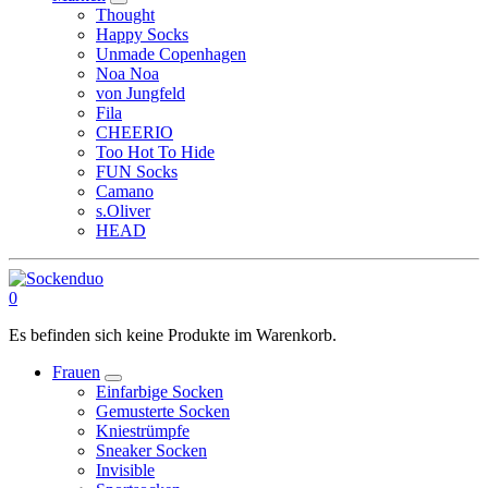
Thought
Happy Socks
Unmade Copenhagen
Noa Noa
von Jungfeld
Fila
CHEERIO
Too Hot To Hide
FUN Socks
Camano
s.Oliver
HEAD
0
Es befinden sich keine Produkte im Warenkorb.
Frauen
Einfarbige Socken
Gemusterte Socken
Kniestrümpfe
Sneaker Socken
Invisible