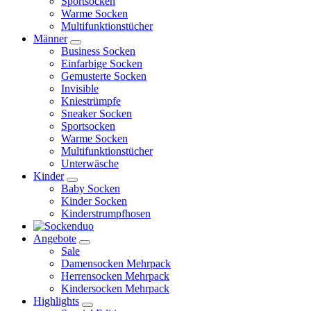
Sportsocken
Warme Socken
Multifunktionstücher
Männer
Business Socken
Einfarbige Socken
Gemusterte Socken
Invisible
Kniestrümpfe
Sneaker Socken
Sportsocken
Warme Socken
Multifunktionstücher
Unterwäsche
Kinder
Baby Socken
Kinder Socken
Kinderstrumpfhosen
Angebote
Sale
Damensocken Mehrpack
Herrensocken Mehrpack
Kindersocken Mehrpack
Highlights