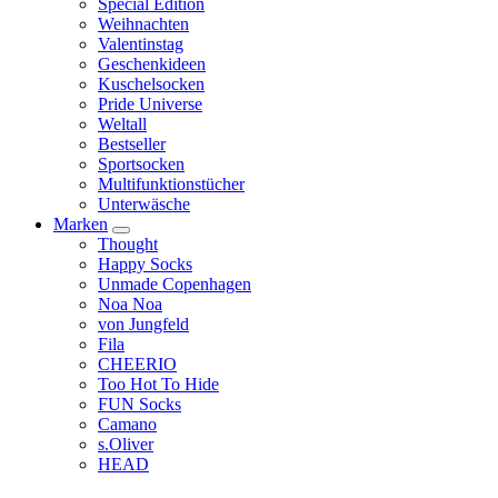
Special Edition
Weihnachten
Valentinstag
Geschenkideen
Kuschelsocken
Pride Universe
Weltall
Bestseller
Sportsocken
Multifunktionstücher
Unterwäsche
Marken
Thought
Happy Socks
Unmade Copenhagen
Noa Noa
von Jungfeld
Fila
CHEERIO
Too Hot To Hide
FUN Socks
Camano
s.Oliver
HEAD