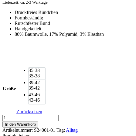
Lieferzeit: ca. 2-3 Werktage
Druckfreies Bündchen
Formbeständig
Rutschfester Bund
Handgekettelt
80% Baumwolle, 17% Polyamid, 3% Elasthan
35-38
35-38
39-42
39-42
Größe
43-46
43-46
Zurücksetzen
s.Oliver
Unisex
In den Warenkorb
Sneakersocken
Artikelnummer:
S24001-01
Tag:
Alltag
3
Produkt teilen: