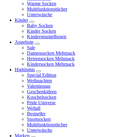
Warme Socken
Multifunktionstücher
Unterwäsche
Kinder
Baby Socken
Kinder Socken
Kinderstrumpfhosen
Angebote
Sale
Damensocken Mehrpack
Herrensocken Mehrpack
Kindersocken Mehrpack
Highlights
Special Edition
Weihnachten
Valentinstag
Geschenkideen
Kuschelsocken
Pride Universe
Weltall
Bestseller
Sportsocken
Multifunktionstücher
Unterwäsche
Marken