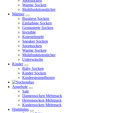
Sportsocken
Warme Socken
Multifunktionstücher
Männer
Business Socken
Einfarbige Socken
Gemusterte Socken
Invisible
Kniestrümpfe
Sneaker Socken
Sportsocken
Warme Socken
Multifunktionstücher
Unterwäsche
Kinder
Baby Socken
Kinder Socken
Kinderstrumpfhosen
Angebote
Sale
Damensocken Mehrpack
Herrensocken Mehrpack
Kindersocken Mehrpack
Highlights