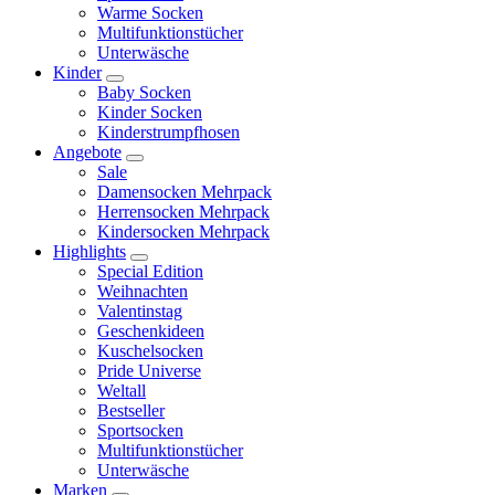
Warme Socken
Multifunktionstücher
Unterwäsche
Kinder
Baby Socken
Kinder Socken
Kinderstrumpfhosen
Angebote
Sale
Damensocken Mehrpack
Herrensocken Mehrpack
Kindersocken Mehrpack
Highlights
Special Edition
Weihnachten
Valentinstag
Geschenkideen
Kuschelsocken
Pride Universe
Weltall
Bestseller
Sportsocken
Multifunktionstücher
Unterwäsche
Marken