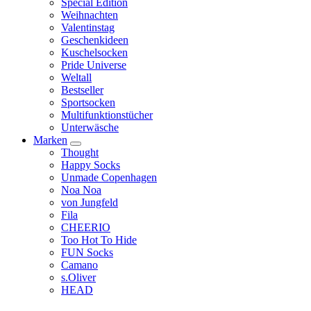
Special Edition
Weihnachten
Valentinstag
Geschenkideen
Kuschelsocken
Pride Universe
Weltall
Bestseller
Sportsocken
Multifunktionstücher
Unterwäsche
Marken
Thought
Happy Socks
Unmade Copenhagen
Noa Noa
von Jungfeld
Fila
CHEERIO
Too Hot To Hide
FUN Socks
Camano
s.Oliver
HEAD