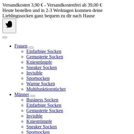
Springe
Versandkosten 3,90 € - Versandkostenfrei ab 39,00 €
zum
Heute bestellen und in 2-3 Werktagen kommen deine
Inhalt
Lieblingssocken ganz bequem zu dir nach Hause
Frauen
Einfarbige Socken
Gemusterte Socken
Kniestrümpfe
Sneaker Socken
Invisible
Sportsocken
Warme Socken
Multifunktionstücher
Männer
Business Socken
Einfarbige Socken
Gemusterte Socken
Invisible
Kniestrümpfe
Sneaker Socken
Sportsocken