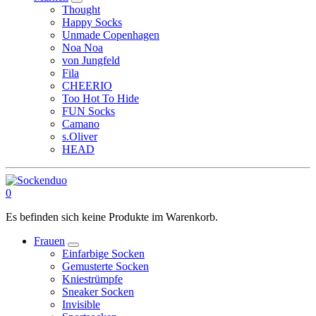
Thought
Happy Socks
Unmade Copenhagen
Noa Noa
von Jungfeld
Fila
CHEERIO
Too Hot To Hide
FUN Socks
Camano
s.Oliver
HEAD
0
Es befinden sich keine Produkte im Warenkorb.
Frauen
Einfarbige Socken
Gemusterte Socken
Kniestrümpfe
Sneaker Socken
Invisible