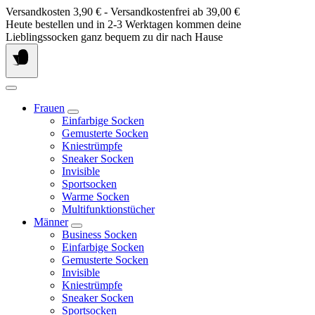
Springe
Versandkosten 3,90 € - Versandkostenfrei ab 39,00 €
zum
Heute bestellen und in 2-3 Werktagen kommen deine
Inhalt
Lieblingssocken ganz bequem zu dir nach Hause
Frauen
Einfarbige Socken
Gemusterte Socken
Kniestrümpfe
Sneaker Socken
Invisible
Sportsocken
Warme Socken
Multifunktionstücher
Männer
Business Socken
Einfarbige Socken
Gemusterte Socken
Invisible
Kniestrümpfe
Sneaker Socken
Sportsocken