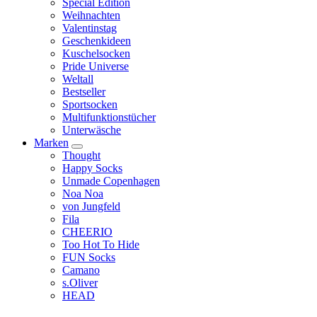
Special Edition
Weihnachten
Valentinstag
Geschenkideen
Kuschelsocken
Pride Universe
Weltall
Bestseller
Sportsocken
Multifunktionstücher
Unterwäsche
Marken
Thought
Happy Socks
Unmade Copenhagen
Noa Noa
von Jungfeld
Fila
CHEERIO
Too Hot To Hide
FUN Socks
Camano
s.Oliver
HEAD