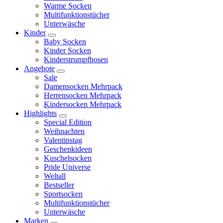
Warme Socken
Multifunktionstücher
Unterwäsche
Kinder
Baby Socken
Kinder Socken
Kinderstrumpfhosen
Angebote
Sale
Damensocken Mehrpack
Herrensocken Mehrpack
Kindersocken Mehrpack
Highlights
Special Edition
Weihnachten
Valentinstag
Geschenkideen
Kuschelsocken
Pride Universe
Weltall
Bestseller
Sportsocken
Multifunktionstücher
Unterwäsche
Marken