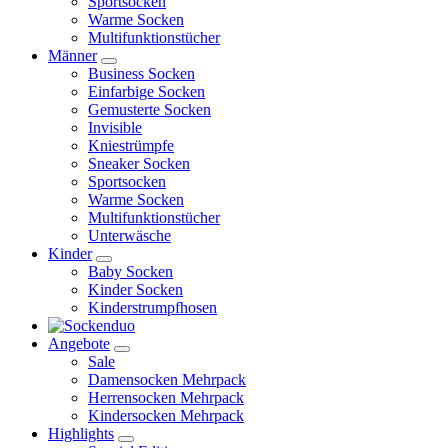
Sportsocken
Warme Socken
Multifunktionstücher
Männer
Business Socken
Einfarbige Socken
Gemusterte Socken
Invisible
Kniestrümpfe
Sneaker Socken
Sportsocken
Warme Socken
Multifunktionstücher
Unterwäsche
Kinder
Baby Socken
Kinder Socken
Kinderstrumpfhosen
Angebote
Sale
Damensocken Mehrpack
Herrensocken Mehrpack
Kindersocken Mehrpack
Highlights