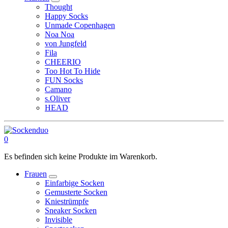
Thought
Happy Socks
Unmade Copenhagen
Noa Noa
von Jungfeld
Fila
CHEERIO
Too Hot To Hide
FUN Socks
Camano
s.Oliver
HEAD
0
Es befinden sich keine Produkte im Warenkorb.
Frauen
Einfarbige Socken
Gemusterte Socken
Kniestrümpfe
Sneaker Socken
Invisible