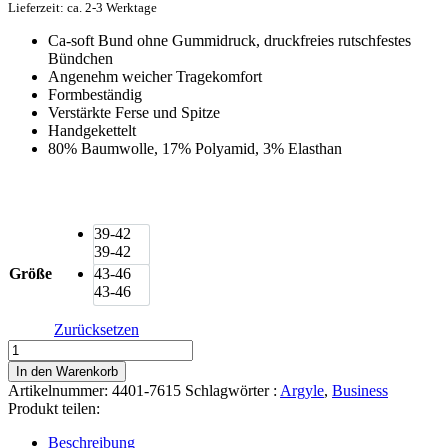
Lieferzeit: ca. 2-3 Werktage
Ca-soft Bund ohne Gummidruck, druckfreies rutschfestes
Bündchen
Angenehm weicher Tragekomfort
Formbeständig
Verstärkte Ferse und Spitze
Handgekettelt
80% Baumwolle, 17% Polyamid, 3% Elasthan
39-42
39-42
Größe
43-46
43-46
Zurücksetzen
Camano
Argyle
In den Warenkorb
North
Artikelnummer:
4401-7615
Schlagwörter :
Argyle
,
Business
Atlantic
Produkt teilen:
Socken
ca-
Beschreibung