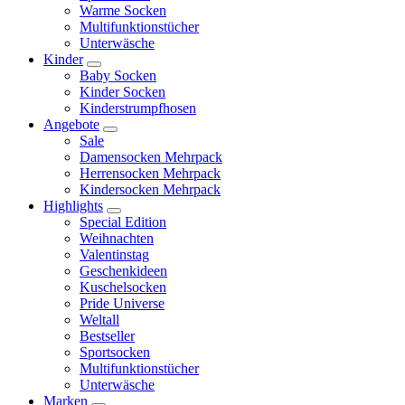
Warme Socken
Multifunktionstücher
Unterwäsche
Kinder
Baby Socken
Kinder Socken
Kinderstrumpfhosen
Angebote
Sale
Damensocken Mehrpack
Herrensocken Mehrpack
Kindersocken Mehrpack
Highlights
Special Edition
Weihnachten
Valentinstag
Geschenkideen
Kuschelsocken
Pride Universe
Weltall
Bestseller
Sportsocken
Multifunktionstücher
Unterwäsche
Marken