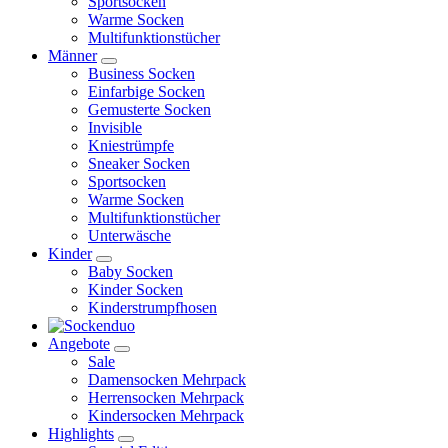
Sportsocken
Warme Socken
Multifunktionstücher
Männer
Business Socken
Einfarbige Socken
Gemusterte Socken
Invisible
Kniestrümpfe
Sneaker Socken
Sportsocken
Warme Socken
Multifunktionstücher
Unterwäsche
Kinder
Baby Socken
Kinder Socken
Kinderstrumpfhosen
Angebote
Sale
Damensocken Mehrpack
Herrensocken Mehrpack
Kindersocken Mehrpack
Highlights