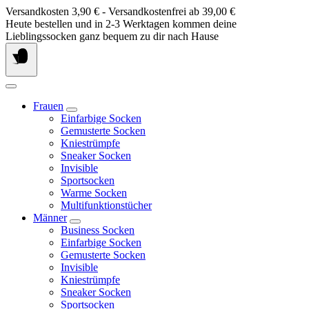
Springe
Versandkosten 3,90 € - Versandkostenfrei ab 39,00 €
zum
Heute bestellen und in 2-3 Werktagen kommen deine
Inhalt
Lieblingssocken ganz bequem zu dir nach Hause
Frauen
Einfarbige Socken
Gemusterte Socken
Kniestrümpfe
Sneaker Socken
Invisible
Sportsocken
Warme Socken
Multifunktionstücher
Männer
Business Socken
Einfarbige Socken
Gemusterte Socken
Invisible
Kniestrümpfe
Sneaker Socken
Sportsocken