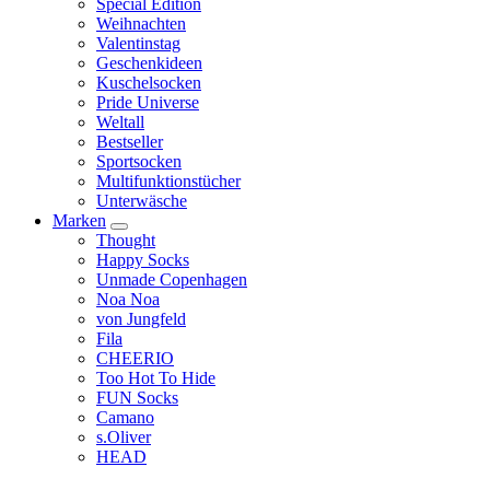
Special Edition
Weihnachten
Valentinstag
Geschenkideen
Kuschelsocken
Pride Universe
Weltall
Bestseller
Sportsocken
Multifunktionstücher
Unterwäsche
Marken
Thought
Happy Socks
Unmade Copenhagen
Noa Noa
von Jungfeld
Fila
CHEERIO
Too Hot To Hide
FUN Socks
Camano
s.Oliver
HEAD