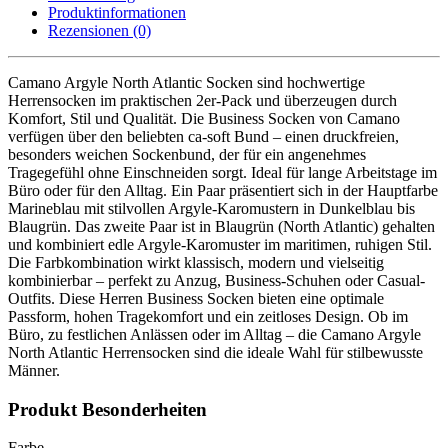
soft
Produktinformationen
2er-
Rezensionen (0)
Pack
Menge
Camano Argyle North Atlantic Socken sind hochwertige
Herrensocken im praktischen 2er-Pack und überzeugen durch
Komfort, Stil und Qualität. Die Business Socken von
Camano
verfügen über den beliebten ca-soft Bund – einen druckfreien,
besonders weichen Sockenbund, der für ein angenehmes
Tragegefühl ohne Einschneiden sorgt. Ideal für lange Arbeitstage im
Büro oder für den Alltag. Ein Paar präsentiert sich in der Hauptfarbe
Marineblau mit stilvollen Argyle-Karomustern in Dunkelblau bis
Blaugrün. Das zweite Paar ist in Blaugrün (North Atlantic) gehalten
und kombiniert edle Argyle-Karomuster im maritimen, ruhigen Stil.
Die Farbkombination wirkt klassisch, modern und vielseitig
kombinierbar – perfekt zu Anzug, Business-Schuhen oder Casual-
Outfits. Diese Herren Business Socken bieten eine optimale
Passform, hohen Tragekomfort und ein zeitloses Design. Ob im
Büro, zu festlichen Anlässen oder im Alltag – die Camano Argyle
North Atlantic Herrensocken sind die ideale Wahl für stilbewusste
Männer.
Produkt Besonderheiten
Farbe