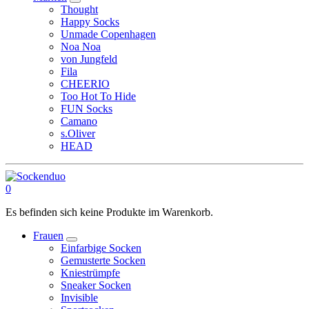
Thought
Happy Socks
Unmade Copenhagen
Noa Noa
von Jungfeld
Fila
CHEERIO
Too Hot To Hide
FUN Socks
Camano
s.Oliver
HEAD
0
Es befinden sich keine Produkte im Warenkorb.
Frauen
Einfarbige Socken
Gemusterte Socken
Kniestrümpfe
Sneaker Socken
Invisible