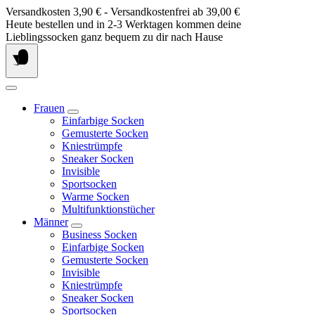
Springe
Versandkosten 3,90 € - Versandkostenfrei ab 39,00 €
zum
Heute bestellen und in 2-3 Werktagen kommen deine
Inhalt
Lieblingssocken ganz bequem zu dir nach Hause
Frauen
Einfarbige Socken
Gemusterte Socken
Kniestrümpfe
Sneaker Socken
Invisible
Sportsocken
Warme Socken
Multifunktionstücher
Männer
Business Socken
Einfarbige Socken
Gemusterte Socken
Invisible
Kniestrümpfe
Sneaker Socken
Sportsocken