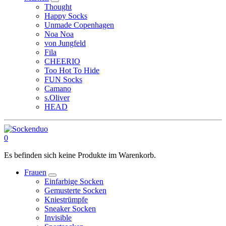
Thought
Happy Socks
Unmade Copenhagen
Noa Noa
von Jungfeld
Fila
CHEERIO
Too Hot To Hide
FUN Socks
Camano
s.Oliver
HEAD
0
Es befinden sich keine Produkte im Warenkorb.
Frauen
Einfarbige Socken
Gemusterte Socken
Kniestrümpfe
Sneaker Socken
Invisible