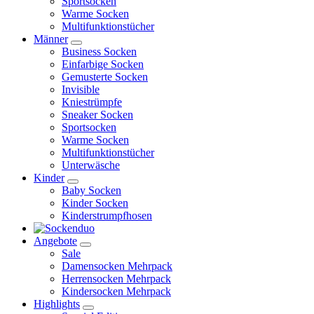
Sportsocken
Warme Socken
Multifunktionstücher
Männer
Business Socken
Einfarbige Socken
Gemusterte Socken
Invisible
Kniestrümpfe
Sneaker Socken
Sportsocken
Warme Socken
Multifunktionstücher
Unterwäsche
Kinder
Baby Socken
Kinder Socken
Kinderstrumpfhosen
Angebote
Sale
Damensocken Mehrpack
Herrensocken Mehrpack
Kindersocken Mehrpack
Highlights