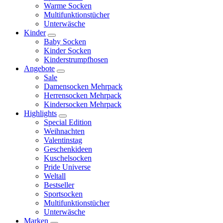
Warme Socken
Multifunktionstücher
Unterwäsche
Kinder
Baby Socken
Kinder Socken
Kinderstrumpfhosen
Angebote
Sale
Damensocken Mehrpack
Herrensocken Mehrpack
Kindersocken Mehrpack
Highlights
Special Edition
Weihnachten
Valentinstag
Geschenkideen
Kuschelsocken
Pride Universe
Weltall
Bestseller
Sportsocken
Multifunktionstücher
Unterwäsche
Marken