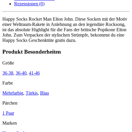
Menge
Rezensionen (0)
Happy Socks Rocket Man Elton John. Diese Socken mit der Motiv
einer Weltraum-Rakete in Anlehnung an den legendäre Rocksong,
ist das absolute Highlight für die Fans der britische Popikone Elton
John. Zum Verpacken
der stylischen Strümpfe, bekommst du eine
Happy Socks Geschenktüte gratis dazu.
Produkt Besonderheiten
Größe
36-38
,
36-40
,
41-46
Farbe
Mehrfarbig
,
Türkis
,
Blau
Pärchen
1 Paar
Marken