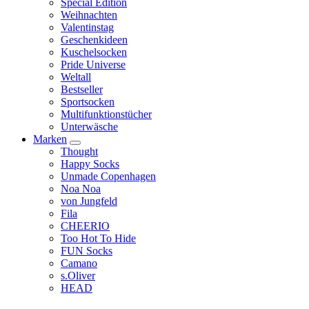
Special Edition
Weihnachten
Valentinstag
Geschenkideen
Kuschelsocken
Pride Universe
Weltall
Bestseller
Sportsocken
Multifunktionstücher
Unterwäsche
Marken
Thought
Happy Socks
Unmade Copenhagen
Noa Noa
von Jungfeld
Fila
CHEERIO
Too Hot To Hide
FUN Socks
Camano
s.Oliver
HEAD