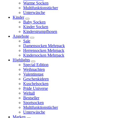
Warme Socken
Multifunktionstücher
Unterwäsche
Kinder
Baby Socken
Kinder Socken
Kinderstrumpfhosen
Angebote
Sale
Damensocken Mehrpack
Herrensocken Mehrpack
Kindersocken Mehrpack
Highlights
Special Edition
Weihnachten
Valentinstag
Geschenkideen
Kuschelsocken
Pride Universe
Weltall
Bestseller
Sportsocken
Multifunktionstücher
Unterwäsche
Marken