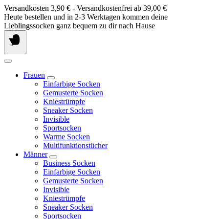
Springe
Versandkosten 3,90 € - Versandkostenfrei ab 39,00 €
zum
Heute bestellen und in 2-3 Werktagen kommen deine
Inhalt
Lieblingssocken ganz bequem zu dir nach Hause
Frauen
Einfarbige Socken
Gemusterte Socken
Kniestrümpfe
Sneaker Socken
Invisible
Sportsocken
Warme Socken
Multifunktionstücher
Männer
Business Socken
Einfarbige Socken
Gemusterte Socken
Invisible
Kniestrümpfe
Sneaker Socken
Sportsocken