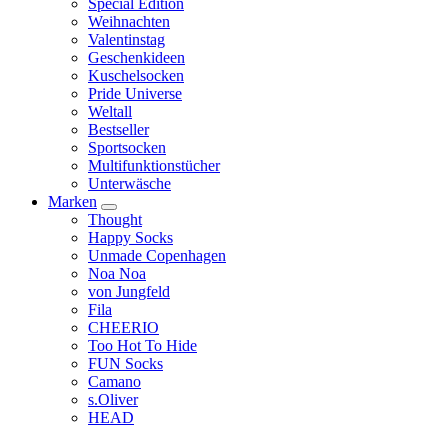
Special Edition
Weihnachten
Valentinstag
Geschenkideen
Kuschelsocken
Pride Universe
Weltall
Bestseller
Sportsocken
Multifunktionstücher
Unterwäsche
Marken
Thought
Happy Socks
Unmade Copenhagen
Noa Noa
von Jungfeld
Fila
CHEERIO
Too Hot To Hide
FUN Socks
Camano
s.Oliver
HEAD