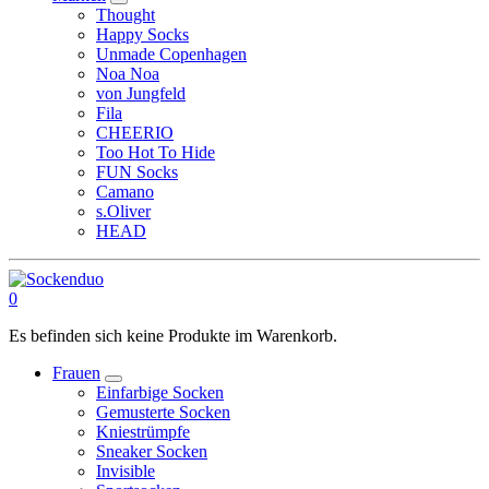
Thought
Happy Socks
Unmade Copenhagen
Noa Noa
von Jungfeld
Fila
CHEERIO
Too Hot To Hide
FUN Socks
Camano
s.Oliver
HEAD
0
Es befinden sich keine Produkte im Warenkorb.
Frauen
Einfarbige Socken
Gemusterte Socken
Kniestrümpfe
Sneaker Socken
Invisible