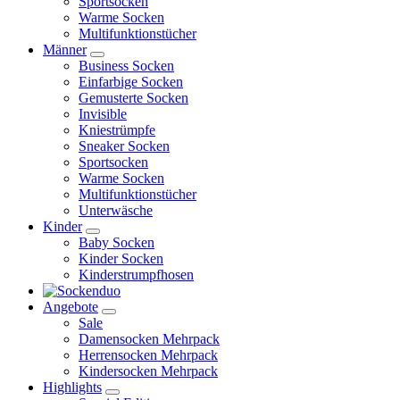
Sportsocken
Warme Socken
Multifunktionstücher
Männer
Business Socken
Einfarbige Socken
Gemusterte Socken
Invisible
Kniestrümpfe
Sneaker Socken
Sportsocken
Warme Socken
Multifunktionstücher
Unterwäsche
Kinder
Baby Socken
Kinder Socken
Kinderstrumpfhosen
Angebote
Sale
Damensocken Mehrpack
Herrensocken Mehrpack
Kindersocken Mehrpack
Highlights