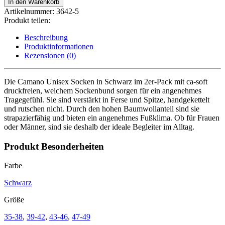
In den Warenkorb
Socken
Artikelnummer:
3642-5
ca-
Produkt teilen:
soft
im
Beschreibung
2er-
Produktinformationen
Pack
Rezensionen (0)
Schwarz
Menge
Die Camano Unisex Socken in Schwarz im 2er-Pack mit ca-soft
druckfreien, weichem Sockenbund sorgen für ein angenehmes
Tragegefühl. Sie sind verstärkt in Ferse und Spitze, handgekettelt
und rutschen nicht. Durch den hohen Baumwollanteil sind sie
strapazierfähig und bieten ein angenehmes Fußklima. Ob für Frauen
oder Männer, sind sie deshalb der ideale Begleiter im Alltag.
Produkt Besonderheiten
Farbe
Schwarz
Größe
35-38
,
39-42
,
43-46
,
47-49