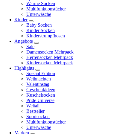
Warme Socken
Multifunktionstücher
Unterwäsche
Kinder
Baby Socken
Kinder Socken
Kinderstrumpfhosen
Angebote
Sale
Damensocken Mehrpack
Herrensocken Mehrpack
Kindersocken Mehrpack
Highlights
Special Edition
Weihnachten
Valentinstag
Geschenkideen
Kuschelsocken
Pride Universe
Weltall
Bestseller
Sportsocken
Multifunktionstücher
Unterwäsche
Marken