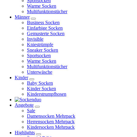
Sportsocken
Warme Socken
Multifunktionstücher
Männer
Business Socken
Einfarbige Socken
Gemusterte Socken
Invisible
Kniestrümpfe
Sneaker Socken
Sportsocken
Warme Socken
Multifunktionstücher
Unterwäsche
Kinder
Baby Socken
Kinder Socken
Kinderstrumpfhosen
Angebote
Sale
Damensocken Mehrpack
Herrensocken Mehrpack
Kindersocken Mehrpack
Highlights