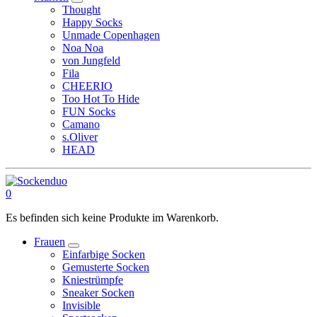
Thought
Happy Socks
Unmade Copenhagen
Noa Noa
von Jungfeld
Fila
CHEERIO
Too Hot To Hide
FUN Socks
Camano
s.Oliver
HEAD
0
Es befinden sich keine Produkte im Warenkorb.
Frauen
Einfarbige Socken
Gemusterte Socken
Kniestrümpfe
Sneaker Socken
Invisible