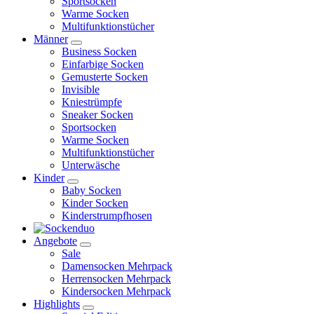
Sportsocken
Warme Socken
Multifunktionstücher
Männer
Business Socken
Einfarbige Socken
Gemusterte Socken
Invisible
Kniestrümpfe
Sneaker Socken
Sportsocken
Warme Socken
Multifunktionstücher
Unterwäsche
Kinder
Baby Socken
Kinder Socken
Kinderstrumpfhosen
Angebote
Sale
Damensocken Mehrpack
Herrensocken Mehrpack
Kindersocken Mehrpack
Highlights