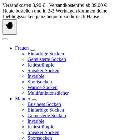
Springe
Versandkosten 3,90 € - Versandkostenfrei ab 39,00 €
zum
Heute bestellen und in 2-3 Werktagen kommen deine
Inhalt
Lieblingssocken ganz bequem zu dir nach Hause
Frauen
Einfarbige Socken
Gemusterte Socken
Kniestrümpfe
Sneaker Socken
Invisible
Sportsocken
Warme Socken
Multifunktionstücher
Männer
Business Socken
Einfarbige Socken
Gemusterte Socken
Invisible
Kniestrümpfe
Sneaker Socken
Sportsocken