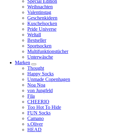
Special Edition
Weihnachten
Valentinstag
Geschenkideen
Kuschelsocken
Pride Universe
Weltall
Bestseller
Sportsocken
Multifunktionstücher
Unterwäsche
Marken
Thought
Happy Socks
Unmade Copenhagen
Noa Noa
von Jungfeld
Fila
CHEERIO
Too Hot To Hide
FUN Socks
Camano
s.Oliver
HEAD