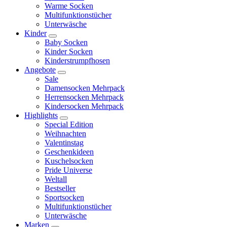
Warme Socken
Multifunktionstücher
Unterwäsche
Kinder
Baby Socken
Kinder Socken
Kinderstrumpfhosen
Angebote
Sale
Damensocken Mehrpack
Herrensocken Mehrpack
Kindersocken Mehrpack
Highlights
Special Edition
Weihnachten
Valentinstag
Geschenkideen
Kuschelsocken
Pride Universe
Weltall
Bestseller
Sportsocken
Multifunktionstücher
Unterwäsche
Marken