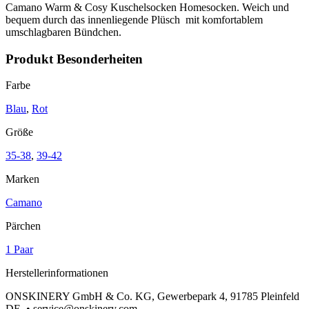
Camano Warm & Cosy Kuschelsocken Homesocken. Weich und
bequem durch das innenliegende Plüsch mit komfortablem
umschlagbaren Bündchen.
Produkt Besonderheiten
Farbe
Blau
,
Rot
Größe
35-38
,
39-42
Marken
Camano
Pärchen
1 Paar
Herstellerinformationen
ONSKINERY GmbH & Co. KG, Gewerbepark 4, 91785 Pleinfeld
DE, • service@onskinery.com