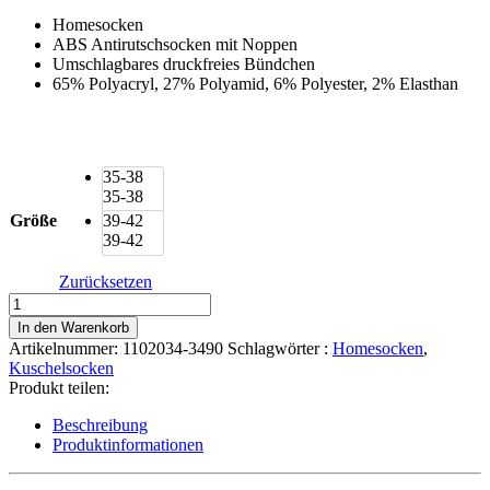
Homesocken
ABS Antirutschsocken mit Noppen
Umschlagbares druckfreies Bündchen
65% Polyacryl, 27% Polyamid, 6% Polyester, 2% Elasthan
35-38
35-38
Größe
39-42
39-42
Zurücksetzen
Camano
Warm
In den Warenkorb
&
Artikelnummer:
1102034-3490
Schlagwörter :
Homesocken
,
Cosy
Kuschelsocken
Kuschelsocken
Produkt teilen:
Homesocken
Menge
Beschreibung
Produktinformationen