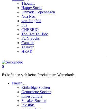
Thought
Happy Socks
Unmade Copenhagen
Noa Noa
von Jungfeld
Fila
CHEERIO
Too Hot To Hide
FUN Socks
Camano
s.Oliver
HEAD
0
Es befinden sich keine Produkte im Warenkorb.
Frauen
Einfarbige Socken
Gemusterte Socken
Kniestrümpfe
Sneaker Socken
Invisible