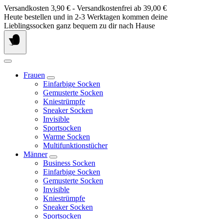
Springe
Versandkosten 3,90 € - Versandkostenfrei ab 39,00 €
zum
Heute bestellen und in 2-3 Werktagen kommen deine
Inhalt
Lieblingssocken ganz bequem zu dir nach Hause
Frauen
Einfarbige Socken
Gemusterte Socken
Kniestrümpfe
Sneaker Socken
Invisible
Sportsocken
Warme Socken
Multifunktionstücher
Männer
Business Socken
Einfarbige Socken
Gemusterte Socken
Invisible
Kniestrümpfe
Sneaker Socken
Sportsocken