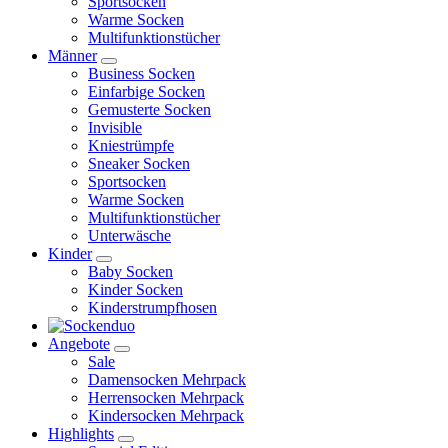
Sportsocken
Warme Socken
Multifunktionstücher
Männer
Business Socken
Einfarbige Socken
Gemusterte Socken
Invisible
Kniestrümpfe
Sneaker Socken
Sportsocken
Warme Socken
Multifunktionstücher
Unterwäsche
Kinder
Baby Socken
Kinder Socken
Kinderstrumpfhosen
Angebote
Sale
Damensocken Mehrpack
Herrensocken Mehrpack
Kindersocken Mehrpack
Highlights