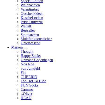
Special Edition
Weihnachten
Valentinstag
Geschenkideen
Kuschelsocken
Pride Universe
Weltall
Bestseller
Sportsocken
Multifunktionstücher
Unterwäsche
Marken
Thought
Happy Socks
Unmade Copenhagen
Noa Noa
von Jungfeld
Fila
CHEERIO
Too Hot To Hide
FUN Socks
Camano
s.Oliver
HEAD