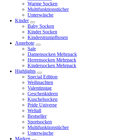
Warme Socken
Multifunktionstücher
Unterwäsche
Kinder
Baby Socken
Kinder Socken
Kinderstrumpfhosen
Angebote
Sale
Damensocken Mehrpack
Herrensocken Mehrpack
Kindersocken Mehrpack
Highlights
Special Edition
Weihnachten
Valentinstag
Geschenkideen
Kuschelsocken
Pride Universe
Weltall
Bestseller
Sportsocken
Multifunktionstücher
Unterwäsche
Marken