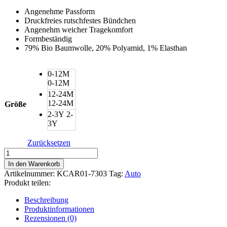
Angenehme Passform
Druckfreies rutschfestes Bündchen
Angenehm weicher Tragekomfort
Formbeständig
79% Bio Baumwolle, 20% Polyamid, 1% Elasthan
0-12M
0-12M
12-24M
12-24M
Größe
2-3Y
2-
3Y
Zurücksetzen
Happy
Socks
In den Warenkorb
Car
Artikelnummer:
KCAR01-7303
Tag:
Auto
Kindersocken
Produkt teilen:
Menge
Beschreibung
Produktinformationen
Rezensionen (0)