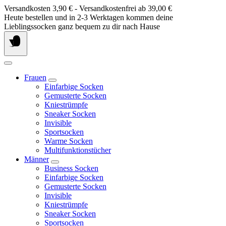
Springe
Versandkosten 3,90 € - Versandkostenfrei ab 39,00 €
zum
Heute bestellen und in 2-3 Werktagen kommen deine
Inhalt
Lieblingssocken ganz bequem zu dir nach Hause
Frauen
Einfarbige Socken
Gemusterte Socken
Kniestrümpfe
Sneaker Socken
Invisible
Sportsocken
Warme Socken
Multifunktionstücher
Männer
Business Socken
Einfarbige Socken
Gemusterte Socken
Invisible
Kniestrümpfe
Sneaker Socken
Sportsocken