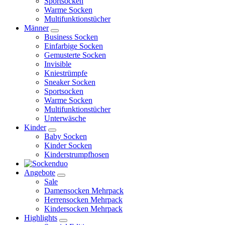
Sportsocken
Warme Socken
Multifunktionstücher
Männer
Business Socken
Einfarbige Socken
Gemusterte Socken
Invisible
Kniestrümpfe
Sneaker Socken
Sportsocken
Warme Socken
Multifunktionstücher
Unterwäsche
Kinder
Baby Socken
Kinder Socken
Kinderstrumpfhosen
Angebote
Sale
Damensocken Mehrpack
Herrensocken Mehrpack
Kindersocken Mehrpack
Highlights