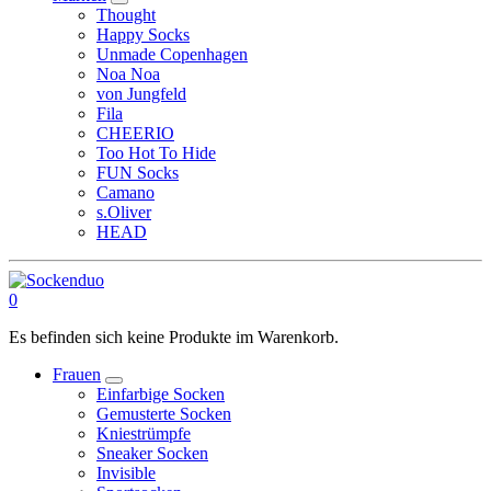
Thought
Happy Socks
Unmade Copenhagen
Noa Noa
von Jungfeld
Fila
CHEERIO
Too Hot To Hide
FUN Socks
Camano
s.Oliver
HEAD
0
Es befinden sich keine Produkte im Warenkorb.
Frauen
Einfarbige Socken
Gemusterte Socken
Kniestrümpfe
Sneaker Socken
Invisible