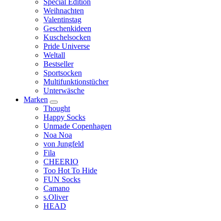
Special Edition
Weihnachten
Valentinstag
Geschenkideen
Kuschelsocken
Pride Universe
Weltall
Bestseller
Sportsocken
Multifunktionstücher
Unterwäsche
Marken
Thought
Happy Socks
Unmade Copenhagen
Noa Noa
von Jungfeld
Fila
CHEERIO
Too Hot To Hide
FUN Socks
Camano
s.Oliver
HEAD