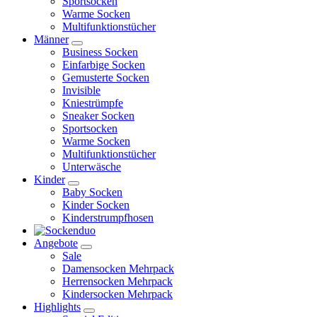
Sportsocken
Warme Socken
Multifunktionstücher
Männer
Business Socken
Einfarbige Socken
Gemusterte Socken
Invisible
Kniestrümpfe
Sneaker Socken
Sportsocken
Warme Socken
Multifunktionstücher
Unterwäsche
Kinder
Baby Socken
Kinder Socken
Kinderstrumpfhosen
Angebote
Sale
Damensocken Mehrpack
Herrensocken Mehrpack
Kindersocken Mehrpack
Highlights