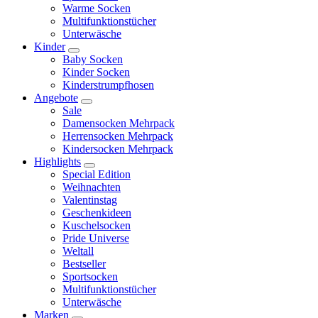
Warme Socken
Multifunktionstücher
Unterwäsche
Kinder
Baby Socken
Kinder Socken
Kinderstrumpfhosen
Angebote
Sale
Damensocken Mehrpack
Herrensocken Mehrpack
Kindersocken Mehrpack
Highlights
Special Edition
Weihnachten
Valentinstag
Geschenkideen
Kuschelsocken
Pride Universe
Weltall
Bestseller
Sportsocken
Multifunktionstücher
Unterwäsche
Marken