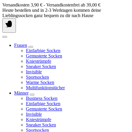
Springe
Versandkosten 3,90 € - Versandkostenfrei ab 39,00 €
zum
Heute bestellen und in 2-3 Werktagen kommen deine
Inhalt
Lieblingssocken ganz bequem zu dir nach Hause
Frauen
Einfarbige Socken
Gemusterte Socken
Kniestrümpfe
Sneaker Socken
Invisible
Sportsocken
Warme Socken
Multifunktionstücher
Männer
Business Socken
Einfarbige Socken
Gemusterte Socken
Invisible
Kniestrümpfe
Sneaker Socken
Sportsocken