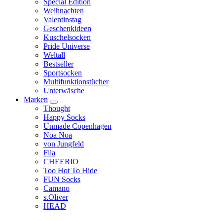
Special Edition
Weihnachten
Valentinstag
Geschenkideen
Kuschelsocken
Pride Universe
Weltall
Bestseller
Sportsocken
Multifunktionstücher
Unterwäsche
Marken
Thought
Happy Socks
Unmade Copenhagen
Noa Noa
von Jungfeld
Fila
CHEERIO
Too Hot To Hide
FUN Socks
Camano
s.Oliver
HEAD