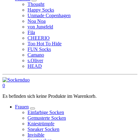
Thought
Happy Socks
Unmade Copenhagen
Noa Noa
von Jungfeld
Fila
CHEERIO
Too Hot To Hide
FUN Socks
Camano
s.Oliver
HEAD
0
Es befinden sich keine Produkte im Warenkorb.
Frauen
Einfarbige Socken
Gemusterte Socken
Kniestrümpfe
Sneaker Socken
Invisible