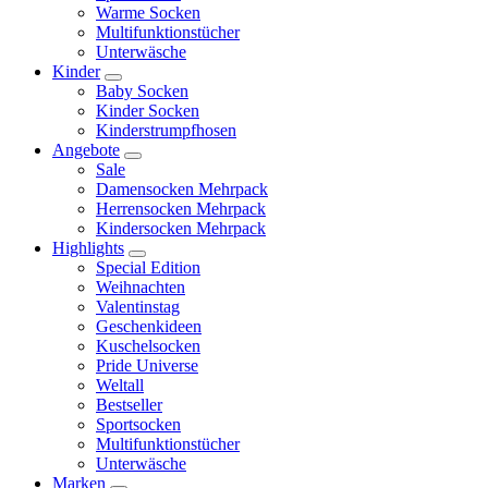
Warme Socken
Multifunktionstücher
Unterwäsche
Kinder
Baby Socken
Kinder Socken
Kinderstrumpfhosen
Angebote
Sale
Damensocken Mehrpack
Herrensocken Mehrpack
Kindersocken Mehrpack
Highlights
Special Edition
Weihnachten
Valentinstag
Geschenkideen
Kuschelsocken
Pride Universe
Weltall
Bestseller
Sportsocken
Multifunktionstücher
Unterwäsche
Marken