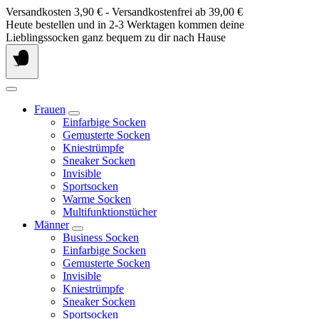
Springe
Versandkosten 3,90 € - Versandkostenfrei ab 39,00 €
zum
Heute bestellen und in 2-3 Werktagen kommen deine
Inhalt
Lieblingssocken ganz bequem zu dir nach Hause
Frauen
Einfarbige Socken
Gemusterte Socken
Kniestrümpfe
Sneaker Socken
Invisible
Sportsocken
Warme Socken
Multifunktionstücher
Männer
Business Socken
Einfarbige Socken
Gemusterte Socken
Invisible
Kniestrümpfe
Sneaker Socken
Sportsocken