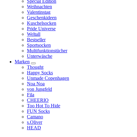
Special Edition
Weihnachten
Valentinstag
Geschenkideen
Kuschelsocken
Pride Universe
Weltall
Bestseller
Sportsocken
Multifunktionstücher
Unterwäsche
Marken
Thought
Happy Socks
Unmade Copenhagen
Noa Noa
von Jungfeld
Fila
CHEERIO
Too Hot To Hide
FUN Socks
Camano
s.Oliver
HEAD