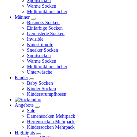
Sportsocken
Warme Socken
Multifunktionstücher
Männer
Business Socken
Einfarbige Socken
Gemusterte Socken
Invisible
Kniestrümpfe
Sneaker Socken
Sportsocken
Warme Socken
Multifunktionstücher
Unterwäsche
Kinder
Baby Socken
Kinder Socken
Kinderstrumpfhosen
Angebote
Sale
Damensocken Mehrpack
Herrensocken Mehrpack
Kindersocken Mehrpack
Highlights