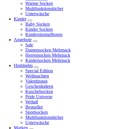
Warme Socken
Multifunktionstücher
Unterwäsche
Kinder
Baby Socken
Kinder Socken
Kinderstrumpfhosen
Angebote
Sale
Damensocken Mehrpack
Herrensocken Mehrpack
Kindersocken Mehrpack
Highlights
Special Edition
Weihnachten
Valentinstag
Geschenkideen
Kuschelsocken
Pride Universe
Weltall
Bestseller
Sportsocken
Multifunktionstücher
Unterwäsche
Marken