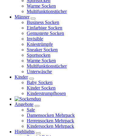
Sportsocken
Warme Socken
Multifunktionstücher
Männer
Business Socken
Einfarbige Socken
Gemusterte Socken
Invisible
Kniestrümpfe
Sneaker Socken
Sportsocken
Warme Socken
Multifunktionstücher
Unterwäsche
Kinder
Baby Socken
Kinder Socken
Kinderstrumpfhosen
Angebote
Sale
Damensocken Mehrpack
Herrensocken Mehrpack
Kindersocken Mehrpack
Highlights