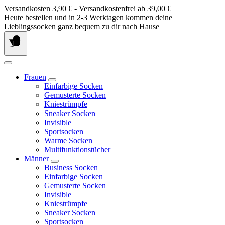
Springe
Versandkosten 3,90 € - Versandkostenfrei ab 39,00 €
zum
Heute bestellen und in 2-3 Werktagen kommen deine
Inhalt
Lieblingssocken ganz bequem zu dir nach Hause
Frauen
Einfarbige Socken
Gemusterte Socken
Kniestrümpfe
Sneaker Socken
Invisible
Sportsocken
Warme Socken
Multifunktionstücher
Männer
Business Socken
Einfarbige Socken
Gemusterte Socken
Invisible
Kniestrümpfe
Sneaker Socken
Sportsocken