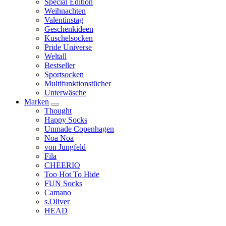
Special Edition
Weihnachten
Valentinstag
Geschenkideen
Kuschelsocken
Pride Universe
Weltall
Bestseller
Sportsocken
Multifunktionstücher
Unterwäsche
Marken
Thought
Happy Socks
Unmade Copenhagen
Noa Noa
von Jungfeld
Fila
CHEERIO
Too Hot To Hide
FUN Socks
Camano
s.Oliver
HEAD