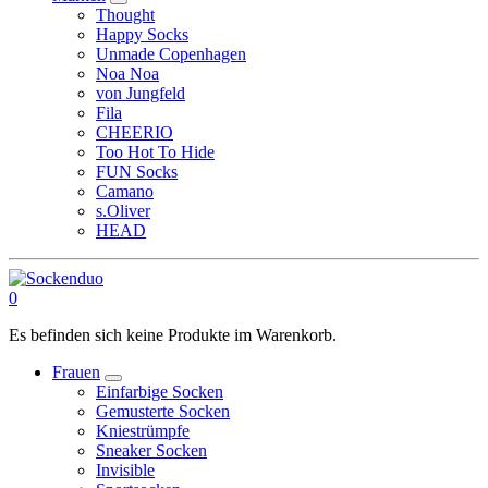
Thought
Happy Socks
Unmade Copenhagen
Noa Noa
von Jungfeld
Fila
CHEERIO
Too Hot To Hide
FUN Socks
Camano
s.Oliver
HEAD
0
Es befinden sich keine Produkte im Warenkorb.
Frauen
Einfarbige Socken
Gemusterte Socken
Kniestrümpfe
Sneaker Socken
Invisible