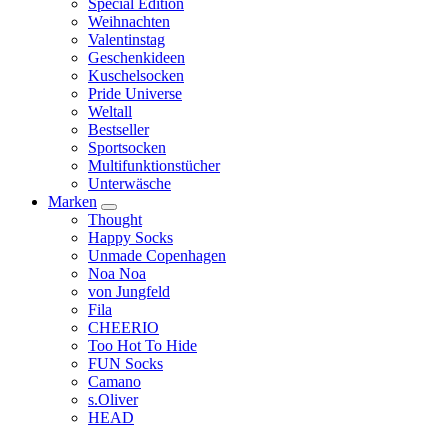
Special Edition
Weihnachten
Valentinstag
Geschenkideen
Kuschelsocken
Pride Universe
Weltall
Bestseller
Sportsocken
Multifunktionstücher
Unterwäsche
Marken
Thought
Happy Socks
Unmade Copenhagen
Noa Noa
von Jungfeld
Fila
CHEERIO
Too Hot To Hide
FUN Socks
Camano
s.Oliver
HEAD