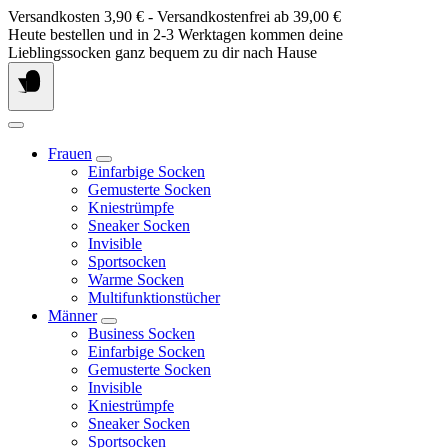
Springe
Versandkosten 3,90 € - Versandkostenfrei ab 39,00 €
zum
Heute bestellen und in 2-3 Werktagen kommen deine
Inhalt
Lieblingssocken ganz bequem zu dir nach Hause
Frauen
Einfarbige Socken
Gemusterte Socken
Kniestrümpfe
Sneaker Socken
Invisible
Sportsocken
Warme Socken
Multifunktionstücher
Männer
Business Socken
Einfarbige Socken
Gemusterte Socken
Invisible
Kniestrümpfe
Sneaker Socken
Sportsocken