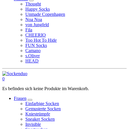
Thought
Happy Socks
Unmade Copenhagen
Noa Noa
von Jungfeld
Fila
CHEERIO
Too Hot To Hide
FUN Socks
Camano
s.Oliver
HEAD
0
Es befinden sich keine Produkte im Warenkorb.
Frauen
Einfarbige Socken
Gemusterte Socken
Kniestrümpfe
Sneaker Socken
Invisible