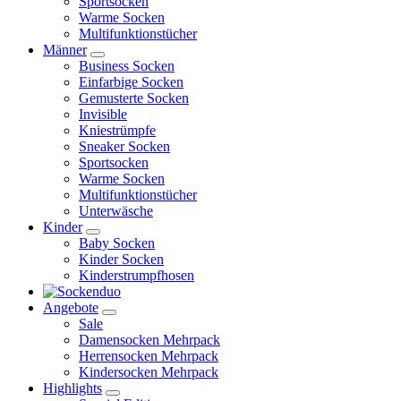
Sportsocken
Warme Socken
Multifunktionstücher
Männer
Business Socken
Einfarbige Socken
Gemusterte Socken
Invisible
Kniestrümpfe
Sneaker Socken
Sportsocken
Warme Socken
Multifunktionstücher
Unterwäsche
Kinder
Baby Socken
Kinder Socken
Kinderstrumpfhosen
Angebote
Sale
Damensocken Mehrpack
Herrensocken Mehrpack
Kindersocken Mehrpack
Highlights