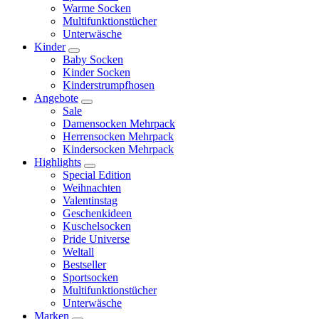
Warme Socken
Multifunktionstücher
Unterwäsche
Kinder
Baby Socken
Kinder Socken
Kinderstrumpfhosen
Angebote
Sale
Damensocken Mehrpack
Herrensocken Mehrpack
Kindersocken Mehrpack
Highlights
Special Edition
Weihnachten
Valentinstag
Geschenkideen
Kuschelsocken
Pride Universe
Weltall
Bestseller
Sportsocken
Multifunktionstücher
Unterwäsche
Marken