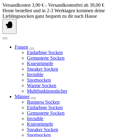
Springe
Versandkosten 3,90 € - Versandkostenfrei ab 39,00 €
zum
Heute bestellen und in 2-3 Werktagen kommen deine
Inhalt
Lieblingssocken ganz bequem zu dir nach Hause
Frauen
Einfarbige Socken
Gemusterte Socken
Kniestrümpfe
Sneaker Socken
Invisible
Sportsocken
Warme Socken
Multifunktionstücher
Männer
Business Socken
Einfarbige Socken
Gemusterte Socken
Invisible
Kniestrümpfe
Sneaker Socken
Sportsocken