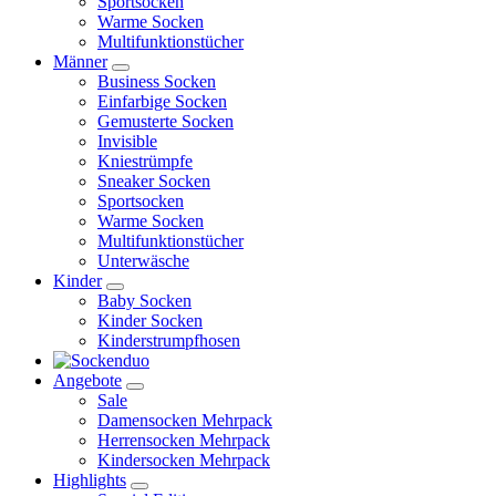
Sportsocken
Warme Socken
Multifunktionstücher
Männer
Business Socken
Einfarbige Socken
Gemusterte Socken
Invisible
Kniestrümpfe
Sneaker Socken
Sportsocken
Warme Socken
Multifunktionstücher
Unterwäsche
Kinder
Baby Socken
Kinder Socken
Kinderstrumpfhosen
Angebote
Sale
Damensocken Mehrpack
Herrensocken Mehrpack
Kindersocken Mehrpack
Highlights