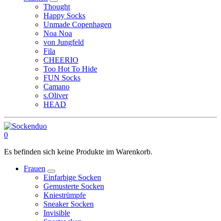
Thought
Happy Socks
Unmade Copenhagen
Noa Noa
von Jungfeld
Fila
CHEERIO
Too Hot To Hide
FUN Socks
Camano
s.Oliver
HEAD
0
Es befinden sich keine Produkte im Warenkorb.
Frauen
Einfarbige Socken
Gemusterte Socken
Kniestrümpfe
Sneaker Socken
Invisible