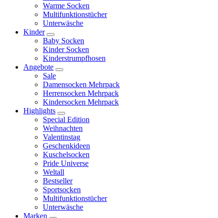
Warme Socken
Multifunktionstücher
Unterwäsche
Kinder
Baby Socken
Kinder Socken
Kinderstrumpfhosen
Angebote
Sale
Damensocken Mehrpack
Herrensocken Mehrpack
Kindersocken Mehrpack
Highlights
Special Edition
Weihnachten
Valentinstag
Geschenkideen
Kuschelsocken
Pride Universe
Weltall
Bestseller
Sportsocken
Multifunktionstücher
Unterwäsche
Marken