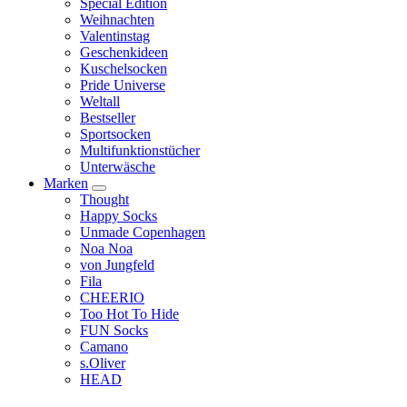
Special Edition
Weihnachten
Valentinstag
Geschenkideen
Kuschelsocken
Pride Universe
Weltall
Bestseller
Sportsocken
Multifunktionstücher
Unterwäsche
Marken
Thought
Happy Socks
Unmade Copenhagen
Noa Noa
von Jungfeld
Fila
CHEERIO
Too Hot To Hide
FUN Socks
Camano
s.Oliver
HEAD