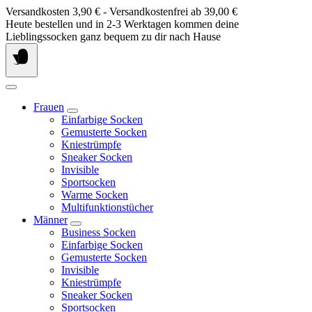
Springe
Versandkosten 3,90 € - Versandkostenfrei ab 39,00 €
zum
Heute bestellen und in 2-3 Werktagen kommen deine
Inhalt
Lieblingssocken ganz bequem zu dir nach Hause
Frauen
Einfarbige Socken
Gemusterte Socken
Kniestrümpfe
Sneaker Socken
Invisible
Sportsocken
Warme Socken
Multifunktionstücher
Männer
Business Socken
Einfarbige Socken
Gemusterte Socken
Invisible
Kniestrümpfe
Sneaker Socken
Sportsocken