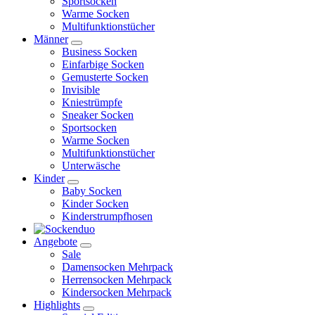
Sportsocken
Warme Socken
Multifunktionstücher
Männer
Business Socken
Einfarbige Socken
Gemusterte Socken
Invisible
Kniestrümpfe
Sneaker Socken
Sportsocken
Warme Socken
Multifunktionstücher
Unterwäsche
Kinder
Baby Socken
Kinder Socken
Kinderstrumpfhosen
Angebote
Sale
Damensocken Mehrpack
Herrensocken Mehrpack
Kindersocken Mehrpack
Highlights