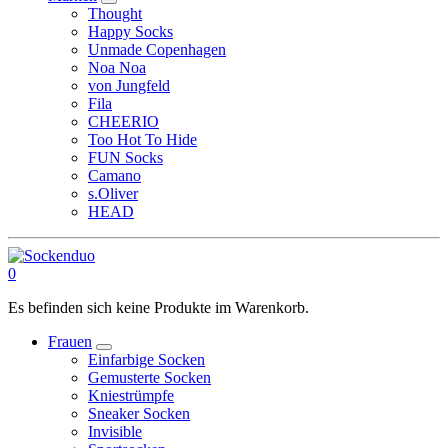
Thought
Happy Socks
Unmade Copenhagen
Noa Noa
von Jungfeld
Fila
CHEERIO
Too Hot To Hide
FUN Socks
Camano
s.Oliver
HEAD
0
Es befinden sich keine Produkte im Warenkorb.
Frauen
Einfarbige Socken
Gemusterte Socken
Kniestrümpfe
Sneaker Socken
Invisible