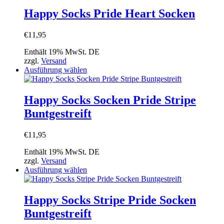
mehrere
Varianten
Happy Socks Pride Heart Socken
auf.
Die
€
11,95
Optionen
können
Enthält 19% MwSt. DE
auf
zzgl.
Versand
der
Dieses
Ausführung wählen
Produktseite
Produkt
gewählt
weist
werden
mehrere
Happy Socks Socken Pride Stripe
Varianten
Buntgestreift
auf.
Die
Optionen
€
11,95
können
auf
Enthält 19% MwSt. DE
der
zzgl.
Versand
Produktseite
Dieses
Ausführung wählen
gewählt
Produkt
werden
weist
mehrere
Happy Socks Stripe Pride Socken
Varianten
Buntgestreift
auf.
Die