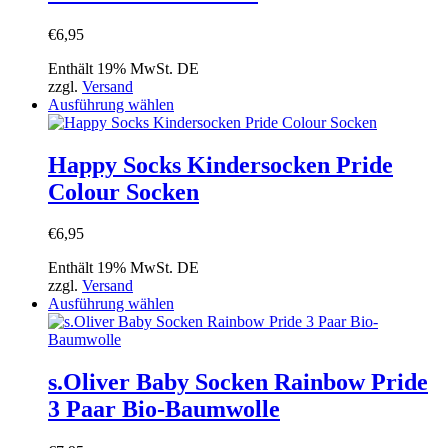
Die
Optionen
€
6,95
können
auf
Enthält 19% MwSt. DE
der
zzgl.
Versand
Produktseite
Dieses
Ausführung wählen
gewählt
Produkt
werden
weist
mehrere
Happy Socks Kindersocken Pride
Varianten
Colour Socken
auf.
Die
Optionen
€
6,95
können
auf
Enthält 19% MwSt. DE
der
zzgl.
Versand
Produktseite
Dieses
Ausführung wählen
gewählt
Produkt
werden
weist
mehrere
Varianten
s.Oliver Baby Socken Rainbow Pride
auf.
3 Paar Bio-Baumwolle
Die
Optionen
können