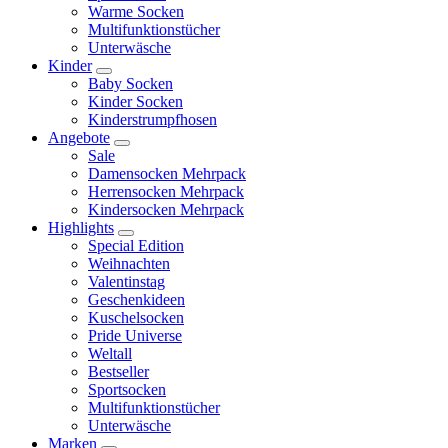
Warme Socken
Multifunktionstücher
Unterwäsche
Kinder
Baby Socken
Kinder Socken
Kinderstrumpfhosen
Angebote
Sale
Damensocken Mehrpack
Herrensocken Mehrpack
Kindersocken Mehrpack
Highlights
Special Edition
Weihnachten
Valentinstag
Geschenkideen
Kuschelsocken
Pride Universe
Weltall
Bestseller
Sportsocken
Multifunktionstücher
Unterwäsche
Marken