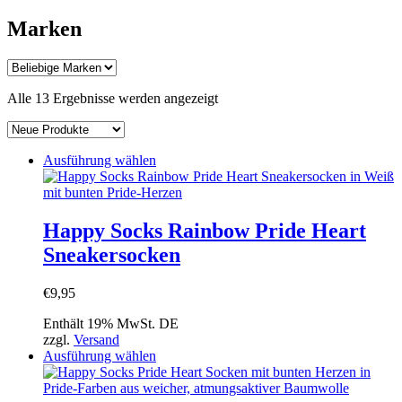
Marken
Nach
Alle 13 Ergebnisse werden angezeigt
Aktualität
sortiert
Dieses
Ausführung wählen
Produkt
weist
mehrere
Varianten
Happy Socks Rainbow Pride Heart
auf.
Sneakersocken
Die
Optionen
können
€
9,95
auf
der
Enthält 19% MwSt. DE
Produktseite
zzgl.
Versand
gewählt
Dieses
Ausführung wählen
werden
Produkt
weist