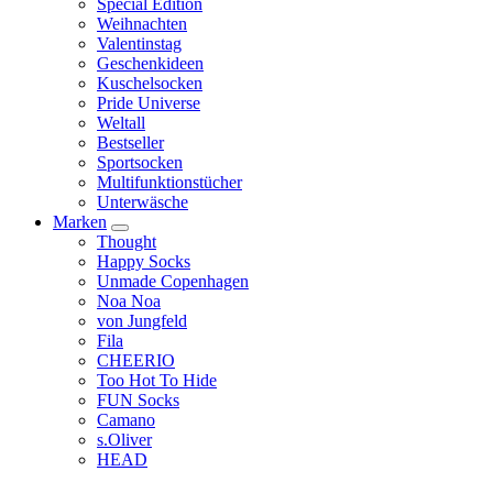
Special Edition
Weihnachten
Valentinstag
Geschenkideen
Kuschelsocken
Pride Universe
Weltall
Bestseller
Sportsocken
Multifunktionstücher
Unterwäsche
Marken
Thought
Happy Socks
Unmade Copenhagen
Noa Noa
von Jungfeld
Fila
CHEERIO
Too Hot To Hide
FUN Socks
Camano
s.Oliver
HEAD