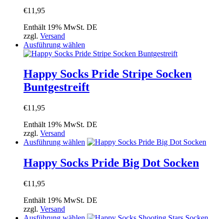
Optionen
€
11,95
können
auf
Enthält 19% MwSt. DE
der
zzgl.
Versand
Produktseite
Dieses
Ausführung wählen
gewählt
Produkt
werden
weist
mehrere
Happy Socks Pride Stripe Socken
Varianten
Buntgestreift
auf.
Die
Optionen
€
11,95
können
auf
Enthält 19% MwSt. DE
der
zzgl.
Versand
Produktseite
Dieses
Ausführung wählen
gewählt
Produkt
werden
weist
Happy Socks Pride Big Dot Socken
mehrere
Varianten
€
11,95
auf.
Die
Enthält 19% MwSt. DE
Optionen
zzgl.
Versand
können
Dieses
Ausführung wählen