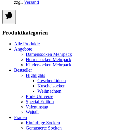
der
zzgl.
Versand
Produktseite
gewählt
werden
Produktkategorien
Alle Produkte
Angebote
Damensocken Mehrpack
Herrensocken Mehrpack
Kindersocken Mehrpack
Bestseller
Highlights
Geschenkideen
Kuschelsocken
Weihnachten
Pride Universe
Special Edition
Valentinstag
Weltall
Frauen
Einfarbige Socken
Gemusterte Socken