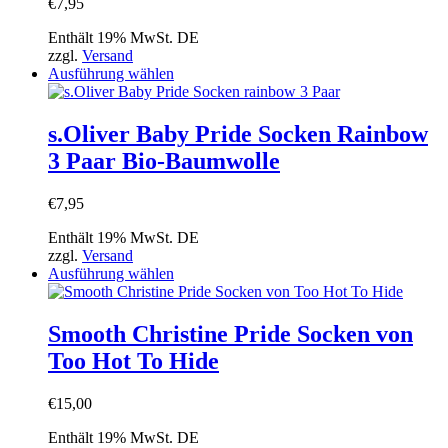
€
7,95
auf
der
Enthält 19% MwSt. DE
Produktseite
zzgl.
Versand
gewählt
Dieses
Ausführung wählen
werden
Produkt
weist
mehrere
s.Oliver Baby Pride Socken Rainbow
Varianten
3 Paar Bio-Baumwolle
auf.
Die
Optionen
€
7,95
können
auf
Enthält 19% MwSt. DE
der
zzgl.
Versand
Produktseite
Dieses
Ausführung wählen
gewählt
Produkt
werden
weist
mehrere
Smooth Christine Pride Socken von
Varianten
Too Hot To Hide
auf.
Die
Optionen
€
15,00
können
auf
Enthält 19% MwSt. DE