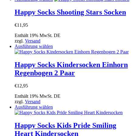
auf
Produkt
der
weist
Happy Socks Shooting Stars Socken
Produktseite
mehrere
gewählt
Varianten
werden
€
11,95
auf.
Die
Enthält 19% MwSt. DE
Optionen
zzgl.
Versand
können
Dieses
Ausführung wählen
auf
Produkt
der
weist
Produktseite
mehrere
Happy Socks Kindersocken Einhorn
gewählt
Varianten
werden
Regenbogen 2 Paar
auf.
Die
Optionen
€
12,95
können
auf
Enthält 19% MwSt. DE
der
zzgl.
Versand
Produktseite
Dieses
Ausführung wählen
gewählt
Produkt
werden
weist
mehrere
Happy Socks Kids Pride Smiling
Varianten
Heart Kindersocken
auf.