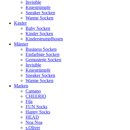
Invisible
Kniestrümpfe
Sneaker Socken
Warme Socken
Kinder
Baby Socken
Kinder Socken
Kinderstrumpfhosen
Männer
Business Socken
Einfarbige Socken
Gemusterte Socken
Invisible
Kniestrümpfe
Sneaker Socken
Warme Socken
Marken
Camano
CHEERIO
Fila
FUN Socks
Happy Socks
HEAD
Noa Noa
s.Oliver