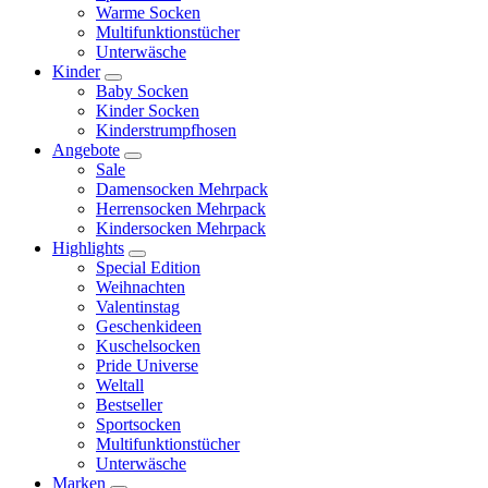
Warme Socken
Multifunktionstücher
Unterwäsche
Kinder
Baby Socken
Kinder Socken
Kinderstrumpfhosen
Angebote
Sale
Damensocken Mehrpack
Herrensocken Mehrpack
Kindersocken Mehrpack
Highlights
Special Edition
Weihnachten
Valentinstag
Geschenkideen
Kuschelsocken
Pride Universe
Weltall
Bestseller
Sportsocken
Multifunktionstücher
Unterwäsche
Marken