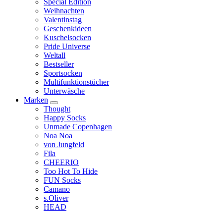
Special Edition
Weihnachten
Valentinstag
Geschenkideen
Kuschelsocken
Pride Universe
Weltall
Bestseller
Sportsocken
Multifunktionstücher
Unterwäsche
Marken
Thought
Happy Socks
Unmade Copenhagen
Noa Noa
von Jungfeld
Fila
CHEERIO
Too Hot To Hide
FUN Socks
Camano
s.Oliver
HEAD