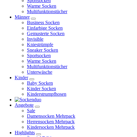
Sportsocken
Warme Socken
Multifunktionstücher
Männer
Business Socken
Einfarbige Socken
Gemusterte Socken
Invisible
Kniestrümpfe
Sneaker Socken
Sportsocken
Warme Socken
Multifunktionstücher
Unterwäsche
Kinder
Baby Socken
Kinder Socken
Kinderstrumpfhosen
Angebote
Sale
Damensocken Mehrpack
Herrensocken Mehrpack
Kindersocken Mehrpack
Highlights