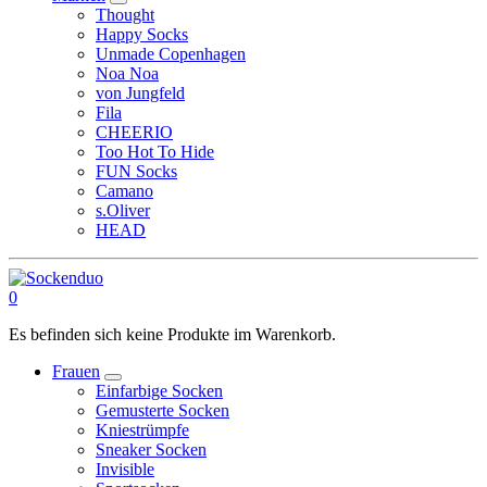
Thought
Happy Socks
Unmade Copenhagen
Noa Noa
von Jungfeld
Fila
CHEERIO
Too Hot To Hide
FUN Socks
Camano
s.Oliver
HEAD
0
Es befinden sich keine Produkte im Warenkorb.
Frauen
Einfarbige Socken
Gemusterte Socken
Kniestrümpfe
Sneaker Socken
Invisible