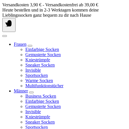
Springe
Versandkosten 3,90 € - Versandkostenfrei ab 39,00 €
zum
Heute bestellen und in 2-3 Werktagen kommen deine
Inhalt
Lieblingssocken ganz bequem zu dir nach Hause
Frauen
Einfarbige Socken
Gemusterte Socken
Kniestrümpfe
Sneaker Socken
Invisible
Sportsocken
Warme Socken
Multifunktionstücher
Männer
Business Socken
Einfarbige Socken
Gemusterte Socken
Invisible
Kniestrümpfe
Sneaker Socken
Sportsocken