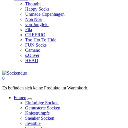
Thought
Happy Socks
Unmade Copenhagen
Noa Noa
von Jungfeld
Fila
CHEERIO
Too Hot To Hide
FUN Socks
Camano
s.Oliver
HEAD
0
Es befinden sich keine Produkte im Warenkorb.
Frauen
Einfarbige Socken
Gemusterte Socken
Kniestrümpfe
Sneaker Socken
Invisible