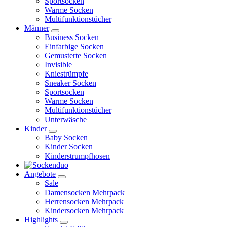
Sportsocken
Warme Socken
Multifunktionstücher
Männer
Business Socken
Einfarbige Socken
Gemusterte Socken
Invisible
Kniestrümpfe
Sneaker Socken
Sportsocken
Warme Socken
Multifunktionstücher
Unterwäsche
Kinder
Baby Socken
Kinder Socken
Kinderstrumpfhosen
Angebote
Sale
Damensocken Mehrpack
Herrensocken Mehrpack
Kindersocken Mehrpack
Highlights