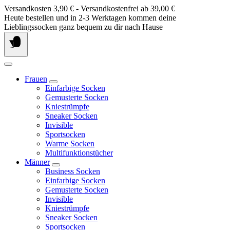
Springe
Versandkosten 3,90 € - Versandkostenfrei ab 39,00 €
zum
Heute bestellen und in 2-3 Werktagen kommen deine
Inhalt
Lieblingssocken ganz bequem zu dir nach Hause
Frauen
Einfarbige Socken
Gemusterte Socken
Kniestrümpfe
Sneaker Socken
Invisible
Sportsocken
Warme Socken
Multifunktionstücher
Männer
Business Socken
Einfarbige Socken
Gemusterte Socken
Invisible
Kniestrümpfe
Sneaker Socken
Sportsocken