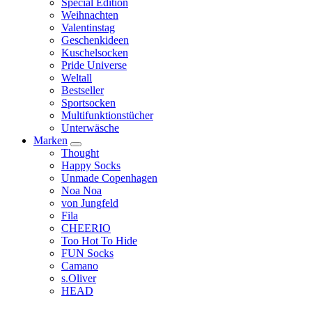
Special Edition
Weihnachten
Valentinstag
Geschenkideen
Kuschelsocken
Pride Universe
Weltall
Bestseller
Sportsocken
Multifunktionstücher
Unterwäsche
Marken
Thought
Happy Socks
Unmade Copenhagen
Noa Noa
von Jungfeld
Fila
CHEERIO
Too Hot To Hide
FUN Socks
Camano
s.Oliver
HEAD