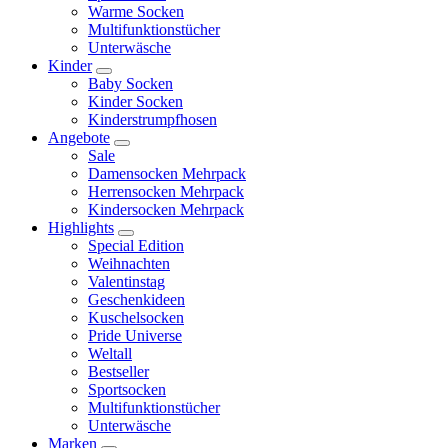
Warme Socken
Multifunktionstücher
Unterwäsche
Kinder
Baby Socken
Kinder Socken
Kinderstrumpfhosen
Angebote
Sale
Damensocken Mehrpack
Herrensocken Mehrpack
Kindersocken Mehrpack
Highlights
Special Edition
Weihnachten
Valentinstag
Geschenkideen
Kuschelsocken
Pride Universe
Weltall
Bestseller
Sportsocken
Multifunktionstücher
Unterwäsche
Marken