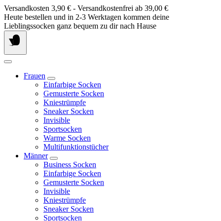
Springe
Versandkosten 3,90 € - Versandkostenfrei ab 39,00 €
zum
Heute bestellen und in 2-3 Werktagen kommen deine
Inhalt
Lieblingssocken ganz bequem zu dir nach Hause
Frauen
Einfarbige Socken
Gemusterte Socken
Kniestrümpfe
Sneaker Socken
Invisible
Sportsocken
Warme Socken
Multifunktionstücher
Männer
Business Socken
Einfarbige Socken
Gemusterte Socken
Invisible
Kniestrümpfe
Sneaker Socken
Sportsocken