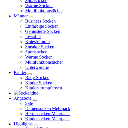
Sportsocken
Warme Socken
Multifunktionstücher
Männer
Business Socken
Einfarbige Socken
Gemusterte Socken
Invisible
Kniestrümpfe
Sneaker Socken
Sportsocken
Warme Socken
Multifunktionstücher
Unterwäsche
Kinder
Baby Socken
Kinder Socken
Kinderstrumpfhosen
Angebote
Sale
Damensocken Mehrpack
Herrensocken Mehrpack
Kindersocken Mehrpack
Highlights