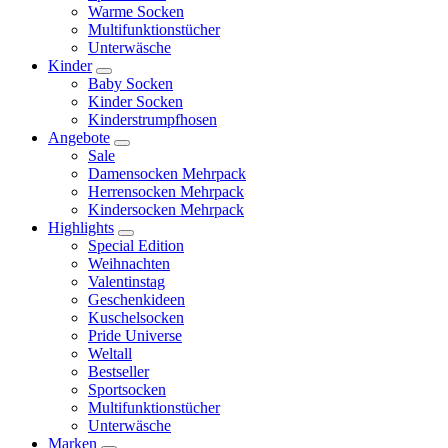
Warme Socken
Multifunktionstücher
Unterwäsche
Kinder
Baby Socken
Kinder Socken
Kinderstrumpfhosen
Angebote
Sale
Damensocken Mehrpack
Herrensocken Mehrpack
Kindersocken Mehrpack
Highlights
Special Edition
Weihnachten
Valentinstag
Geschenkideen
Kuschelsocken
Pride Universe
Weltall
Bestseller
Sportsocken
Multifunktionstücher
Unterwäsche
Marken