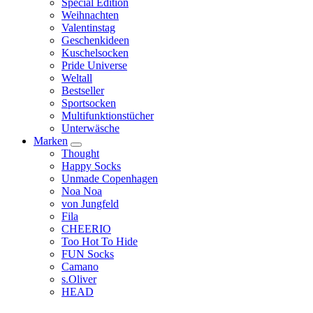
Special Edition
Weihnachten
Valentinstag
Geschenkideen
Kuschelsocken
Pride Universe
Weltall
Bestseller
Sportsocken
Multifunktionstücher
Unterwäsche
Marken
Thought
Happy Socks
Unmade Copenhagen
Noa Noa
von Jungfeld
Fila
CHEERIO
Too Hot To Hide
FUN Socks
Camano
s.Oliver
HEAD