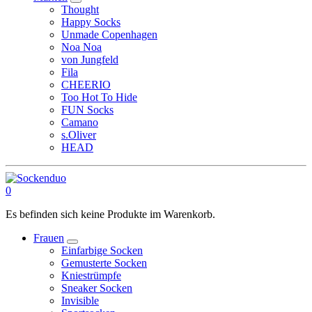
Thought
Happy Socks
Unmade Copenhagen
Noa Noa
von Jungfeld
Fila
CHEERIO
Too Hot To Hide
FUN Socks
Camano
s.Oliver
HEAD
0
Es befinden sich keine Produkte im Warenkorb.
Frauen
Einfarbige Socken
Gemusterte Socken
Kniestrümpfe
Sneaker Socken
Invisible