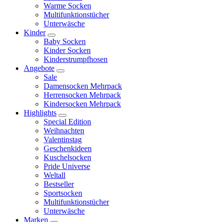
Warme Socken
Multifunktionstücher
Unterwäsche
Kinder
Baby Socken
Kinder Socken
Kinderstrumpfhosen
Angebote
Sale
Damensocken Mehrpack
Herrensocken Mehrpack
Kindersocken Mehrpack
Highlights
Special Edition
Weihnachten
Valentinstag
Geschenkideen
Kuschelsocken
Pride Universe
Weltall
Bestseller
Sportsocken
Multifunktionstücher
Unterwäsche
Marken