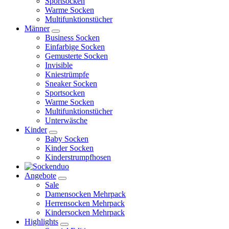
Sportsocken
Warme Socken
Multifunktionstücher
Männer
Business Socken
Einfarbige Socken
Gemusterte Socken
Invisible
Kniestrümpfe
Sneaker Socken
Sportsocken
Warme Socken
Multifunktionstücher
Unterwäsche
Kinder
Baby Socken
Kinder Socken
Kinderstrumpfhosen
Angebote
Sale
Damensocken Mehrpack
Herrensocken Mehrpack
Kindersocken Mehrpack
Highlights