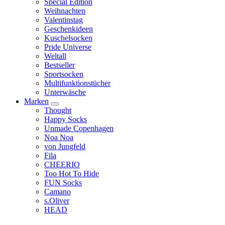
Special Edition
Weihnachten
Valentinstag
Geschenkideen
Kuschelsocken
Pride Universe
Weltall
Bestseller
Sportsocken
Multifunktionstücher
Unterwäsche
Marken
Thought
Happy Socks
Unmade Copenhagen
Noa Noa
von Jungfeld
Fila
CHEERIO
Too Hot To Hide
FUN Socks
Camano
s.Oliver
HEAD