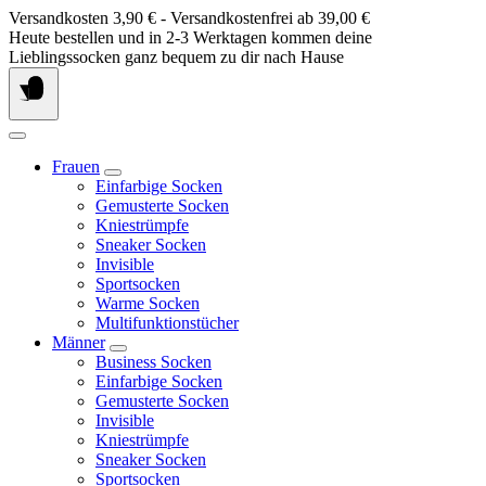
Springe
Versandkosten 3,90 € - Versandkostenfrei ab 39,00 €
zum
Heute bestellen und in 2-3 Werktagen kommen deine
Inhalt
Lieblingssocken ganz bequem zu dir nach Hause
Frauen
Einfarbige Socken
Gemusterte Socken
Kniestrümpfe
Sneaker Socken
Invisible
Sportsocken
Warme Socken
Multifunktionstücher
Männer
Business Socken
Einfarbige Socken
Gemusterte Socken
Invisible
Kniestrümpfe
Sneaker Socken
Sportsocken