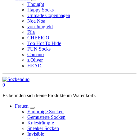
Thought
Happy Socks
Unmade Copenhagen
Noa Noa
von Jungfeld
Fila
CHEERIO
Too Hot To Hide
FUN Socks
Camano
s.Oliver
HEAD
0
Es befinden sich keine Produkte im Warenkorb.
Frauen
Einfarbige Socken
Gemusterte Socken
Kniestrümpfe
Sneaker Socken
Invisible