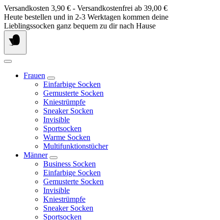
Springe
Versandkosten 3,90 € - Versandkostenfrei ab 39,00 €
zum
Heute bestellen und in 2-3 Werktagen kommen deine
Inhalt
Lieblingssocken ganz bequem zu dir nach Hause
Frauen
Einfarbige Socken
Gemusterte Socken
Kniestrümpfe
Sneaker Socken
Invisible
Sportsocken
Warme Socken
Multifunktionstücher
Männer
Business Socken
Einfarbige Socken
Gemusterte Socken
Invisible
Kniestrümpfe
Sneaker Socken
Sportsocken