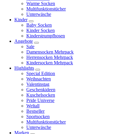
Warme Socken
Multifunktionstücher
Unterwäsche
Kinder
Baby Socken
Kinder Socken
Kinderstrumpfhosen
Angebote
Sale
Damensocken Mehrpack
Herrensocken Mehrpack
Kindersocken Mehrpack
Highlights
Special Edition
Weihnachten
Valentinstag
Geschenkideen
Kuschelsocken
Pride Universe
Weltall
Bestseller
Sportsocken
Multifunktionstücher
Unterwäsche
Marken