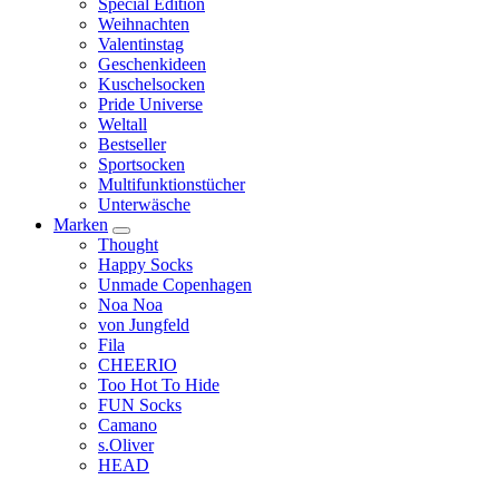
Special Edition
Weihnachten
Valentinstag
Geschenkideen
Kuschelsocken
Pride Universe
Weltall
Bestseller
Sportsocken
Multifunktionstücher
Unterwäsche
Marken
Thought
Happy Socks
Unmade Copenhagen
Noa Noa
von Jungfeld
Fila
CHEERIO
Too Hot To Hide
FUN Socks
Camano
s.Oliver
HEAD