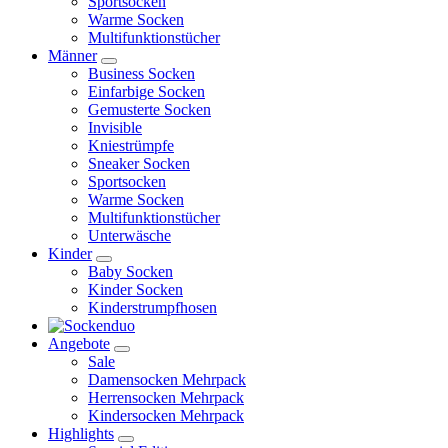
Sportsocken
Warme Socken
Multifunktionstücher
Männer
Business Socken
Einfarbige Socken
Gemusterte Socken
Invisible
Kniestrümpfe
Sneaker Socken
Sportsocken
Warme Socken
Multifunktionstücher
Unterwäsche
Kinder
Baby Socken
Kinder Socken
Kinderstrumpfhosen
Angebote
Sale
Damensocken Mehrpack
Herrensocken Mehrpack
Kindersocken Mehrpack
Highlights