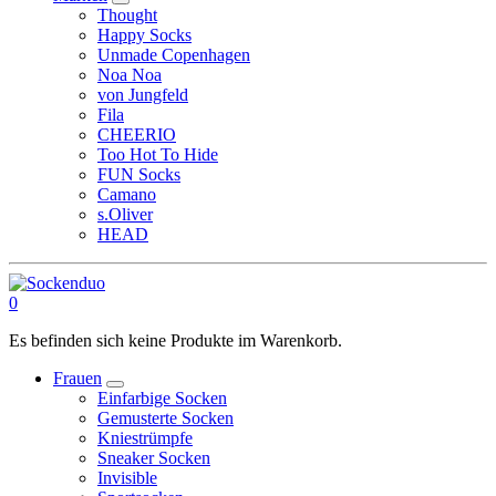
Thought
Happy Socks
Unmade Copenhagen
Noa Noa
von Jungfeld
Fila
CHEERIO
Too Hot To Hide
FUN Socks
Camano
s.Oliver
HEAD
0
Es befinden sich keine Produkte im Warenkorb.
Frauen
Einfarbige Socken
Gemusterte Socken
Kniestrümpfe
Sneaker Socken
Invisible