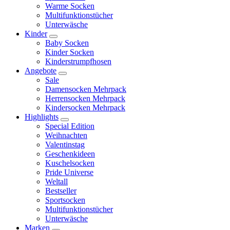
Warme Socken
Multifunktionstücher
Unterwäsche
Kinder
Baby Socken
Kinder Socken
Kinderstrumpfhosen
Angebote
Sale
Damensocken Mehrpack
Herrensocken Mehrpack
Kindersocken Mehrpack
Highlights
Special Edition
Weihnachten
Valentinstag
Geschenkideen
Kuschelsocken
Pride Universe
Weltall
Bestseller
Sportsocken
Multifunktionstücher
Unterwäsche
Marken