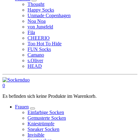
Thought
Happy Socks
Unmade Copenhagen
Noa Noa
von Jungfeld
Fila
CHEERIO
Too Hot To Hide
FUN Socks
Camano
s.Oliver
HEAD
0
Es befinden sich keine Produkte im Warenkorb.
Frauen
Einfarbige Socken
Gemusterte Socken
Kniestrümpfe
Sneaker Socken
Invisible