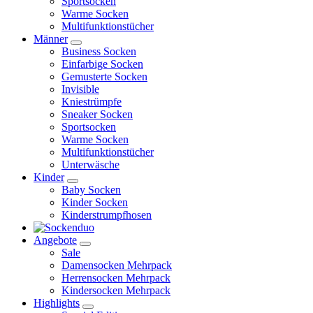
Sportsocken
Warme Socken
Multifunktionstücher
Männer
Business Socken
Einfarbige Socken
Gemusterte Socken
Invisible
Kniestrümpfe
Sneaker Socken
Sportsocken
Warme Socken
Multifunktionstücher
Unterwäsche
Kinder
Baby Socken
Kinder Socken
Kinderstrumpfhosen
Angebote
Sale
Damensocken Mehrpack
Herrensocken Mehrpack
Kindersocken Mehrpack
Highlights