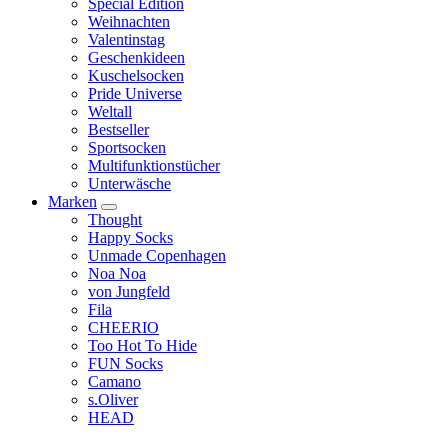
Special Edition
Weihnachten
Valentinstag
Geschenkideen
Kuschelsocken
Pride Universe
Weltall
Bestseller
Sportsocken
Multifunktionstücher
Unterwäsche
Marken
Thought
Happy Socks
Unmade Copenhagen
Noa Noa
von Jungfeld
Fila
CHEERIO
Too Hot To Hide
FUN Socks
Camano
s.Oliver
HEAD