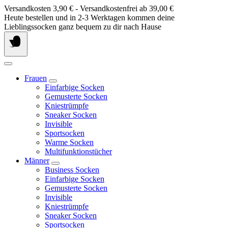
Springe
Versandkosten 3,90 € - Versandkostenfrei ab 39,00 €
zum
Heute bestellen und in 2-3 Werktagen kommen deine
Inhalt
Lieblingssocken ganz bequem zu dir nach Hause
Frauen
Einfarbige Socken
Gemusterte Socken
Kniestrümpfe
Sneaker Socken
Invisible
Sportsocken
Warme Socken
Multifunktionstücher
Männer
Business Socken
Einfarbige Socken
Gemusterte Socken
Invisible
Kniestrümpfe
Sneaker Socken
Sportsocken