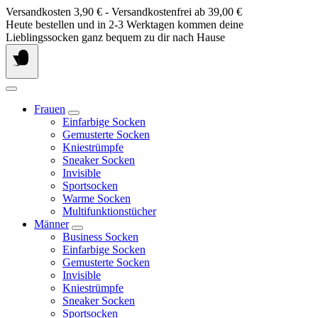
Springe
Versandkosten 3,90 € - Versandkostenfrei ab 39,00 €
zum
Heute bestellen und in 2-3 Werktagen kommen deine
Inhalt
Lieblingssocken ganz bequem zu dir nach Hause
Frauen
Einfarbige Socken
Gemusterte Socken
Kniestrümpfe
Sneaker Socken
Invisible
Sportsocken
Warme Socken
Multifunktionstücher
Männer
Business Socken
Einfarbige Socken
Gemusterte Socken
Invisible
Kniestrümpfe
Sneaker Socken
Sportsocken