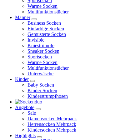
Sportsocken
Warme Socken
Multifunktionstücher
Männer
Business Socken
Einfarbige Socken
Gemusterte Socken
Invisible
Kniestrümpfe
Sneaker Socken
Sportsocken
Warme Socken
Multifunktionstücher
Unterwäsche
Kinder
Baby Socken
Kinder Socken
Kinderstrumpfhosen
Angebote
Sale
Damensocken Mehrpack
Herrensocken Mehrpack
Kindersocken Mehrpack
Highlights