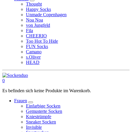
Thought
Happy Socks
Unmade Copenhagen
Noa Noa
von Jungfeld
Fila
CHEERIO
Too Hot To Hide
FUN Socks
Camano
s.Oliver
HEAD
0
Es befinden sich keine Produkte im Warenkorb.
Frauen
Einfarbige Socken
Gemusterte Socken
Kniestrümpfe
Sneaker Socken
Invisible