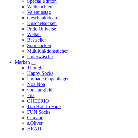
Special Edition
Weihnachten
Valentinstag
Geschenkideen
Kuschelsocken
Pride Universe
Weltall
Bestseller
Sportsocken
Multifunktionstücher
Unterwäsche
Marken
Thought
Happy Socks
Unmade Copenhagen
Noa Noa
von Jungfeld
Fila
CHEERIO
Too Hot To Hide
FUN Socks
Camano
s.Oliver
HEAD