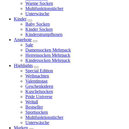
Warme Socken
Multifunktionstücher
Unterwäsche
Kinder
Baby Socken
Kinder Socken
Kinderstrumpfhosen
Angebote
Sale
Damensocken Mehrpack
Herrensocken Mehrpack
Kindersocken Mehrpack
Highlights
Special Edition
Weihnachten
Valentinstag
Geschenkideen
Kuschelsocken
Pride Universe
Weltall
Bestseller
Sportsocken
Multifunktionstücher
Unterwäsche
Marken