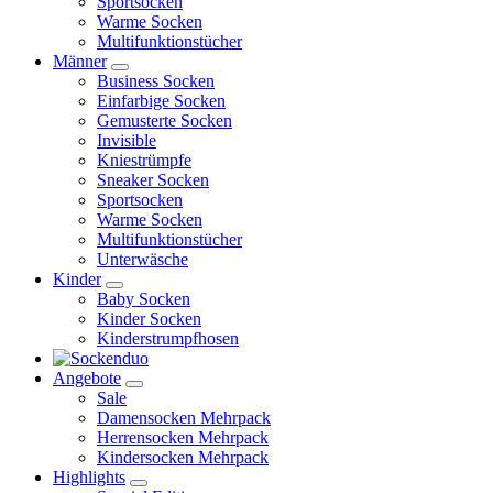
Sportsocken
Warme Socken
Multifunktionstücher
Männer
Business Socken
Einfarbige Socken
Gemusterte Socken
Invisible
Kniestrümpfe
Sneaker Socken
Sportsocken
Warme Socken
Multifunktionstücher
Unterwäsche
Kinder
Baby Socken
Kinder Socken
Kinderstrumpfhosen
Angebote
Sale
Damensocken Mehrpack
Herrensocken Mehrpack
Kindersocken Mehrpack
Highlights