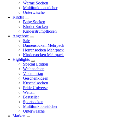
Warme Socken
Multifunktionstücher
Unterwäsche
Kinder
Baby Socken
Kinder Socken
Kinderstrumpfhosen
Angebote
Sale
Damensocken Mehrpack
Herrensocken Mehrpack
Kindersocken Mehrpack
Highlights
Special Edition
Weihnachten
Valentinstag
Geschenkideen
Kuschelsocken
Pride Universe
Weltall
Bestseller
Sportsocken
Multifunktionstücher
Unterwäsche
Marken