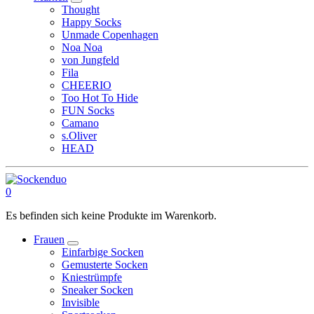
Thought
Happy Socks
Unmade Copenhagen
Noa Noa
von Jungfeld
Fila
CHEERIO
Too Hot To Hide
FUN Socks
Camano
s.Oliver
HEAD
0
Es befinden sich keine Produkte im Warenkorb.
Frauen
Einfarbige Socken
Gemusterte Socken
Kniestrümpfe
Sneaker Socken
Invisible