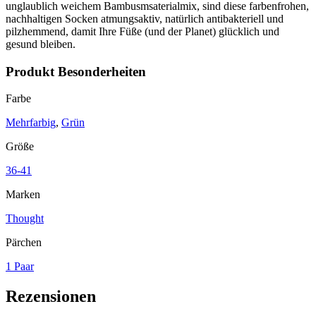
unglaublich weichem Bambusmsaterialmix, sind diese farbenfrohen,
nachhaltigen Socken atmungsaktiv, natürlich antibakteriell und
pilzhemmend, damit Ihre Füße (und der Planet) glücklich und
gesund bleiben.
Produkt Besonderheiten
Farbe
Mehrfarbig
,
Grün
Größe
36-41
Marken
Thought
Pärchen
1 Paar
Rezensionen