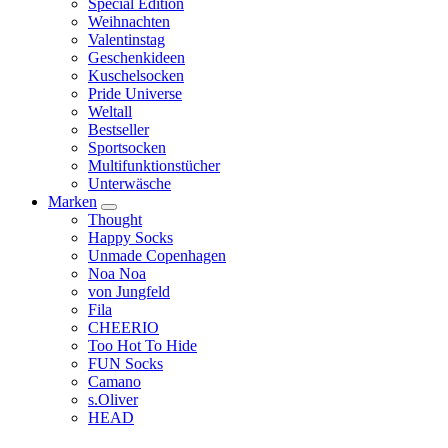
Special Edition
Weihnachten
Valentinstag
Geschenkideen
Kuschelsocken
Pride Universe
Weltall
Bestseller
Sportsocken
Multifunktionstücher
Unterwäsche
Marken
Thought
Happy Socks
Unmade Copenhagen
Noa Noa
von Jungfeld
Fila
CHEERIO
Too Hot To Hide
FUN Socks
Camano
s.Oliver
HEAD