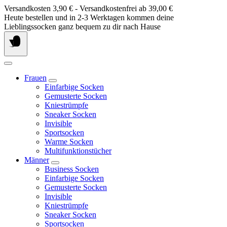
Springe
Versandkosten 3,90 € - Versandkostenfrei ab 39,00 €
zum
Heute bestellen und in 2-3 Werktagen kommen deine
Inhalt
Lieblingssocken ganz bequem zu dir nach Hause
Frauen
Einfarbige Socken
Gemusterte Socken
Kniestrümpfe
Sneaker Socken
Invisible
Sportsocken
Warme Socken
Multifunktionstücher
Männer
Business Socken
Einfarbige Socken
Gemusterte Socken
Invisible
Kniestrümpfe
Sneaker Socken
Sportsocken