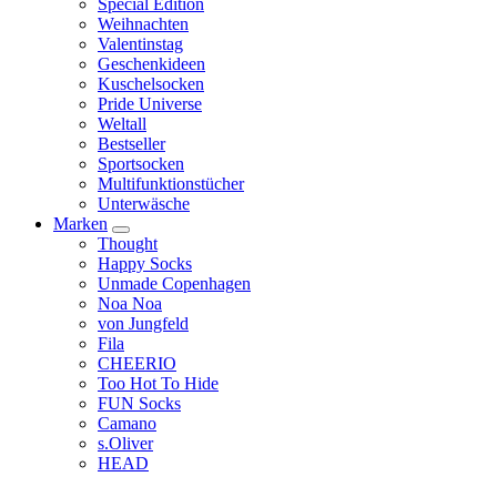
Special Edition
Weihnachten
Valentinstag
Geschenkideen
Kuschelsocken
Pride Universe
Weltall
Bestseller
Sportsocken
Multifunktionstücher
Unterwäsche
Marken
Thought
Happy Socks
Unmade Copenhagen
Noa Noa
von Jungfeld
Fila
CHEERIO
Too Hot To Hide
FUN Socks
Camano
s.Oliver
HEAD