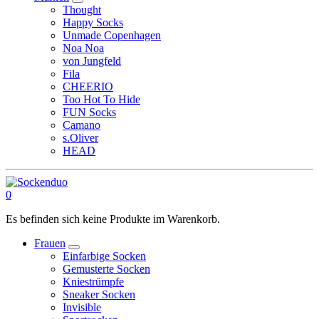
Thought
Happy Socks
Unmade Copenhagen
Noa Noa
von Jungfeld
Fila
CHEERIO
Too Hot To Hide
FUN Socks
Camano
s.Oliver
HEAD
0
Es befinden sich keine Produkte im Warenkorb.
Frauen
Einfarbige Socken
Gemusterte Socken
Kniestrümpfe
Sneaker Socken
Invisible