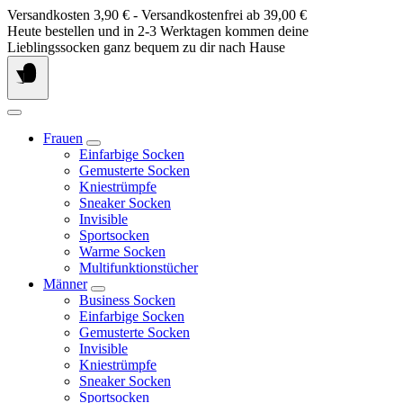
Springe
Versandkosten 3,90 € - Versandkostenfrei ab 39,00 €
zum
Heute bestellen und in 2-3 Werktagen kommen deine
Inhalt
Lieblingssocken ganz bequem zu dir nach Hause
Frauen
Einfarbige Socken
Gemusterte Socken
Kniestrümpfe
Sneaker Socken
Invisible
Sportsocken
Warme Socken
Multifunktionstücher
Männer
Business Socken
Einfarbige Socken
Gemusterte Socken
Invisible
Kniestrümpfe
Sneaker Socken
Sportsocken