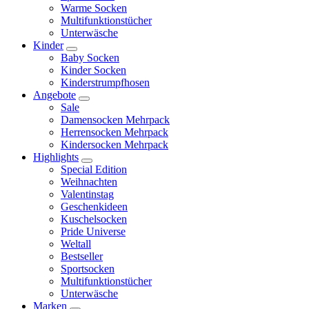
Warme Socken
Multifunktionstücher
Unterwäsche
Kinder
Baby Socken
Kinder Socken
Kinderstrumpfhosen
Angebote
Sale
Damensocken Mehrpack
Herrensocken Mehrpack
Kindersocken Mehrpack
Highlights
Special Edition
Weihnachten
Valentinstag
Geschenkideen
Kuschelsocken
Pride Universe
Weltall
Bestseller
Sportsocken
Multifunktionstücher
Unterwäsche
Marken