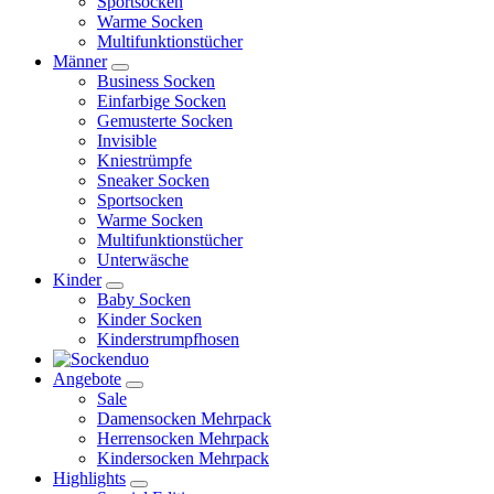
Sportsocken
Warme Socken
Multifunktionstücher
Männer
Business Socken
Einfarbige Socken
Gemusterte Socken
Invisible
Kniestrümpfe
Sneaker Socken
Sportsocken
Warme Socken
Multifunktionstücher
Unterwäsche
Kinder
Baby Socken
Kinder Socken
Kinderstrumpfhosen
Angebote
Sale
Damensocken Mehrpack
Herrensocken Mehrpack
Kindersocken Mehrpack
Highlights