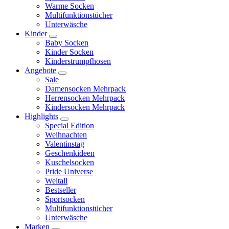
Warme Socken
Multifunktionstücher
Unterwäsche
Kinder
Baby Socken
Kinder Socken
Kinderstrumpfhosen
Angebote
Sale
Damensocken Mehrpack
Herrensocken Mehrpack
Kindersocken Mehrpack
Highlights
Special Edition
Weihnachten
Valentinstag
Geschenkideen
Kuschelsocken
Pride Universe
Weltall
Bestseller
Sportsocken
Multifunktionstücher
Unterwäsche
Marken