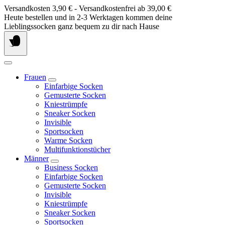
Springe
Versandkosten 3,90 € - Versandkostenfrei ab 39,00 €
zum
Heute bestellen und in 2-3 Werktagen kommen deine
Inhalt
Lieblingssocken ganz bequem zu dir nach Hause
Frauen
Einfarbige Socken
Gemusterte Socken
Kniestrümpfe
Sneaker Socken
Invisible
Sportsocken
Warme Socken
Multifunktionstücher
Männer
Business Socken
Einfarbige Socken
Gemusterte Socken
Invisible
Kniestrümpfe
Sneaker Socken
Sportsocken