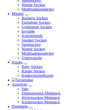
Sportsocken
Warme Socken
Multifunktionstücher
Männer
Business Socken
Einfarbige Socken
Gemusterte Socken
Invisible
Kniestrümpfe
Sneaker Socken
Sportsocken
Warme Socken
Multifunktionstücher
Unterwäsche
Kinder
Baby Socken
Kinder Socken
Kinderstrumpfhosen
Angebote
Sale
Damensocken Mehrpack
Herrensocken Mehrpack
Kindersocken Mehrpack
Highlights