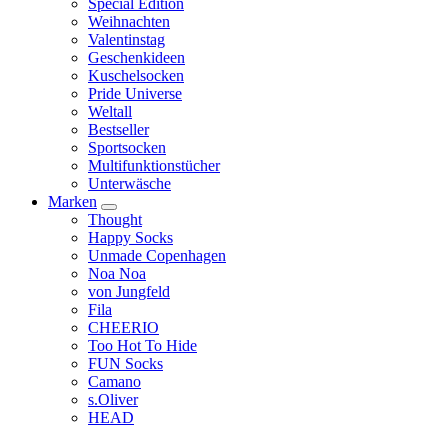
Special Edition
Weihnachten
Valentinstag
Geschenkideen
Kuschelsocken
Pride Universe
Weltall
Bestseller
Sportsocken
Multifunktionstücher
Unterwäsche
Marken
Thought
Happy Socks
Unmade Copenhagen
Noa Noa
von Jungfeld
Fila
CHEERIO
Too Hot To Hide
FUN Socks
Camano
s.Oliver
HEAD