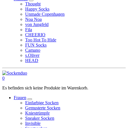
Thought
Happy Socks
Unmade Copenhagen
Noa Noa
von Jungfeld
Fila
CHEERIO
Too Hot To Hide
FUN Socks
Camano
s.Oliver
HEAD
0
Es befinden sich keine Produkte im Warenkorb.
Frauen
Einfarbige Socken
Gemusterte Socken
Kniestrümpfe
Sneaker Socken
Invisible