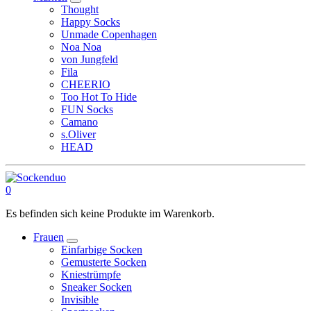
Thought
Happy Socks
Unmade Copenhagen
Noa Noa
von Jungfeld
Fila
CHEERIO
Too Hot To Hide
FUN Socks
Camano
s.Oliver
HEAD
0
Es befinden sich keine Produkte im Warenkorb.
Frauen
Einfarbige Socken
Gemusterte Socken
Kniestrümpfe
Sneaker Socken
Invisible