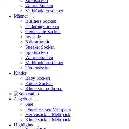
Sportsocken
Warme Socken
Multifunktionstücher
Männer
Business Socken
Einfarbige Socken
Gemusterte Socken
Invisible
Kniestrümpfe
Sneaker Socken
Sportsocken
Warme Socken
Multifunktionstücher
Unterwäsche
Kinder
Baby Socken
Kinder Socken
Kinderstrumpfhosen
Angebote
Sale
Damensocken Mehrpack
Herrensocken Mehrpack
Kindersocken Mehrpack
Highlights