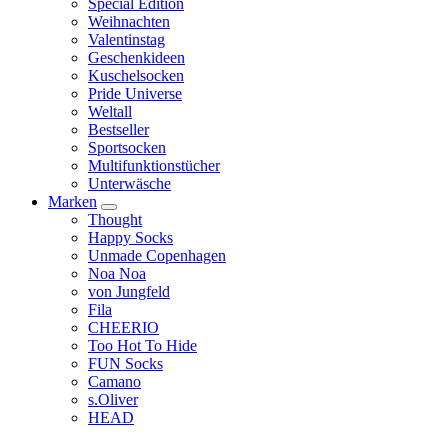
Special Edition
Weihnachten
Valentinstag
Geschenkideen
Kuschelsocken
Pride Universe
Weltall
Bestseller
Sportsocken
Multifunktionstücher
Unterwäsche
Marken
Thought
Happy Socks
Unmade Copenhagen
Noa Noa
von Jungfeld
Fila
CHEERIO
Too Hot To Hide
FUN Socks
Camano
s.Oliver
HEAD