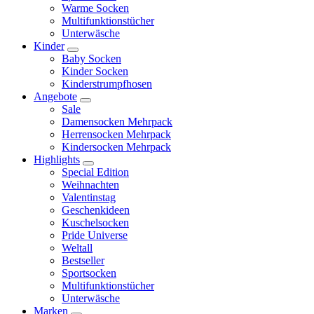
Warme Socken
Multifunktionstücher
Unterwäsche
Kinder
Baby Socken
Kinder Socken
Kinderstrumpfhosen
Angebote
Sale
Damensocken Mehrpack
Herrensocken Mehrpack
Kindersocken Mehrpack
Highlights
Special Edition
Weihnachten
Valentinstag
Geschenkideen
Kuschelsocken
Pride Universe
Weltall
Bestseller
Sportsocken
Multifunktionstücher
Unterwäsche
Marken