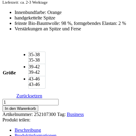
Lieferzeit: ca. 2-3 Werktage
Innenbundfarbe: Orange
handgekettelte Spitze
feinste Bio-Baumwolle: 98 %, formgebendes Elastan: 2 %
Verstärkungen an Spitze und Ferse
35-38
35-38
39-42
39-42
Größe
43-46
43-46
Zurücksetzen
von
Jungfeld
In den Warenkorb
Socken
Artikelnummer:
252107300
Tag:
Business
Torrin
Produkt teilen:
Violett
Menge
Beschreibung
Produktinformationen