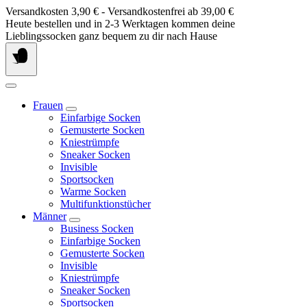
Springe
Versandkosten 3,90 € - Versandkostenfrei ab 39,00 €
zum
Heute bestellen und in 2-3 Werktagen kommen deine
Inhalt
Lieblingssocken ganz bequem zu dir nach Hause
Frauen
Einfarbige Socken
Gemusterte Socken
Kniestrümpfe
Sneaker Socken
Invisible
Sportsocken
Warme Socken
Multifunktionstücher
Männer
Business Socken
Einfarbige Socken
Gemusterte Socken
Invisible
Kniestrümpfe
Sneaker Socken
Sportsocken