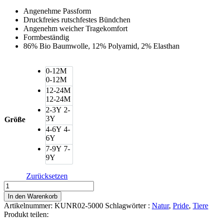
Angenehme Passform
Druckfreies rutschfestes Bündchen
Angenehm weicher Tragekomfort
Formbeständig
86% Bio Baumwolle, 12% Polyamid, 2% Elasthan
0-12M
0-12M
12-24M
12-24M
2-3Y
2-
3Y
Größe
4-6Y
4-
6Y
7-9Y
7-
9Y
Zurücksetzen
Happy
Socks
In den Warenkorb
Kindersocken
Artikelnummer:
KUNR02-5000
Schlagwörter :
Natur
,
Pride
,
Tiere
Einhorn
Produkt teilen: