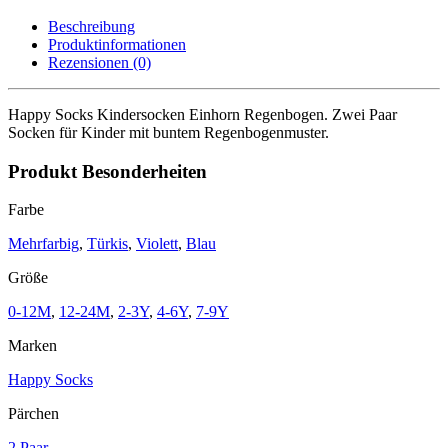
Regenbogen
2
Beschreibung
Paar
Produktinformationen
Menge
Rezensionen (0)
Happy Socks Kindersocken Einhorn Regenbogen. Zwei Paar
Socken für Kinder mit buntem Regenbogenmuster.
Produkt Besonderheiten
Farbe
Mehrfarbig
,
Türkis
,
Violett
,
Blau
Größe
0-12M
,
12-24M
,
2-3Y
,
4-6Y
,
7-9Y
Marken
Happy Socks
Pärchen
2 Paar