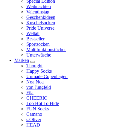
Special Edition
Weihnachten
Valentinstag
Geschenkideen
Kuschelsocken
Pride Universe
Weltall
Bestseller
Sportsocken
Multifunktionstücher
Unterwäsche
Marken
Thought
Happy Socks
Unmade Copenhagen
Noa Noa
von Jungfeld
Fila
CHEERIO
Too Hot To Hide
FUN Socks
Camano
s.Oliver
HEAD