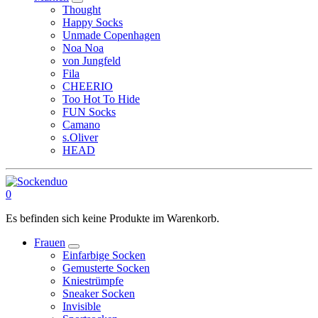
Thought
Happy Socks
Unmade Copenhagen
Noa Noa
von Jungfeld
Fila
CHEERIO
Too Hot To Hide
FUN Socks
Camano
s.Oliver
HEAD
0
Es befinden sich keine Produkte im Warenkorb.
Frauen
Einfarbige Socken
Gemusterte Socken
Kniestrümpfe
Sneaker Socken
Invisible