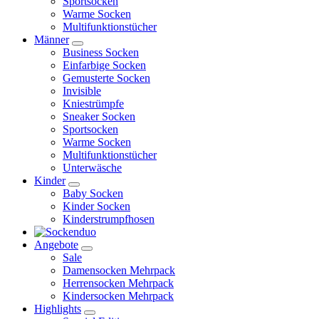
Sportsocken
Warme Socken
Multifunktionstücher
Männer
Business Socken
Einfarbige Socken
Gemusterte Socken
Invisible
Kniestrümpfe
Sneaker Socken
Sportsocken
Warme Socken
Multifunktionstücher
Unterwäsche
Kinder
Baby Socken
Kinder Socken
Kinderstrumpfhosen
Angebote
Sale
Damensocken Mehrpack
Herrensocken Mehrpack
Kindersocken Mehrpack
Highlights