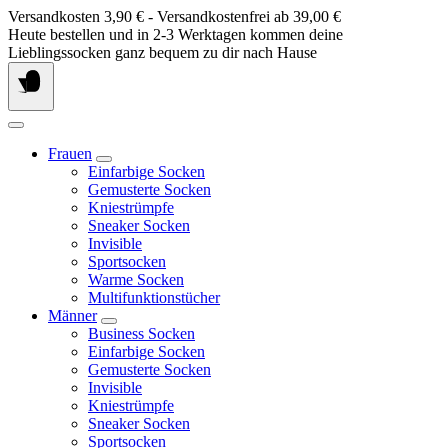
Springe
Versandkosten 3,90 € - Versandkostenfrei ab 39,00 €
zum
Heute bestellen und in 2-3 Werktagen kommen deine
Inhalt
Lieblingssocken ganz bequem zu dir nach Hause
Frauen
Einfarbige Socken
Gemusterte Socken
Kniestrümpfe
Sneaker Socken
Invisible
Sportsocken
Warme Socken
Multifunktionstücher
Männer
Business Socken
Einfarbige Socken
Gemusterte Socken
Invisible
Kniestrümpfe
Sneaker Socken
Sportsocken