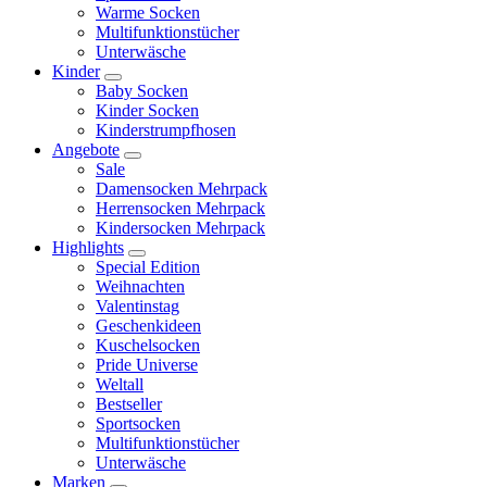
Warme Socken
Multifunktionstücher
Unterwäsche
Kinder
Baby Socken
Kinder Socken
Kinderstrumpfhosen
Angebote
Sale
Damensocken Mehrpack
Herrensocken Mehrpack
Kindersocken Mehrpack
Highlights
Special Edition
Weihnachten
Valentinstag
Geschenkideen
Kuschelsocken
Pride Universe
Weltall
Bestseller
Sportsocken
Multifunktionstücher
Unterwäsche
Marken