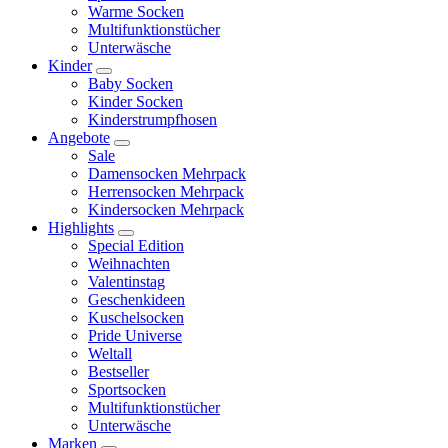
Warme Socken
Multifunktionstücher
Unterwäsche
Kinder
Baby Socken
Kinder Socken
Kinderstrumpfhosen
Angebote
Sale
Damensocken Mehrpack
Herrensocken Mehrpack
Kindersocken Mehrpack
Highlights
Special Edition
Weihnachten
Valentinstag
Geschenkideen
Kuschelsocken
Pride Universe
Weltall
Bestseller
Sportsocken
Multifunktionstücher
Unterwäsche
Marken