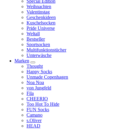
Special Edition
Weihnachten
Valentinstag
Geschenkideen
Kuschelsocken
Pride Universe
Weltall
Bestseller
Sportsocken
Multifunktionstücher
Unterwäsche
Marken
Thought
Happy Socks
Unmade Copenhagen
Noa Noa
von Jungfeld
Fila
CHEERIO
Too Hot To Hide
FUN Socks
Camano
s.Oliver
HEAD