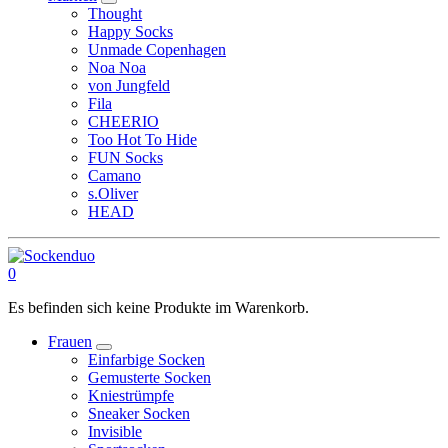
Thought
Happy Socks
Unmade Copenhagen
Noa Noa
von Jungfeld
Fila
CHEERIO
Too Hot To Hide
FUN Socks
Camano
s.Oliver
HEAD
0
Es befinden sich keine Produkte im Warenkorb.
Frauen
Einfarbige Socken
Gemusterte Socken
Kniestrümpfe
Sneaker Socken
Invisible