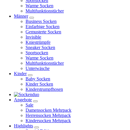
Sportsocken
Warme Socken
Multifunktionstücher
Männer
Business Socken
Einfarbige Socken
Gemusterte Socken
Invisible
Kniestrümpfe
Sneaker Socken
Sportsocken
Warme Socken
Multifunktionstücher
Unterwäsche
Kinder
Baby Socken
Kinder Socken
Kinderstrumpfhosen
Angebote
Sale
Damensocken Mehrpack
Herrensocken Mehrpack
Kindersocken Mehrpack
Highlights