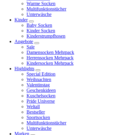
Warme Socken
Multifunktionstücher
Unterwäsche
Kinder
Baby Socken
Kinder Socken
Kinderstrumpfhosen
Angebote
Sale
Damensocken Mehrpack
Herrensocken Mehrpack
Kindersocken Mehrpack
Highlights
Special Edition
Weihnachten
Valentinstag
Geschenkideen
Kuschelsocken
Pride Universe
Weltall
Bestseller
Sportsocken
Multifunktionstücher
Unterwäsche
Marken