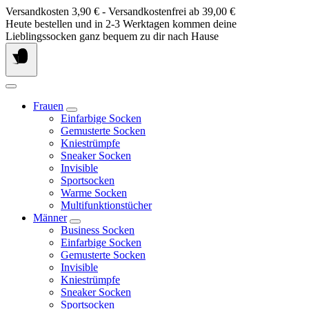
Springe
Versandkosten 3,90 € - Versandkostenfrei ab 39,00 €
zum
Heute bestellen und in 2-3 Werktagen kommen deine
Inhalt
Lieblingssocken ganz bequem zu dir nach Hause
Frauen
Einfarbige Socken
Gemusterte Socken
Kniestrümpfe
Sneaker Socken
Invisible
Sportsocken
Warme Socken
Multifunktionstücher
Männer
Business Socken
Einfarbige Socken
Gemusterte Socken
Invisible
Kniestrümpfe
Sneaker Socken
Sportsocken