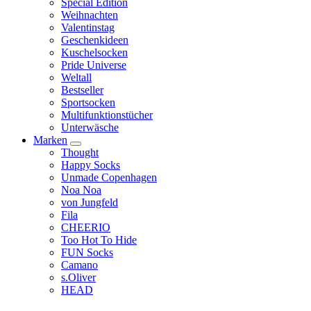
Special Edition
Weihnachten
Valentinstag
Geschenkideen
Kuschelsocken
Pride Universe
Weltall
Bestseller
Sportsocken
Multifunktionstücher
Unterwäsche
Marken
Thought
Happy Socks
Unmade Copenhagen
Noa Noa
von Jungfeld
Fila
CHEERIO
Too Hot To Hide
FUN Socks
Camano
s.Oliver
HEAD