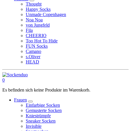
Thought
Happy Socks
Unmade Copenhagen
Noa Noa
von Jungfeld
Fila
CHEERIO
Too Hot To Hide
FUN Socks
Camano
s.Oliver
HEAD
0
Es befinden sich keine Produkte im Warenkorb.
Frauen
Einfarbige Socken
Gemusterte Socken
Kniestrümpfe
Sneaker Socken
Invisible