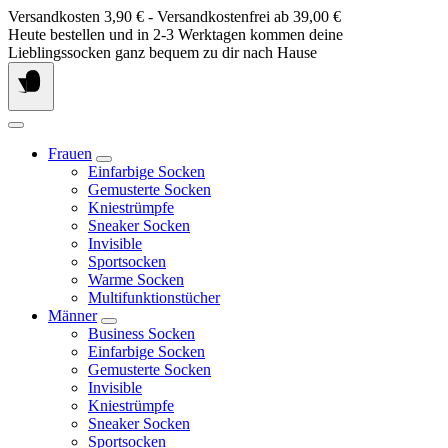
Springe
Versandkosten 3,90 € - Versandkostenfrei ab 39,00 €
zum
Heute bestellen und in 2-3 Werktagen kommen deine
Inhalt
Lieblingssocken ganz bequem zu dir nach Hause
Frauen
Einfarbige Socken
Gemusterte Socken
Kniestrümpfe
Sneaker Socken
Invisible
Sportsocken
Warme Socken
Multifunktionstücher
Männer
Business Socken
Einfarbige Socken
Gemusterte Socken
Invisible
Kniestrümpfe
Sneaker Socken
Sportsocken