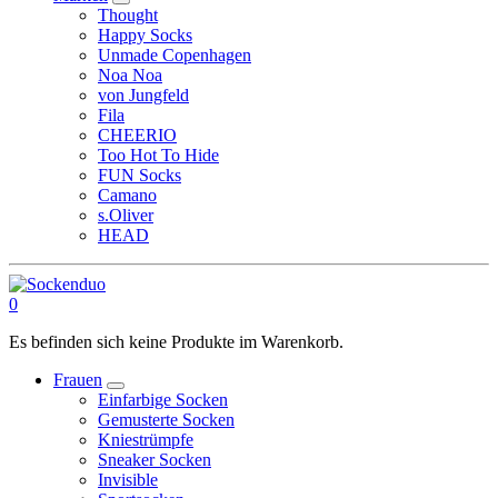
Thought
Happy Socks
Unmade Copenhagen
Noa Noa
von Jungfeld
Fila
CHEERIO
Too Hot To Hide
FUN Socks
Camano
s.Oliver
HEAD
0
Es befinden sich keine Produkte im Warenkorb.
Frauen
Einfarbige Socken
Gemusterte Socken
Kniestrümpfe
Sneaker Socken
Invisible