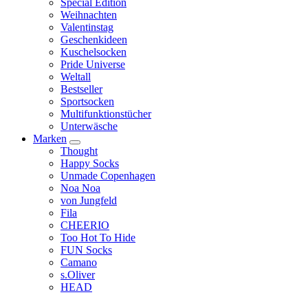
Special Edition
Weihnachten
Valentinstag
Geschenkideen
Kuschelsocken
Pride Universe
Weltall
Bestseller
Sportsocken
Multifunktionstücher
Unterwäsche
Marken
Thought
Happy Socks
Unmade Copenhagen
Noa Noa
von Jungfeld
Fila
CHEERIO
Too Hot To Hide
FUN Socks
Camano
s.Oliver
HEAD