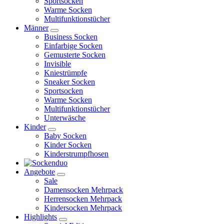
Sportsocken
Warme Socken
Multifunktionstücher
Männer
Business Socken
Einfarbige Socken
Gemusterte Socken
Invisible
Kniestrümpfe
Sneaker Socken
Sportsocken
Warme Socken
Multifunktionstücher
Unterwäsche
Kinder
Baby Socken
Kinder Socken
Kinderstrumpfhosen
Angebote
Sale
Damensocken Mehrpack
Herrensocken Mehrpack
Kindersocken Mehrpack
Highlights