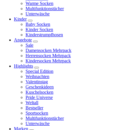
Warme Socken
Multifunktionstücher
Unterwäsche
Kinder
Baby Socken
Kinder Socken
Kinderstrumpfhosen
Angebote
Sale
Damensocken Mehrpack
Herrensocken Mehrpack
Kindersocken Mehrpack
Highlights
Special Edition
Weihnachten
Valentinstag
Geschenkideen
Kuschelsocken
Pride Universe
Weltall
Bestseller
Sportsocken
Multifunktionstücher
Unterwäsche
Marken