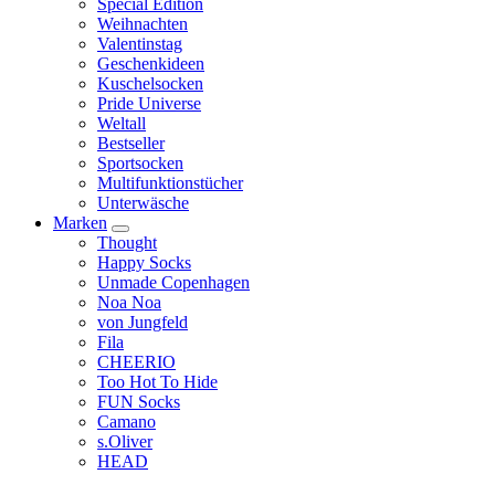
Special Edition
Weihnachten
Valentinstag
Geschenkideen
Kuschelsocken
Pride Universe
Weltall
Bestseller
Sportsocken
Multifunktionstücher
Unterwäsche
Marken
Thought
Happy Socks
Unmade Copenhagen
Noa Noa
von Jungfeld
Fila
CHEERIO
Too Hot To Hide
FUN Socks
Camano
s.Oliver
HEAD