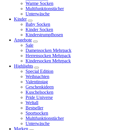
Warme Socken
Multifunktionstücher
Unterwäsche
Kinder
Baby Socken
Kinder Socken
Kinderstrumpfhosen
Angebote
Sale
Damensocken Mehrpack
Herrensocken Mehrpack
Kindersocken Mehrpack
Highlights
Special Edition
Weihnachten
Valentinstag
Geschenkideen
Kuschelsocken
Pride Universe
Weltall
Bestseller
Sportsocken
Multifunktionstücher
Unterwäsche
Marken