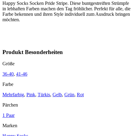
Happy Socks Socken Pride Stripe.
Diese buntgestreiften Strümpfe
in lebhaften Farben machen den Tag fröhlicher. Perfekt für alle, die
Farbe bekennen und ihren Style individuell zum Ausdruck bringen
möchten.
Produkt Besonderheiten
Größe
36-40
,
41-46
Farbe
Mehrfarbig
,
Pink
,
Türkis
,
Gelb
,
Grün
,
Rot
Pärchen
1 Paar
Marken
Happy Socks