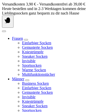
Springe
Versandkosten 3,90 € - Versandkostenfrei ab 39,00 €
zum
Heute bestellen und in 2-3 Werktagen kommen deine
Inhalt
Lieblingssocken ganz bequem zu dir nach Hause
Frauen
Einfarbige Socken
Gemusterte Socken
Kniestrümpfe
Sneaker Socken
Invisible
Sportsocken
Warme Socken
Multifunktionstücher
Männer
Business Socken
Einfarbige Socken
Gemusterte Socken
Invisible
Kniestrümpfe
Sneaker Socken
Sportsocken