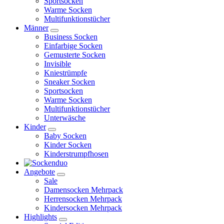
Sportsocken
Warme Socken
Multifunktionstücher
Männer
Business Socken
Einfarbige Socken
Gemusterte Socken
Invisible
Kniestrümpfe
Sneaker Socken
Sportsocken
Warme Socken
Multifunktionstücher
Unterwäsche
Kinder
Baby Socken
Kinder Socken
Kinderstrumpfhosen
Angebote
Sale
Damensocken Mehrpack
Herrensocken Mehrpack
Kindersocken Mehrpack
Highlights