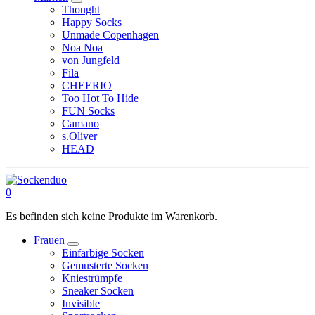
Thought
Happy Socks
Unmade Copenhagen
Noa Noa
von Jungfeld
Fila
CHEERIO
Too Hot To Hide
FUN Socks
Camano
s.Oliver
HEAD
0
Es befinden sich keine Produkte im Warenkorb.
Frauen
Einfarbige Socken
Gemusterte Socken
Kniestrümpfe
Sneaker Socken
Invisible