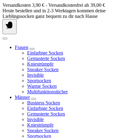
Springe
Versandkosten 3,90 € - Versandkostenfrei ab 39,00 €
zum
Heute bestellen und in 2-3 Werktagen kommen deine
Inhalt
Lieblingssocken ganz bequem zu dir nach Hause
Frauen
Einfarbige Socken
Gemusterte Socken
Kniestrümpfe
Sneaker Socken
Invisible
Sportsocken
Warme Socken
Multifunktionstücher
Männer
Business Socken
Einfarbige Socken
Gemusterte Socken
Invisible
Kniestrümpfe
Sneaker Socken
Sportsocken