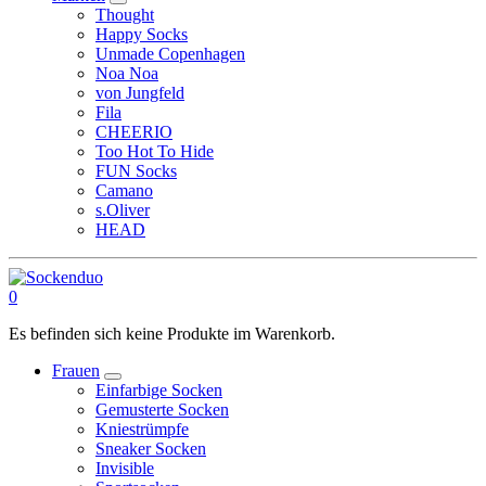
Thought
Happy Socks
Unmade Copenhagen
Noa Noa
von Jungfeld
Fila
CHEERIO
Too Hot To Hide
FUN Socks
Camano
s.Oliver
HEAD
0
Es befinden sich keine Produkte im Warenkorb.
Frauen
Einfarbige Socken
Gemusterte Socken
Kniestrümpfe
Sneaker Socken
Invisible