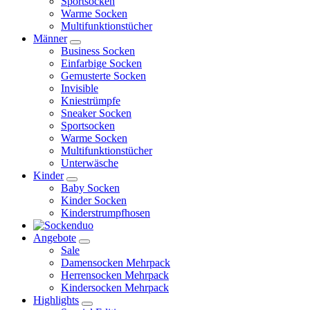
Sportsocken
Warme Socken
Multifunktionstücher
Männer
Business Socken
Einfarbige Socken
Gemusterte Socken
Invisible
Kniestrümpfe
Sneaker Socken
Sportsocken
Warme Socken
Multifunktionstücher
Unterwäsche
Kinder
Baby Socken
Kinder Socken
Kinderstrumpfhosen
Angebote
Sale
Damensocken Mehrpack
Herrensocken Mehrpack
Kindersocken Mehrpack
Highlights