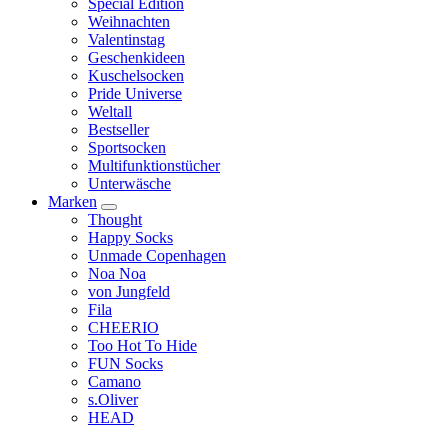
Special Edition
Weihnachten
Valentinstag
Geschenkideen
Kuschelsocken
Pride Universe
Weltall
Bestseller
Sportsocken
Multifunktionstücher
Unterwäsche
Marken
Thought
Happy Socks
Unmade Copenhagen
Noa Noa
von Jungfeld
Fila
CHEERIO
Too Hot To Hide
FUN Socks
Camano
s.Oliver
HEAD