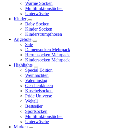
Warme Socken
Multifunktionstücher
Unterwäsche
Kinder
Baby Socken
Kinder Socken
Kinderstrumpfhosen
Angebote
Sale
Damensocken Mehrpack
Herrensocken Mehrpack
Kindersocken Mehrpack
Highlights
Special Edition
Weihnachten
Valentinstag
Geschenkideen
Kuschelsocken
Pride Universe
Weltall
Bestseller
Sportsocken
Multifunktionstücher
Unterwäsche
Marken